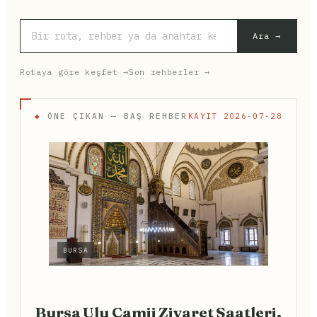
Ara →
Rotaya göre keşfet →
Son rehberler →
◆
ÖNE ÇIKAN — BAŞ REHBER
KAYIT 2026-07-28
BURSA
Bursa Ulu Camii Ziyaret Saatleri,