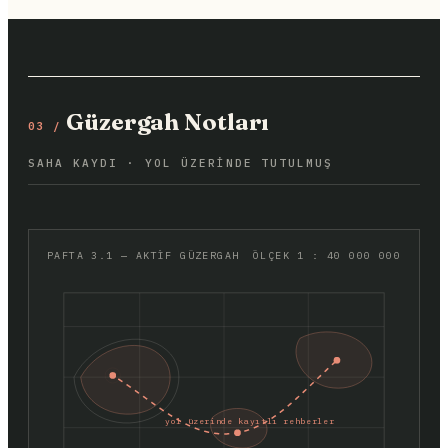
Güzergah Notları
03 /
SAHA KAYDI · YOL ÜZERINDE TUTULMUŞ
PAFTA 3.1 — AKTİF GÜZERGAH
ÖLÇEK 1 : 40 000 000
yol üzerinde kayıtlı rehberler