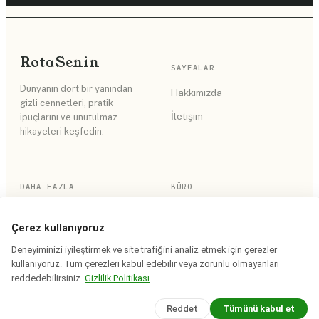
Rota
Senin
SAYFALAR
Dünyanın dört bir yanından
Hakkımızda
gizli cennetleri, pratik
İletişim
ipuçlarını ve unutulmaz
hikayeleri keşfedin.
DAHA FAZLA
BÜRO
RSS Akışı
Gizlilik Politikası
Çerez kullanıyoruz
Site Haritası
Kullanım Koşulları
Deneyiminizi iyileştirmek ve site trafiğini analiz etmek için çerezler
kullanıyoruz. Tüm çerezleri kabul edebilir veya zorunlu olmayanları
reddedebilirsiniz.
Gizlilik Politikası
© 2026 Rota Senin. Tüm hakları saklıdır.
Reddet
Tümünü kabul et
Saha notları iddia bazında tarihlenir · yerinde doğrulanır.