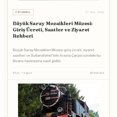
İSTANBUL
27 Nis 2026
Büyük Saray Mozaikleri Müzesi:
Giriş Ücreti, Saatler ve Ziyaret
Rehberi
Büyük Saray Mozaikleri Müzesi giriş ücreti, ziyaret
saatleri ve Sultanahmet'teki Arasta Çarşısı içindeki bu
Bizans hazinesine nasıl gidilir.
Ekin Yalgın
3dakika