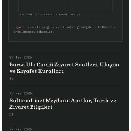
GRATİKÜL 10° · MERCATOR (SOYUTLANMIŞ)
Lejant:
kesikli çizgi = aktif keşif güzergahı · halkalar =
incelemedeki rehberler.
28 Tem 2026
Bursa Ulu Camii Ziyaret Saatleri, Ulaşım
ve Kıyafet Kuralları
BU
28 Nis 2026
Sultanahmet Meydanı: Anıtlar, Tarih ve
Ziyaret Bilgileri
IS
27 Nis 2026