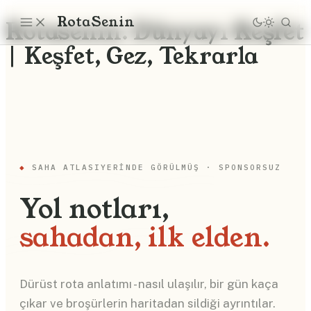
Rota
Senin
Rotasenin: Dünyayı Keşfet
| Keşfet, Gez, Tekrarla
◆
SAHA ATLASI
YERINDE GÖRÜLMÜŞ · SPONSORSUZ
Yol notları,
sahadan, ilk elden.
Dürüst rota anlatımı - nasıl ulaşılır, bir gün kaça
çıkar ve broşürlerin haritadan sildiği ayrıntılar.