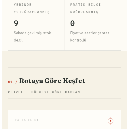
YERINDE
PRATIK BILGI
FOTOĞRAFLANMIŞ
DOĞRULANMIŞ
9
0
Sahada çekilmiş, stok
Fiyat ve saatler çapraz
değil
kontrollü
Rotaya Göre Keşfet
01 /
CETVEL · BÖLGEYE GÖRE KAPSAM
PAFTA YU-01