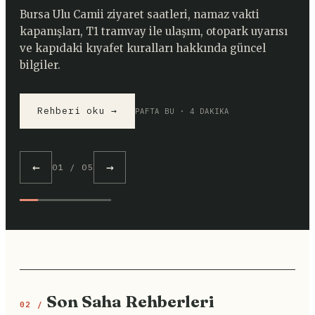
Bursa Ulu Camii ziyaret saatleri, namaz vakti
kapanışları, T1 tramvay ile ulaşım, otopark uyarısı
ve kapıdaki kıyafet kuralları hakkında güncel
bilgiler.
Rehberi oku →
PAFTA BU · 4 DAKIKA
←
→
01 / 05
Son Saha Rehberleri
02 /