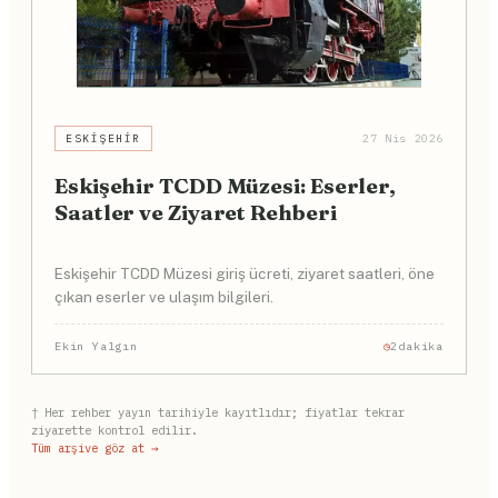
ESKIŞEHIR
27 Nis 2026
Eskişehir TCDD Müzesi: Eserler,
Saatler ve Ziyaret Rehberi
Eskişehir TCDD Müzesi giriş ücreti, ziyaret saatleri, öne
çıkan eserler ve ulaşım bilgileri.
Ekin Yalgın
2dakika
† Her rehber yayın tarihiyle kayıtlıdır; fiyatlar tekrar
ziyarette kontrol edilir.
Tüm arşive göz at →