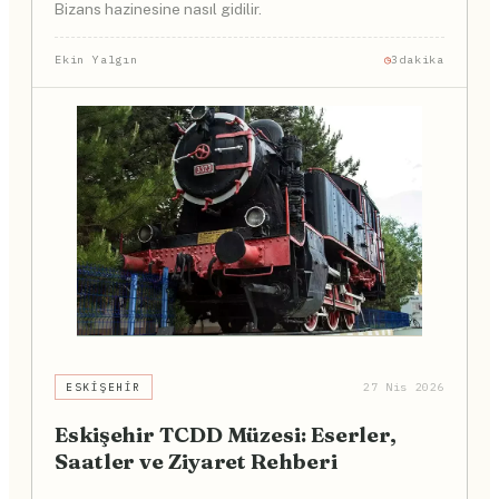
Bizans hazinesine nasıl gidilir.
Ekin Yalgın
3dakika
ESKIŞEHIR
27 Nis 2026
Eskişehir TCDD Müzesi: Eserler,
Saatler ve Ziyaret Rehberi