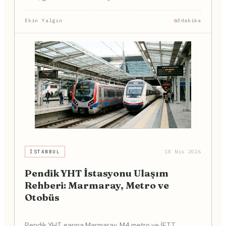
Ekin Yalgın
3dakika
İSTANBUL
18 Nis 2026
Pendik YHT İstasyonu Ulaşım
Rehberi: Marmaray, Metro ve
Otobüs
Pendik YHT garına Marmaray, M4 metro ve İETT