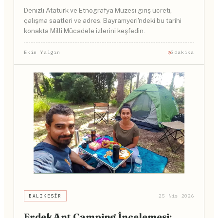
Denizli Atatürk ve Etnografya Müzesi giriş ücreti,
çalışma saatleri ve adres. Bayramyeri'ndeki bu tarihi
konakta Milli Mücadele izlerini keşfedin.
Ekin Yalgın
3dakika
BALIKESIR
25 Nis 2026
Erdek Ant Camping İncelemesi: