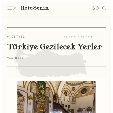
Rota
Senin
◆
CETVEL
39.14°N / 35.17°E
Türkiye Gezilecek Yerler
946 MAKALE