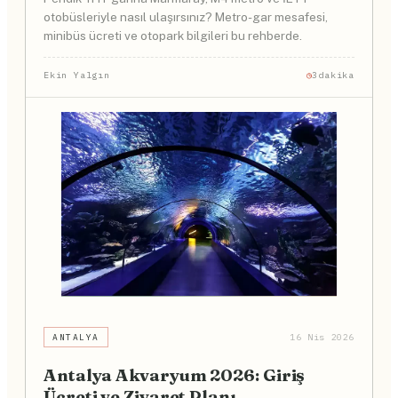
otobüsleriyle nasıl ulaşırsınız? Metro-gar mesafesi,
minibüs ücreti ve otopark bilgileri bu rehberde.
Ekin Yalgın
3dakika
ANTALYA
16 Nis 2026
Antalya Akvaryum 2026: Giriş
Ücreti ve Ziyaret Planı