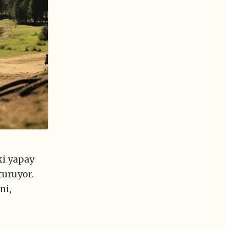
ki yapay
turuyor.
ni,