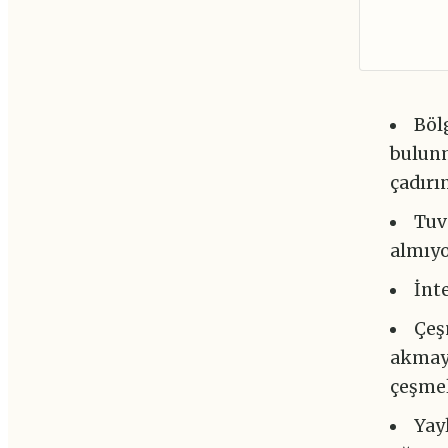
Böl
bulunm
çadırın
Tuv
almıyo
İnt
Çeş
akmaya
çeşmel
Yay