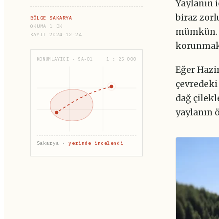
Yaylanın i
biraz zorl
BÖLGE SAKARYA
OKUMA 1 DK
mümkün. A
KAYIT 2024-12-24
korunmak 
KONUMLAYICI · SA-01
1 : 25 000
Eğer Hazir
çevredeki 
dağ çilekl
yaylanın 
Sakarya ·
yerinde incelendi