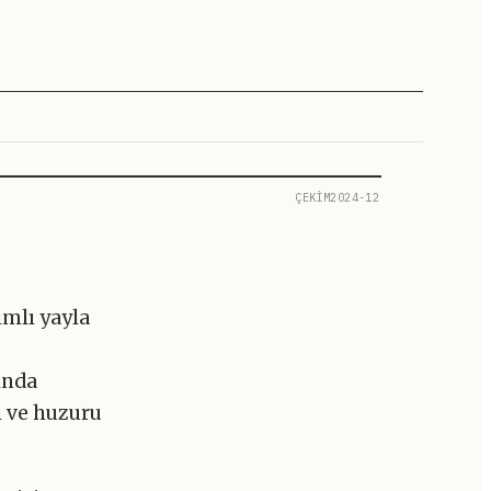
ÇEKİM2024-12
ımlı yayla
ında
i ve huzuru