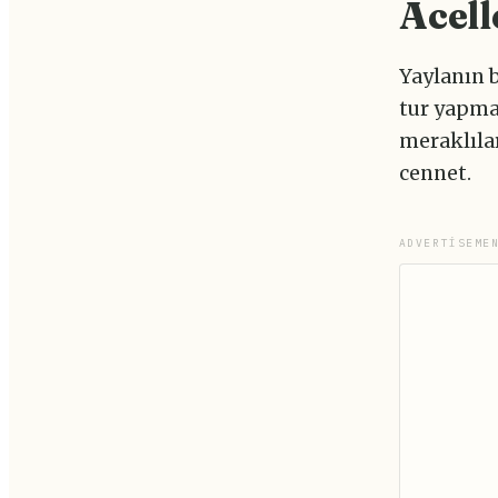
Acell
Yaylanın 
tur yapmak
meraklılar
cennet.
ADVERTISEME