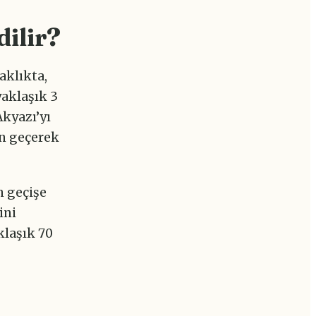
dilir?
aklıkta,
yaklaşık 3
Akyazı’yı
en geçerek
n geçişe
ini
laşık 70