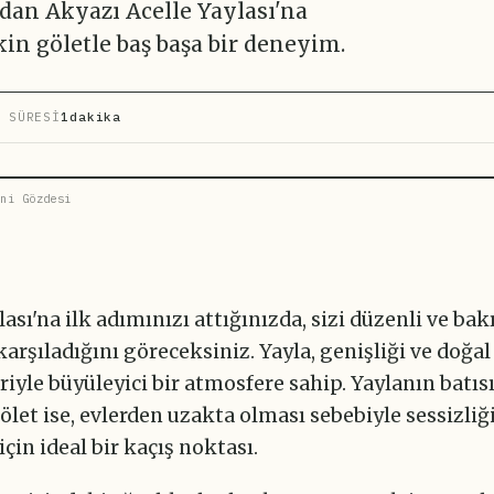
dan Akyazı Acelle Yaylası'na
in göletle baş başa bir deneyim.
 SÜRESİ
1dakika
ni Gözdesi
lası'na ilk adımınızı attığınızda, sizi düzenli ve bak
karşıladığını göreceksiniz. Yayla, genişliği ve doğal
riyle büyüleyici bir atmosfere sahip. Yaylanın batıs
let ise, evlerden uzakta olması sebebiyle sessizliğ
için ideal bir kaçış noktası.