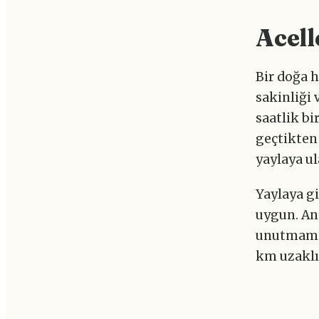
Acell
Bir doğa h
sakinliği 
saatlik bi
geçtikten
yaylaya ul
Yaylaya gi
uygun. An
unutmamak
km uzaklık