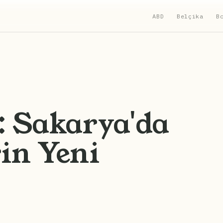
ABD
Belçika
B
ı: Sakarya'da
in Yeni