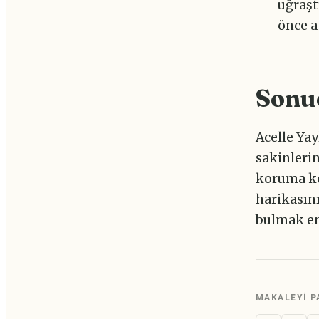
uğraşt
önce a
Sonu
Acelle Yay
sakinlerin
koruma ko
harikasın
bulmak en
MAKALEYI P