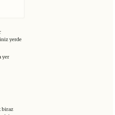
r
niz yerde
a yer
n
 biraz