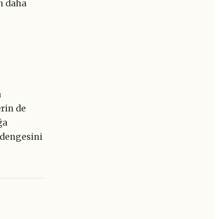
en daha
a
erin de
ğa
 dengesini