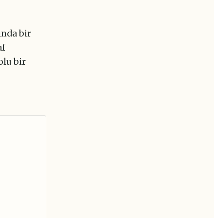
ında bir
af
olu bir