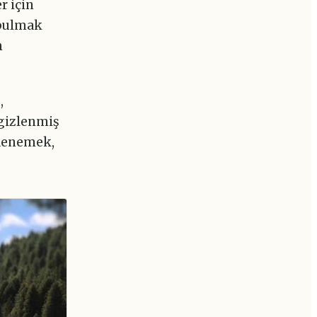
r için
 bulmak
n
,
 gizlenmiş
 denemek,