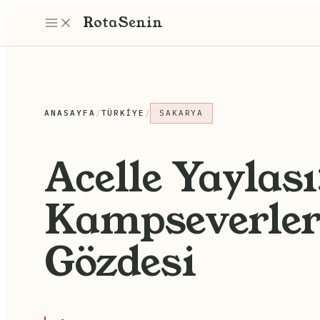
Rota
Senin
ANASAYFA
/
TÜRKIYE
/
SAKARYA
Acelle Yaylas
Kampseverler
Gözdesi