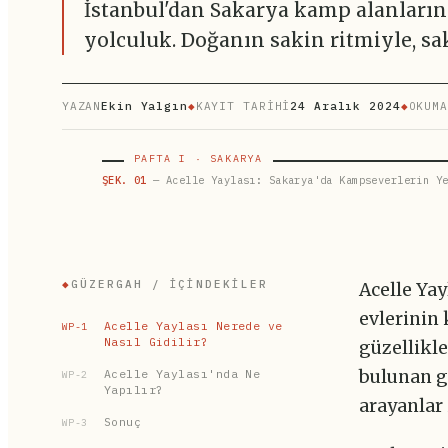
İstanbul'dan Sakarya kamp alanların
yolculuk. Doğanın sakin ritmiyle, sak
YAZAN
Ekin Yalgın
◆
KAYIT TARİHİ
24 Aralık 2024
◆
OKUMA
PAFTA I · SAKARYA
ŞEK. 01
— Acelle Yaylası: Sakarya'da Kampseverlerin Ye
◆
GÜZERGAH / İÇINDEKILER
Acelle Yay
evlerinin 
Acelle Yaylası Nerede ve
WP-1
Nasıl Gidilir?
güzellikle
Acelle Yaylası'nda Ne
bulunan gö
WP-2
Yapılır?
arayanlar 
Sonuç
WP-3