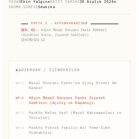
YAZAN
Ekin Yalgın
◆
KAYIT TARİHİ
28 Aralık 2024
◆
OKUMA SÜRESİ
5dakika
PAFTA I · AFYONKARAHISAR
ŞEK. 01
— Afyon Masal Dünyası Parkı Rehberi
(Ücretsiz Giriş, Ziyaret Saatleri)
ÇEKİM2024-12
◆
GÜZERGAH / İÇINDEKILER
Masal Dünyası Parkı'na Giriş Ücreti Ne
WP-1
Kadar?
Afyon Masal Dünyası Parkı Ziyaret
WP-2
Saatleri (Açılış ve Kapanış)
Parkta Neler Var? (Masal Kahramanları ve
WP-3
Tesisler)
Parkta Piknik Yapılır mı? Yeme-İçme
WP-4
Olanakları