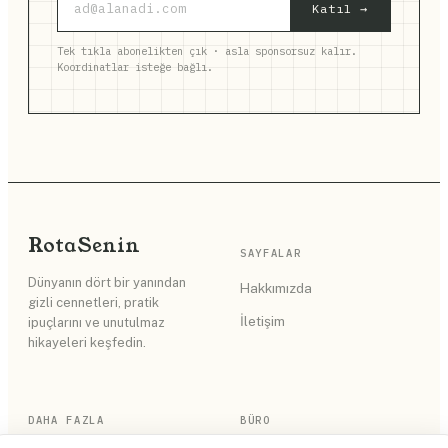
Katıl →
Tek tıkla abonelikten çık · asla sponsorsuz kalır.
Koordinatlar isteğe bağlı.
Rota
Senin
SAYFALAR
Dünyanın dört bir yanından
Hakkımızda
gizli cennetleri, pratik
İletişim
ipuçlarını ve unutulmaz
hikayeleri keşfedin.
DAHA FAZLA
BÜRO