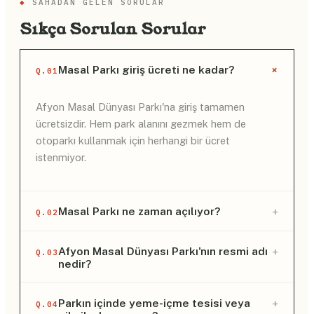
◆
SAHADAN GELEN SORULAR
Sıkça Sorulan Sorular
+
Masal Parkı giriş ücreti ne kadar?
Q.01
Afyon Masal Dünyası Parkı'na giriş tamamen
ücretsizdir. Hem park alanını gezmek hem de
otoparkı kullanmak için herhangi bir ücret
istenmiyor.
+
Masal Parkı ne zaman açılıyor?
Q.02
Parkın ziyaret saatleri oldukça geniş. Genellikle
+
Afyon Masal Dünyası Parkı'nın resmi adı
Q.03
nedir?
haftanın 7 günü, sabah 08:00 ile gece yarısı 00:00
arasında ziyarete açık oluyor.
Parkın resmi adı "Afyonkarahisar Mehmet Sami
+
Parkın içinde yeme-içme tesisi veya
Q.04