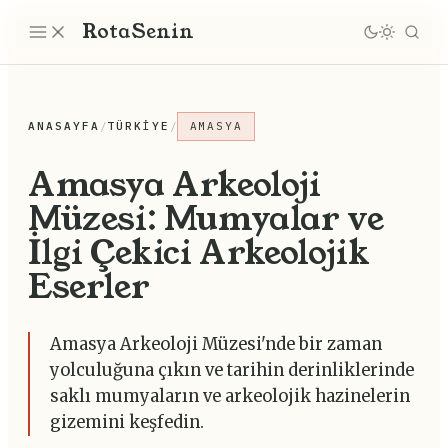
Rota
Senin
ANASAYFA
/
TÜRKIYE
/
AMASYA
Amasya Arkeoloji
Müzesi: Mumyalar ve
İlgi Çekici Arkeolojik
Eserler
Amasya Arkeoloji Müzesi'nde bir zaman
yolculuğuna çıkın ve tarihin derinliklerinde
saklı mumyaların ve arkeolojik hazinelerin
gizemini keşfedin.