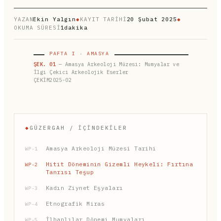
YAZAN
Ekin Yalgın
◆
KAYIT TARİHİ
20 Şubat 2025
◆
OKUMA SÜRESİ
1dakika
PAFTA I · AMASYA
ŞEK. 01
— Amasya Arkeoloji Müzesi: Mumyalar ve
İlgi Çekici Arkeolojik Eserler
ÇEKİM2025-02
◆
GÜZERGAH / İÇINDEKILER
Amasya Arkeoloji Müzesi Tarihi
WP-1
Hitit Döneminin Gizemli Heykeli: Fırtına
WP-2
Tanrısı Teşup
Kadın Ziynet Eşyaları
WP-3
Etnografik Miras
WP-4
İlhanlılar Dönemi Mumyaları
WP-5