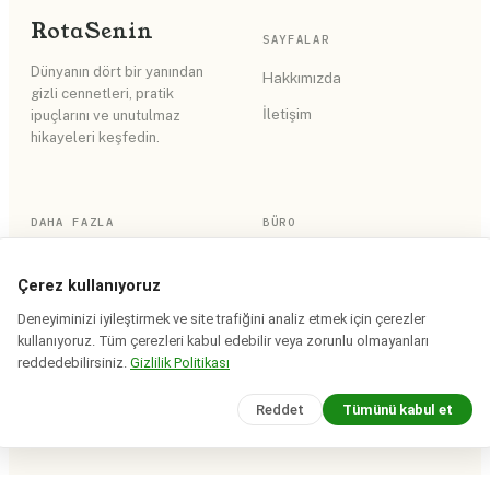
Rota
Senin
SAYFALAR
Dünyanın dört bir yanından
Hakkımızda
gizli cennetleri, pratik
İletişim
ipuçlarını ve unutulmaz
hikayeleri keşfedin.
DAHA FAZLA
BÜRO
RSS Akışı
Gizlilik Politikası
Çerez kullanıyoruz
Site Haritası
Kullanım Koşulları
Deneyiminizi iyileştirmek ve site trafiğini analiz etmek için çerezler
kullanıyoruz. Tüm çerezleri kabul edebilir veya zorunlu olmayanları
reddedebilirsiniz.
Gizlilik Politikası
© 2026 Rota Senin. Tüm hakları saklıdır.
Reddet
Tümünü kabul et
Saha notları iddia bazında tarihlenir · yerinde doğrulanır.
Design & build:
Devcrea Studio