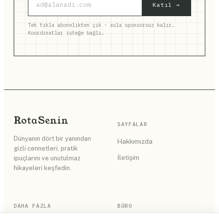
Katıl →
Tek tıkla abonelikten çık · asla sponsorsuz kalır.
Koordinatlar isteğe bağlı.
Rota
Senin
SAYFALAR
Dünyanın dört bir yanından
Hakkımızda
gizli cennetleri, pratik
İletişim
ipuçlarını ve unutulmaz
hikayeleri keşfedin.
DAHA FAZLA
BÜRO