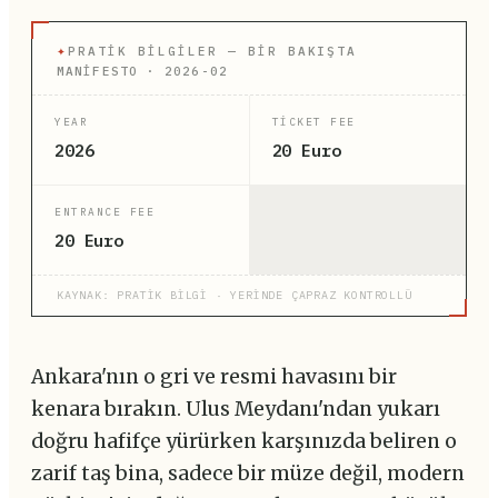
✦
PRATIK BILGILER — BIR BAKIŞTA
MANİFESTO · 2026-02
YEAR
TICKET FEE
2026
20 Euro
ENTRANCE FEE
20 Euro
KAYNAK: PRATİK BİLGİ · YERİNDE ÇAPRAZ KONTROLLÜ
Ankara'nın o gri ve resmi havasını bir
kenara bırakın. Ulus Meydanı'ndan yukarı
doğru hafifçe yürürken karşınızda beliren o
zarif taş bina, sadece bir müze değil, modern