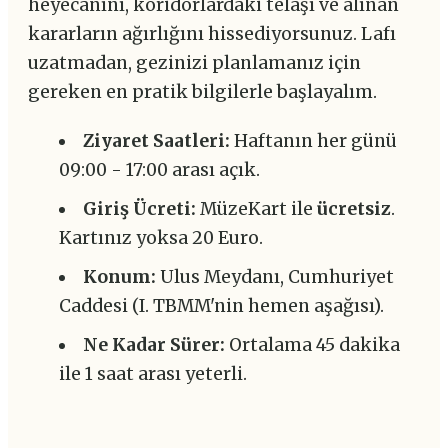
heyecanını, koridorlardaki telaşı ve alınan
kararların ağırlığını hissediyorsunuz. Lafı
uzatmadan, gezinizi planlamanız için
gereken en pratik bilgilerle başlayalım.
Ziyaret Saatleri:
Haftanın her günü
09:00 - 17:00 arası açık.
Giriş Ücreti:
MüzeKart ile
ücretsiz
.
Kartınız yoksa 20 Euro.
Konum:
Ulus Meydanı, Cumhuriyet
Caddesi (I. TBMM'nin hemen aşağısı).
Ne Kadar Sürer:
Ortalama 45 dakika
ile 1 saat arası yeterli.