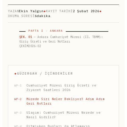
YAZAN
Ekin Yalgın
◆
KAYIT TARİHİ
2 Şubat 2026
◆
OKUMA SÜRESİ
6dakika
PAFTA I · ANKARA
ŞEK. 01
— Ankara Cumhuriyet Müzesi (II. TBMM):
Giriş Ücreti ve Gezi Notları
ÇEKİM2026-02
◆
GÜZERGAH / İÇINDEKILER
Cumhuriyet Müzesi Giriş Ücreti ve
WP-1
Ziyaret Saatleri 2026
Müzede Sizi Neler Bekliyor? Adım Adım
WP-2
Gezi Notları
Ulaşım: Cumhuriyet Müzesi Nerede ve
WP-3
Nasıl Gidilir?
Gitmişken Bunları da Atlamayın
WP-4