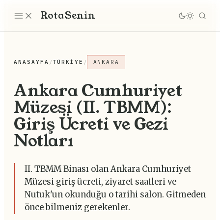
Rota
Senin
ANASAYFA
/
TÜRKIYE
/
ANKARA
Ankara Cumhuriyet
Müzesi (II. TBMM):
Giriş Ücreti ve Gezi
Notları
II. TBMM Binası olan Ankara Cumhuriyet
Müzesi giriş ücreti, ziyaret saatleri ve
Nutuk'un okunduğu o tarihi salon. Gitmeden
önce bilmeniz gerekenler.