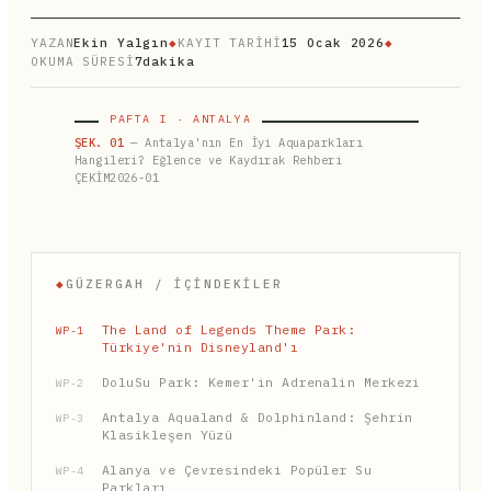
YAZAN
Ekin Yalgın
◆
KAYIT TARİHİ
15 Ocak 2026
◆
OKUMA SÜRESİ
7dakika
PAFTA I · ANTALYA
ŞEK. 01
— Antalya'nın En İyi Aquaparkları
Hangileri? Eğlence ve Kaydırak Rehberi
ÇEKİM2026-01
◆
GÜZERGAH / İÇINDEKILER
The Land of Legends Theme Park:
WP-1
Türkiye'nin Disneyland'ı
DoluSu Park: Kemer'in Adrenalin Merkezi
WP-2
Antalya Aqualand & Dolphinland: Şehrin
WP-3
Klasikleşen Yüzü
Alanya ve Çevresindeki Popüler Su
WP-4
Parkları