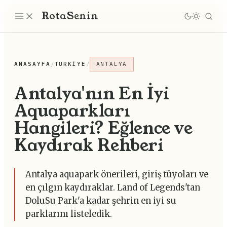
Rota
Senin
ANASAYFA
/
TÜRKIYE
/
ANTALYA
Antalya'nın En İyi
Aquaparkları
Hangileri? Eğlence ve
Kaydırak Rehberi
Antalya aquapark önerileri, giriş tüyoları ve
en çılgın kaydıraklar. Land of Legends'tan
DoluSu Park'a kadar şehrin en iyi su
parklarını listeledik.