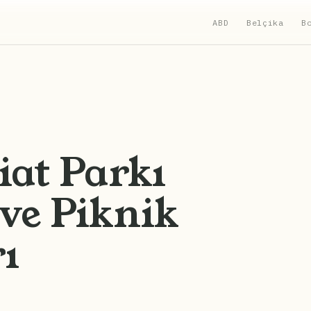
ABD
Belçika
B
iat Parkı
ve Piknik
rı