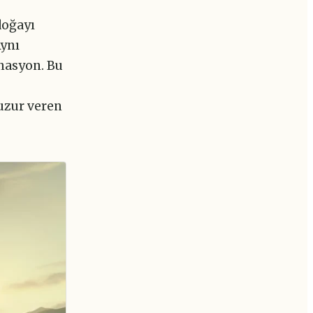
doğayı
Aynı
inasyon. Bu
uzur veren