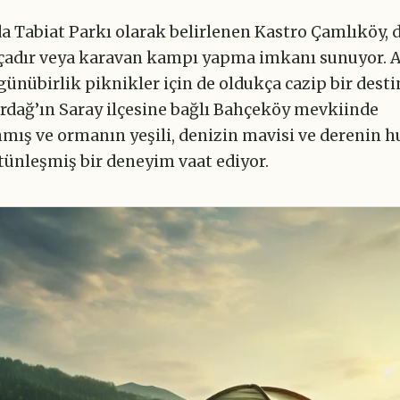
da Tabiat Parkı olarak belirlenen Kastro Çamlıköy, 
 çadır veya karavan kampı yapma imkanı sunuyor. 
ünübirlik piknikler için de oldukça cazip bir dest
irdağ’ın Saray ilçesine bağlı Bahçeköy mevkiinde
ış ve ormanın yeşili, denizin mavisi ve derenin h
ütünleşmiş bir deneyim vaat ediyor.