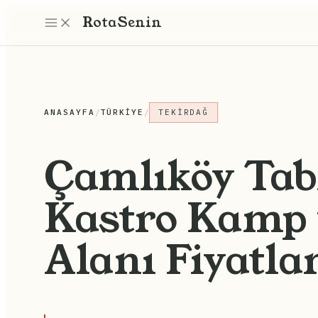
Rota
Senin
ANASAYFA
/
TÜRKIYE
/
TEKIRDAĞ
Çamlıköy Tab
Kastro Kamp 
Alanı Fiyatla