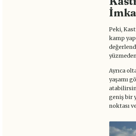
Kast
İmka
Peki, Kast
kamp yapm
değerlend
yüzmeden 
Ayrıca olt
yaşamı göz
atabilirsi
geniş bir 
noktası v