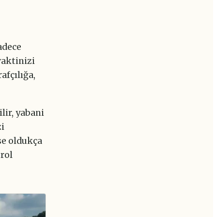
adece
aktinizi
afçılığa,
lir, yabani
zi
ise oldukça
rol