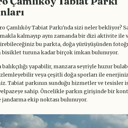
ro Çamlıköy Tabiat Parkı
nları
ro Çamlıköy Tabiat Parkı'nda sizi neler bekliyor? S
akla kalmayıp aynı zamanda bir dizi aktivite ile v
irebileceğiniz bu parkta, doğa yürüyüşünden fotoğr
bisiklet turuna kadar birçok imkan bulunuyor.
a balıkçılığı yapabilir, manzara seyriyle huzur bulabi
lemleyebilir veya çeşitli doğa sporları ile enerjini
niz. Tabiat parkının sunduğu hizmetler ve tesisler 
yelpazeye sahip. Öncelikle parkın girişinde bir kont
e jandarma ekip noktası bulunuyor.