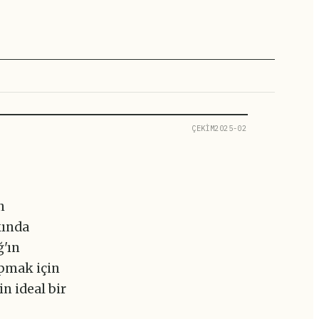
ÇEKİM2025-02
n
kında
ğ'ın
apmak için
n ideal bir