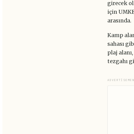
girecek o
için UMKE
arasında.
Kamp alanı
sahası gib
plaj alanı
tezgahı gi
ADVERTISEME