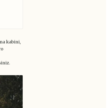
nma kabini,
ro
iniz.