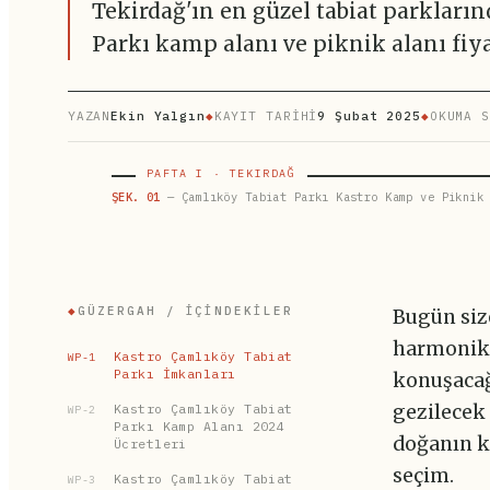
Tekirdağ'ın en güzel tabiat parkları
Parkı kamp alanı ve piknik alanı fiya
YAZAN
Ekin Yalgın
◆
KAYIT TARİHİ
9 Şubat 2025
◆
OKUMA S
PAFTA I · TEKIRDAĞ
ŞEK. 01
— Çamlıköy Tabiat Parkı Kastro Kamp ve Piknik 
◆
GÜZERGAH / İÇINDEKILER
Bugün siz
harmonik 
Kastro Çamlıköy Tabiat
WP-1
Parkı İmkanları
konuşacağ
Kastro Çamlıköy Tabiat
gezilecek 
WP-2
Parkı Kamp Alanı 2024
doğanın ku
Ücretleri
seçim.
Kastro Çamlıköy Tabiat
WP-3