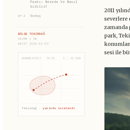
Parkı: Nerede Ve Nasıl
Gidilir?
2011 yılın
Sonuç
WP-4
severlere
zamanda g
BÖLGE TEKIRDAĞ
park, Tek
OKUMA 1 DK
konumlanm
KAYIT 2025-02-09
sesi ile b
KONUMLAYICI · TE-01
1 : 25 000
Tekirdağ ·
yerinde incelendi