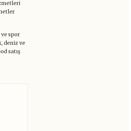
zmetleri
metler
 ve spor
, deniz ve
ood satış