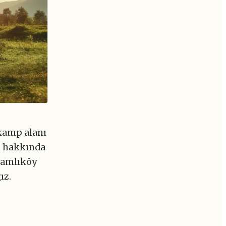
 kamp alanı
pı hakkında
 Çamlıköy
ız.