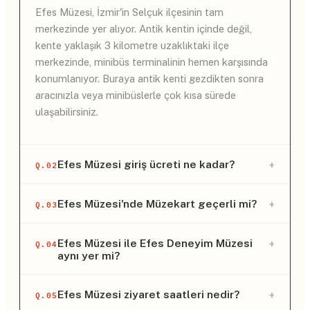
Efes Müzesi, İzmir'in Selçuk ilçesinin tam
merkezinde yer alıyor. Antik kentin içinde değil,
kente yaklaşık 3 kilometre uzaklıktaki ilçe
merkezinde, minibüs terminalinin hemen karşısında
konumlanıyor. Buraya antik kenti gezdikten sonra
aracınızla veya minibüslerle çok kısa sürede
ulaşabilirsiniz.
+
Efes Müzesi giriş ücreti ne kadar?
Q.02
Yabancı ziyaretçiler için 2026 yılı Efes Müzesi giriş
+
Efes Müzesi'nde Müzekart geçerli mi?
Q.03
ücreti 10 Euro olarak uygulanıyor. Türkiye
Cumhuriyeti vatandaşları ise gişeden veya online
Evet, Efes Müzesi'nde Müzekart tamamen geçerli.
+
Efes Müzesi ile Efes Deneyim Müzesi
Q.04
olarak alabilecekleri Müzekart ile bu müzeye hiçbir
aynı yer mi?
Turnikelerde doğrudan kartınızı okutarak
ücret ödemeden giriş yapabiliyor.
beklemeden içeri girebilir ve tüm arkeolojik sergi
salonlarını ekstra bilet almadan rahatça
Hayır, bu iki mekan konsept ve konum olarak
+
Efes Müzesi ziyaret saatleri nedir?
Q.05
keşfedebilirsiniz.
birbirinden tamamen farklı yerler. Efes Arkeoloji