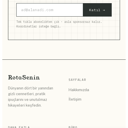
Katıl →
Tek tıkla abonelikten çık · asla sponsorsuz kalır.
Koordinatlar isteğe bağlı.
Rota
Senin
SAYFALAR
Dünyanın dört bir yanından
Hakkımızda
gizli cennetleri, pratik
İletişim
ipuçlarını ve unutulmaz
hikayeleri keşfedin.
DAHA FAZLA
BÜRO