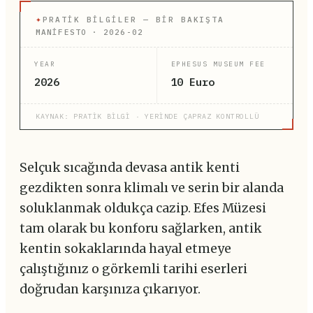
✦
PRATIK BILGILER — BIR BAKIŞTA
MANİFESTO · 2026-02
YEAR
EPHESUS MUSEUM FEE
2026
10 Euro
KAYNAK: PRATİK BİLGİ · YERİNDE ÇAPRAZ KONTROLLÜ
Selçuk sıcağında devasa antik kenti
gezdikten sonra klimalı ve serin bir alanda
soluklanmak oldukça cazip. Efes Müzesi
tam olarak bu konforu sağlarken, antik
kentin sokaklarında hayal etmeye
çalıştığınız o görkemli tarihi eserleri
doğrudan karşınıza çıkarıyor.