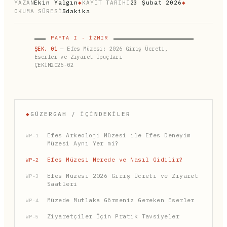
YAZAN
Ekin Yalgın
◆
KAYIT TARİHİ
23 Şubat 2026
◆
OKUMA SÜRESİ
5dakika
PAFTA I · İZMIR
ŞEK. 01
— Efes Müzesi: 2026 Giriş Ücreti,
Eserler ve Ziyaret İpuçları
ÇEKİM2026-02
◆
GÜZERGAH / İÇINDEKILER
Efes Arkeoloji Müzesi ile Efes Deneyim
WP-1
Müzesi Aynı Yer mi?
Efes Müzesi Nerede ve Nasıl Gidilir?
WP-2
Efes Müzesi 2026 Giriş Ücreti ve Ziyaret
WP-3
Saatleri
Müzede Mutlaka Görmeniz Gereken Eserler
WP-4
Ziyaretçiler İçin Pratik Tavsiyeler
WP-5