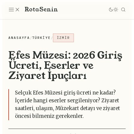
Rota
Senin
ANASAYFA
/
TÜRKIYE
/
İZMIR
Efes Müzesi: 2026 Giriş
Ücreti, Eserler ve
Ziyaret İpuçları
Selçuk Efes Müzesi giriş ücreti ne kadar?
İçeride hangi eserler sergileniyor? Ziyaret
saatleri, ulaşım, Müzekart detayı ve ziyaret
öncesi bilmeniz gerekenler.