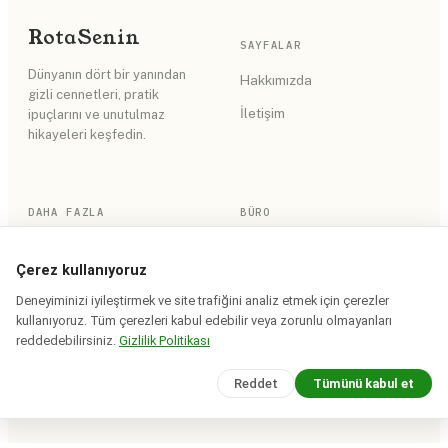
Rota
Senin
SAYFALAR
Dünyanın dört bir yanından
Hakkımızda
gizli cennetleri, pratik
İletişim
ipuçlarını ve unutulmaz
hikayeleri keşfedin.
DAHA FAZLA
BÜRO
RSS Akışı
Gizlilik Politikası
Çerez kullanıyoruz
Site Haritası
Kullanım Koşulları
Deneyiminizi iyileştirmek ve site trafiğini analiz etmek için çerezler
kullanıyoruz. Tüm çerezleri kabul edebilir veya zorunlu olmayanları
reddedebilirsiniz.
Gizlilik Politikası
© 2026 Rota Senin. Tüm hakları saklıdır.
Reddet
Tümünü kabul et
Saha notları iddia bazında tarihlenir · yerinde doğrulanır.
Design & build:
Devcrea Studio