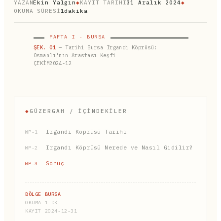
YAZAN
Ekin Yalgın
◆
KAYIT TARİHİ
31 Aralık 2024
◆
OKUMA SÜRESİ
1dakika
PAFTA I · BURSA
ŞEK. 01
— Tarihi Bursa Irgandı Köprüsü:
Osmanlı'nın Arastası Keşfi
ÇEKİM2024-12
◆
GÜZERGAH / İÇINDEKILER
Irgandı Köprüsü Tarihi
WP-1
Irgandı Köprüsü Nerede ve Nasıl Gidilir?
WP-2
Sonuç
WP-3
BÖLGE BURSA
OKUMA 1 DK
KAYIT 2024-12-31