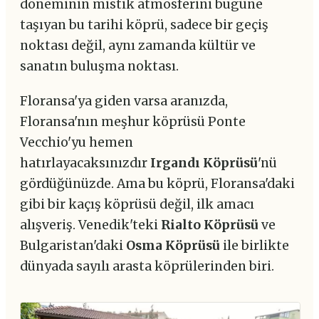
döneminin mistik atmosferini bugüne
taşıyan bu tarihi köprü, sadece bir geçiş
noktası değil, aynı zamanda kültür ve
sanatın buluşma noktası.
Floransa'ya giden varsa aranızda,
Floransa'nın meşhur köprüsü Ponte
Vecchio'yu hemen
hatırlayacaksınızdır
Irgandı Köprüsü
'nü
gördüğünüzde. Ama bu köprü, Floransa'daki
gibi bir kaçış köprüsü değil, ilk amacı
alışveriş. Venedik'teki
Rialto Köprüsü
ve
Bulgaristan'daki
Osma Köprüsü
ile birlikte
dünyada sayılı arasta köprülerinden biri.