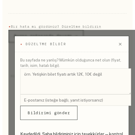
✦
Bir hata mı gördünüz? Düzeltme bildirin
Bursa rotasında devamı →
×
✦
DÜZELTME BILDIR
Bu sayfada ne yanlış? Mümkün olduğunca net olun (fiyat,
tarih, isim, hatalı bilgi).
REKLAM
Bildirimi gönder
Kaydedildi. Saha bildiriminiz için teşekkürler — kontrol