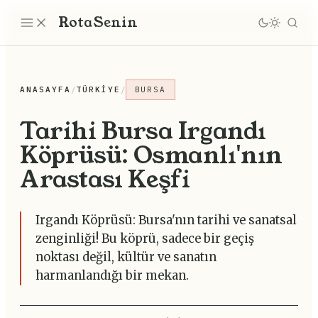
Rota
Senin
ANASAYFA
/
TÜRKIYE
/
BURSA
Tarihi Bursa Irgandı
Köprüsü: Osmanlı'nın
Arastası Keşfi
Irgandı Köprüsü: Bursa'nın tarihi ve sanatsal
zenginliği! Bu köprü, sadece bir geçiş
noktası değil, kültür ve sanatın
harmanlandığı bir mekan.