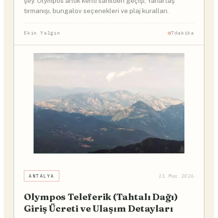
şey. Olympos antik kenti sahilden geçişi, Yanartaş
tırmanışı, bungalov seçenekleri ve plaj kuralları.
Ekin Yalgın
7dakika
ANTALYA
21 Mar 2026
Olympos Teleferik (Tahtalı Dağı)
Giriş Ücreti ve Ulaşım Detayları