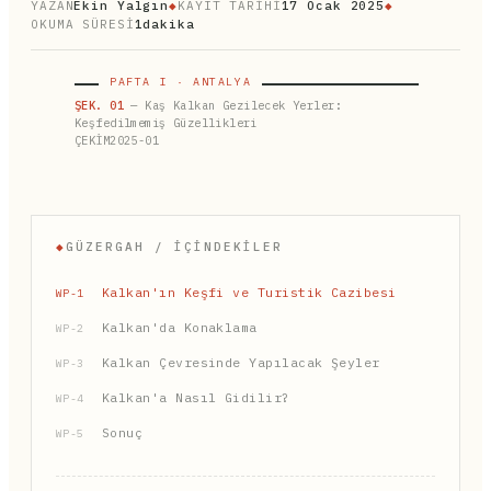
YAZAN
Ekin Yalgın
◆
KAYIT TARİHİ
17 Ocak 2025
◆
OKUMA SÜRESİ
1dakika
PAFTA I · ANTALYA
ŞEK. 01
— Kaş Kalkan Gezilecek Yerler:
Keşfedilmemiş Güzellikleri
ÇEKİM2025-01
◆
GÜZERGAH / İÇINDEKILER
Kalkan'ın Keşfi ve Turistik Cazibesi
WP-1
Kalkan'da Konaklama
WP-2
Kalkan Çevresinde Yapılacak Şeyler
WP-3
Kalkan'a Nasıl Gidilir?
WP-4
Sonuç
WP-5