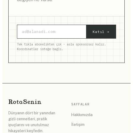
Katıl →
Tek tıkla abonelikten çık · asla sponsorsuz kalır.
Koordinatlar isteğe bağlı.
Rota
Senin
SAYFALAR
Dünyanın dört bir yanından
Hakkımızda
gizli cennetleri, pratik
İletişim
ipuçlarını ve unutulmaz
hikayeleri keşfedin.