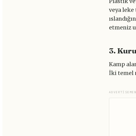
Plastik ve
veya leke 
ıslandığı
etmeniz u
3. Kur
Kamp alan
İki temel
ADVERTISEME