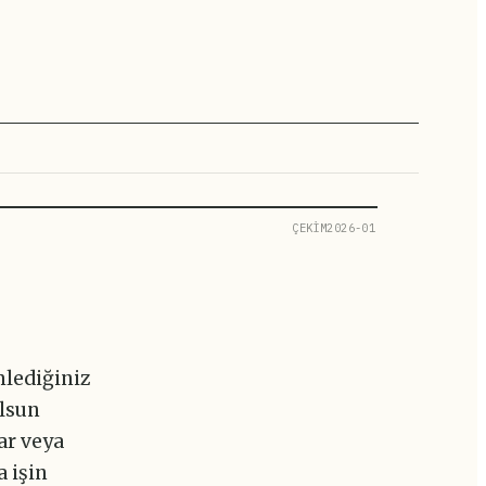
ÇEKİM2026-01
mlediğiniz
olsun
ar veya
 işin