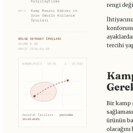
Karşılaştırma
rengi deği
Kamp Masası Bakımı ve
WP-3
Uzun Ömürlü Kullanım
İhtiyacın
İpuçları
konforunu
ayaklarda
BÖLGE SEYAHAT İPUÇLARI
OKUMA 5 DK
tercihi ya
KAYIT 2026-01-20
KONUMLAYICI · SE-01
1 : 25 000
Kamp
Gerek
Bir kamp 
sağlaması,
Seyahat İpuçları ·
yerinde
incelendi
ürünün ba
olacağını b