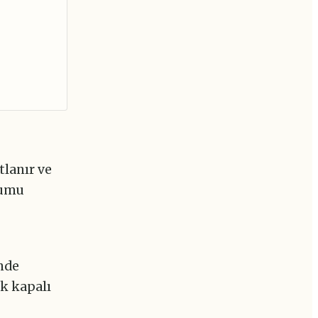
tlanır ve
lumu
inde
ak kapalı