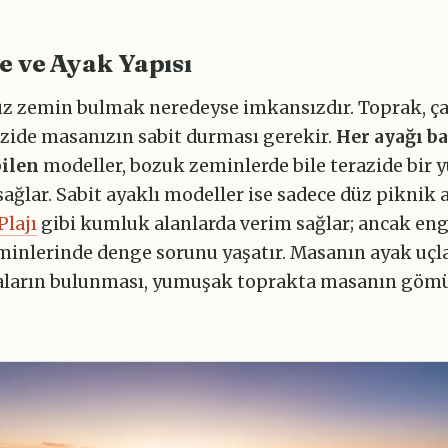
e ve Ayak Yapısı
z zemin bulmak neredeyse imkansızdır. Toprak, ça
azide masanızın sabit durması gerekir.
Her ayağı b
ilen
modeller, bozuk zeminlerde bile terazide bir y
ağlar. Sabit ayaklı modeller ise sadece düz piknik 
Plajı
gibi kumluk alanlarda verim sağlar; ancak eng
inlerinde denge sorunu yaşatır. Masanın ayak uçl
aların bulunması, yumuşak toprakta masanın göm