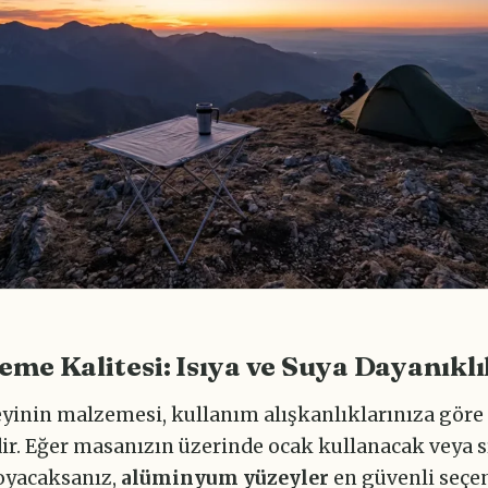
eme Kalitesi: Isıya ve Suya Dayanıklı
yinin malzemesi, kullanım alışkanlıklarınıza göre
dir. Eğer masanızın üzerinde ocak kullanacak veya 
oyacaksanız,
alüminyum yüzeyler
en güvenli seçen