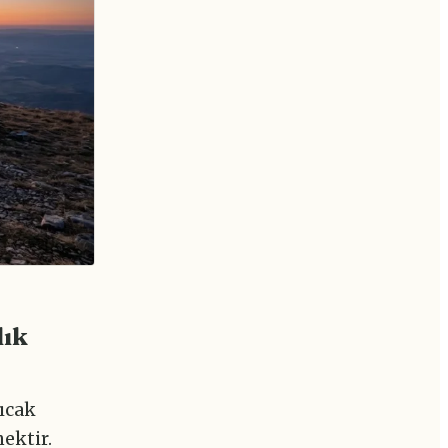
lık
sıcak
ektir.