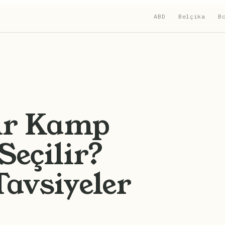
ABD
Belçika
B
nır Kamp
Seçilir?
avsiyeler