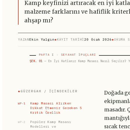
Kamp keyfinizi artıracak en iyi katl
malzeme farklarını ve hafiflik krit
ahşap mı?
YAZAN
Ekin Yalgın
◆
KAYIT TARİHİ
20 Ocak 2026
◆
OKUMA S
PAFTA I · SEYAHAT İPUÇLARI
ŞEK. 01
— En İyi Katlanır Kamp Masası Nasıl Seçilir? Y
◆
GÜZERGAH / İÇINDEKILER
Doğada geç
ekipmanla
Kamp Masası Alırken
WP-1
Dikkat Etmeniz Gereken 5
masadır. 
Kritik Özellik
mantığıyla
Popüler Kamp Masası
WP-2
sıcak ten
Modelleri ve