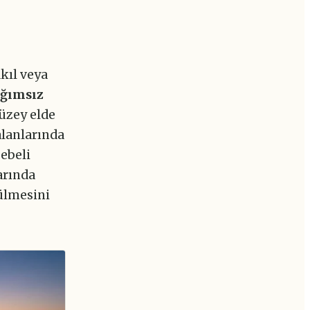
kıl veya
ağımsız
üzey elde
alanlarında
ebeli
arında
ülmesini