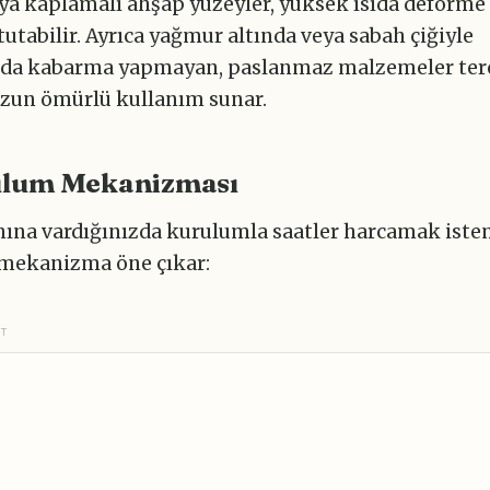
ya kaplamalı ahşap yüzeyler, yüksek ısıda deforme 
tutabilir. Ayrıca yağmur altında veya sabah çiğiyle
nda kabarma yapmayan, paslanmaz malzemeler ter
zun ömürlü kullanım sunar.
ulum Mekanizması
ına vardığınızda kurulumla saatler harcamak iste
 mekanizma öne çıkar:
NT