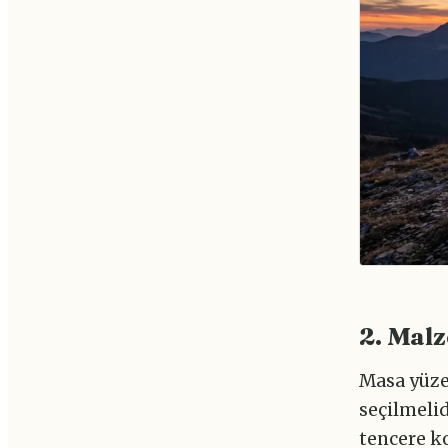
2. Malz
Masa yüze
seçilmeli
tencere k