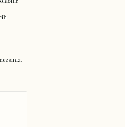
olabilir
cih
mezsiniz.