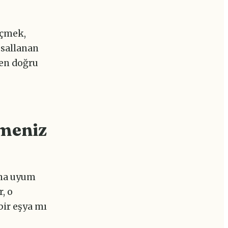
eçmek,
 sallanan
en doğru
meniz
ına uyum
, o
ir eşya mı