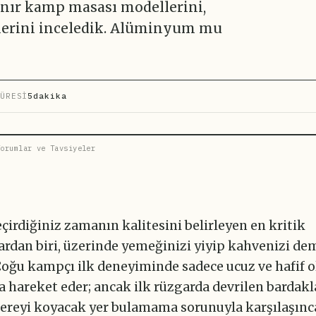
anır kamp masası modellerini,
erlerini inceledik. Alüminyum mu
ÜRESİ
5dakika
orumlar ve Tavsiyeler
irdiğiniz zamanın kalitesini belirleyen en kritik
rdan biri, üzerinde yemeğinizi yiyip kahvenizi de
Çoğu kampçı ilk deneyiminde sadece ucuz ve hafif 
 hareket eder; ancak ilk rüzgarda devrilen bardakl
cereyi koyacak yer bulamama sorunuyla karşılaşınca