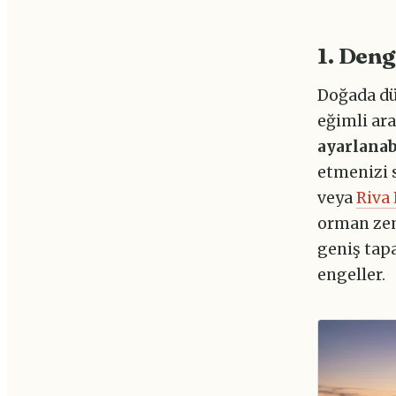
1. Deng
Doğada dü
eğimli ar
ayarlanab
etmenizi s
veya
Riva 
orman zem
geniş tap
engeller.