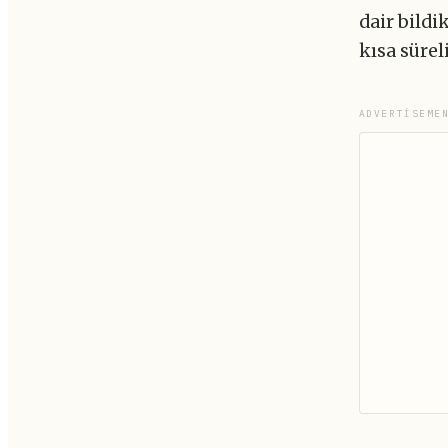
dair bildi
kısa sürel
ADVERTISEME