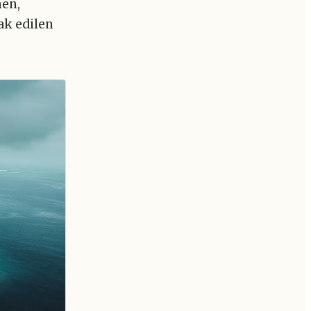
men,
ak edilen