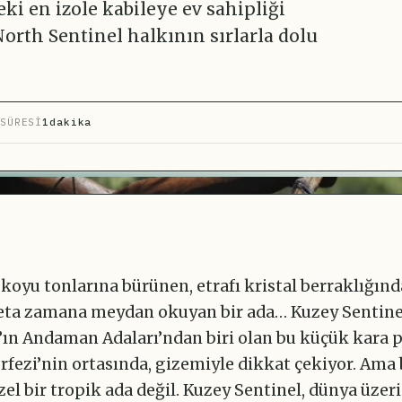
ki en izole kabileye ev sahipliği
rth Sentinel halkının sırlarla dolu
SÜRESİ
1dakika
 koyu tonlarına bürünen, etrafı kristal berraklığınd
adeta zamana meydan okuyan bir ada… Kuzey Sentine
’ın Andaman Adaları’ndan biri olan bu küçük kara p
rfezi’nin ortasında, gizemiyle dikkat çekiyor. Ama 
el bir tropik ada değil. Kuzey Sentinel, dünya üzer