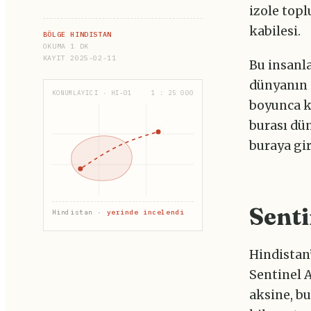
izole topl
kabilesi.
BÖLGE HINDISTAN
OKUMA 1 DK
KAYIT 2025-02-11
Bu insanl
dünyanın i
KONUMLAYICI · HI-01
1 : 25 000
boyunca k
burası dü
buraya gir
Senti
Hindistan ·
yerinde incelendi
Hindistan
Sentinel A
aksine, b