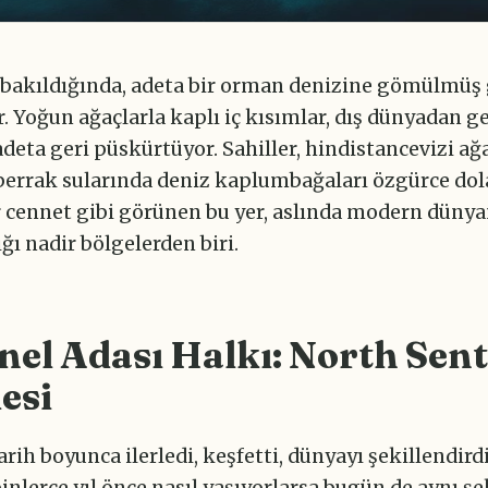
 bakıldığında, adeta bir orman denizine gömülmüş 
. Yoğun ağaçlarla kaplı iç kısımlar, dış dünyadan g
adeta geri püskürtüyor. Sahiller, hindistancevizi ağ
 berrak sularında deniz kaplumbağaları özgürce dol
r cennet gibi görünen bu yer, aslında modern düny
ı nadir bölgelerden biri.
nel Adası Halkı: North Sent
esi
arih boyunca ilerledi, keşfetti, dünyayı şekillendird
binlerce yıl önce nasıl yaşıyorlarsa bugün de aynı şe