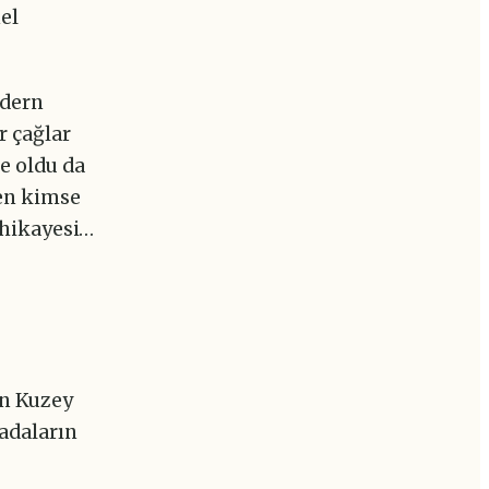
el
odern
r çağlar
e oldu da
en kimse
 hikayesi…
an Kuzey
 adaların