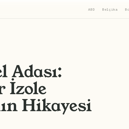
ABD
Belçika
B
l Adası:
r İzole
ın Hikayesi