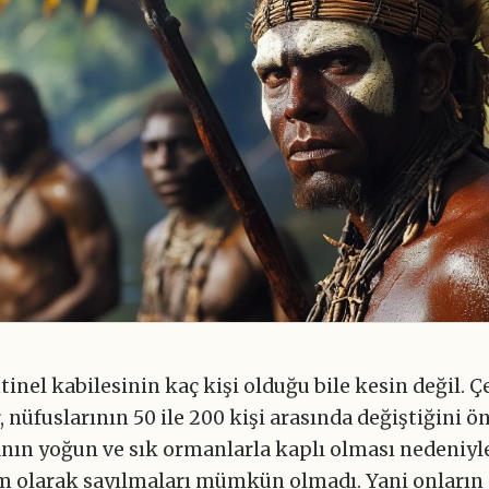
inel kabilesinin kaç kişi olduğu bile kesin değil. Çe
 nüfuslarının 50 ile 200 kişi arasında değiştiğini ö
nın yoğun ve sık ormanlarla kaplı olması nedeniyle
 olarak sayılmaları mümkün olmadı. Yani onların