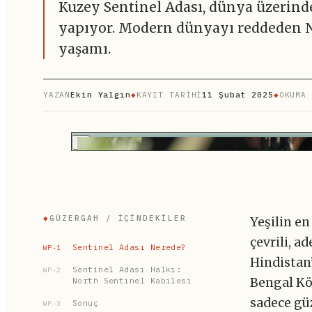
Kuzey Sentinel Adası, dünya üzerinde
yapıyor. Modern dünyayı reddeden No
yaşamı.
YAZAN
Ekin Yalgın
◆
KAYIT TARİHİ
11 Şubat 2025
◆
OKUMA 
▶
◆
GÜZERGAH / İÇINDEKILER
Yeşilin en
çevrili, 
Sentinel Adası Nerede?
WP-1
Hindistan
Sentinel Adası Halkı:
WP-2
North Sentinel Kabilesi
Bengal Kö
sadece güz
Sonuç
WP-3