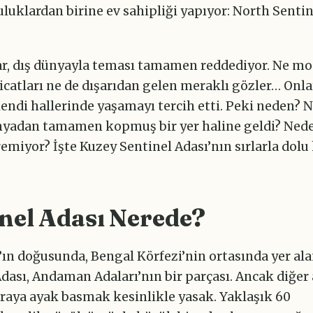
uluklardan birine ev sahipliği yapıyor: North Sentin
ar, dış dünyayla teması tamamen reddediyor. Ne m
catları ne de dışarıdan gelen meraklı gözler… Onla
endi hallerinde yaşamayı tercih etti. Peki neden? N
nyadan tamamen kopmuş bir yer haline geldi? Ned
emiyor? İşte Kuzey Sentinel Adası’nın sırlarla dolu
nel Adası Nerede?
’ın doğusunda, Bengal Körfezi’nin ortasında yer al
dası, Andaman Adaları’nın bir parçası. Ancak diğer
uraya ayak basmak kesinlikle yasak. Yaklaşık 60