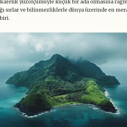
karelik yüzölçümüyle küçük bir ada olmasına rağ
ğı sırlar ve bilinmezliklerle dünya üzerinde en mer
biri.