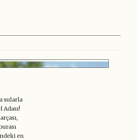
a sularla
l Adası!
arçası,
burası
indeki en