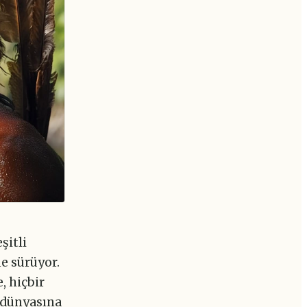
şitli
ne sürüyor.
, hiçbir
 dünyasına