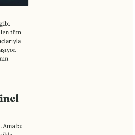
gibi
elen tüm
açlarıyla
aşıyor.
anın
inel
i. Ama bu
kilde