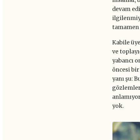
devam edi
ilgilenmiy
tamamen r
Kabile üye
ve toplayı
yabancı o
öncesi bir
yanı şu: B
gözlemlerl
anlamıyoru
yok.