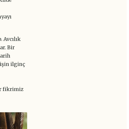
nyayı
. Avcılık
ar. Bir
arih
işin ilginç
r fikrimiz