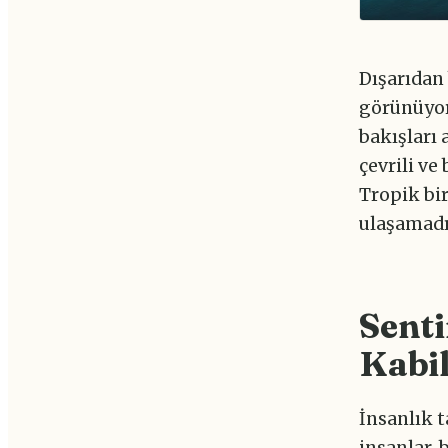
Dışarıdan
görünüyor
bakışları 
çevrili ve
Tropik bi
ulaşamadığ
Senti
Kabil
İnsanlık t
insanlar, 