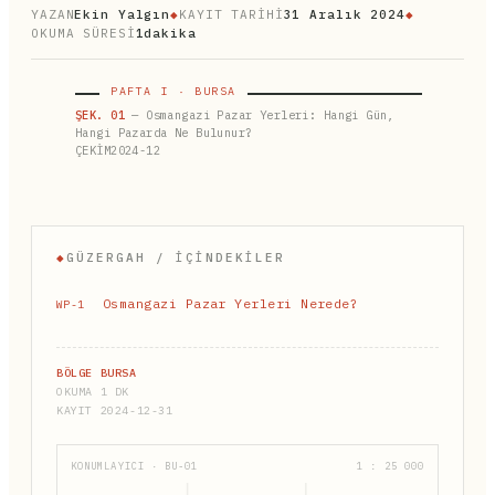
YAZAN
Ekin Yalgın
◆
KAYIT TARİHİ
31 Aralık 2024
◆
OKUMA SÜRESİ
1dakika
PAFTA I · BURSA
ŞEK. 01
— Osmangazi Pazar Yerleri: Hangi Gün,
Hangi Pazarda Ne Bulunur?
ÇEKİM2024-12
◆
GÜZERGAH / İÇINDEKILER
Osmangazi Pazar Yerleri Nerede?
WP-1
BÖLGE BURSA
OKUMA 1 DK
KAYIT 2024-12-31
KONUMLAYICI · BU-01
1 : 25 000