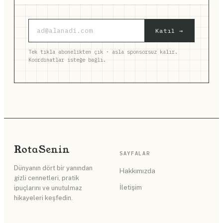
Katıl →
Tek tıkla abonelikten çık · asla sponsorsuz kalır.
Koordinatlar isteğe bağlı.
Rota
Senin
SAYFALAR
Dünyanın dört bir yanından
Hakkımızda
gizli cennetleri, pratik
İletişim
ipuçlarını ve unutulmaz
hikayeleri keşfedin.