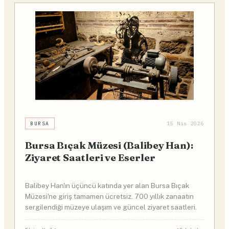
BURSA
15 Nis 2026
Bursa Bıçak Müzesi (Balibey Han):
Ziyaret Saatleri ve Eserler
Balibey Han'ın üçüncü katında yer alan Bursa Bıçak
Müzesi'ne giriş tamamen ücretsiz. 700 yıllık zanaatın
sergilendiği müzeye ulaşım ve güncel ziyaret saatleri.