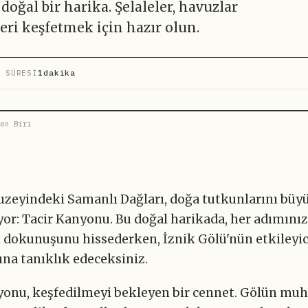
oğal bir harika. Şelaleler, havuzlar
eri keşfetmek için hazır olun.
 SÜRESİ
1dakika
en Biri
kuzeyindeki Samanlı Dağları, doğa tutkunlarını büyü
ıyor: Tacir Kanyonu. Bu doğal harikada, her adımını
ci dokunuşunu hissederken, İznik Gölü'nün etkileyic
na tanıklık edeceksiniz.
yonu, keşfedilmeyi bekleyen bir cennet. Gölün mu