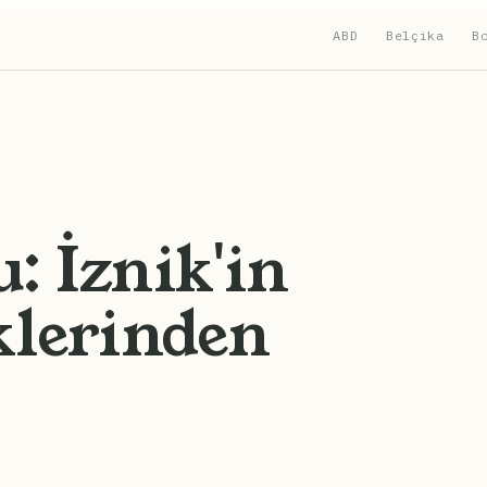
ABD
Belçika
B
: İznik'in
klerinden