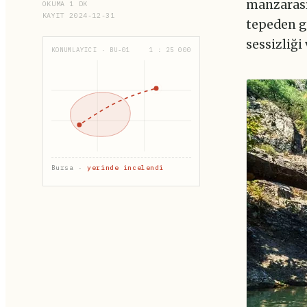
manzarası
OKUMA 1 DK
KAYIT 2024-12-31
tepeden g
sessizliği
KONUMLAYICI · BU-01
1 : 25 000
Bursa ·
yerinde incelendi