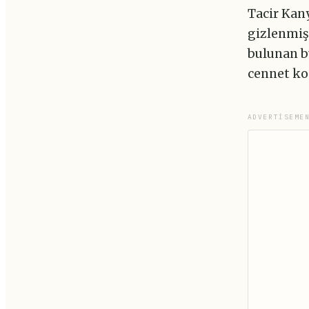
Tacir Kany
gizlenmiş 
bulunan b
cennet k
ADVERTISEME