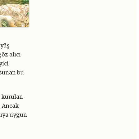
üyüş
öz alıcı
yici
 sunan bu
e kurulan
. Ancak
suya uygun