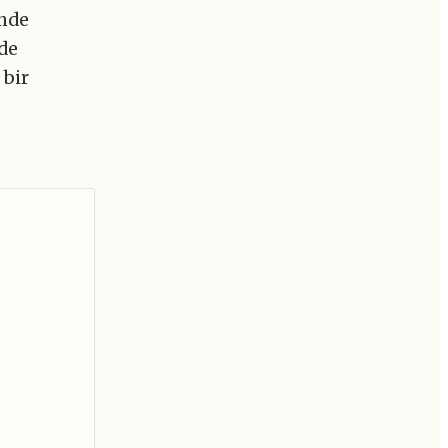
inde
nde
 bir