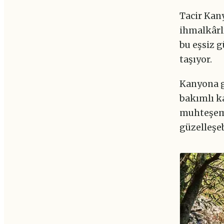
Tacir Kan
ihmalkârlı
bu eşsiz g
taşıyor.
Kanyona ge
bakımlı ka
muhteşem 
güzelleşe