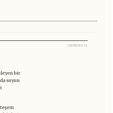
ÇEKİM2024-12
leyen bir
zda suyun
i
hteşem