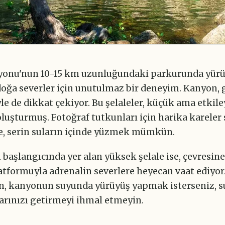
yonu'nun 10-15 km uzunluğundaki parkurunda yür
oğa severler için unutulmaz bir deneyim. Kanyon, g
yle de dikkat çekiyor. Bu şelaleler, küçük ama etkile
luşturmuş. Fotoğraf tutkunları için harika kareler
de, serin suların içinde yüzmek mümkün.
başlangıcında yer alan yüksek şelale ise, çevresin
atformuyla adrenalin severlere heyecan vaat ediyor
, kanyonun suyunda yürüyüş yapmak isterseniz, 
arınızı getirmeyi ihmal etmeyin.