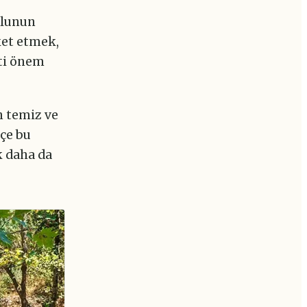
ğlunun
ket etmek,
ati önem
n temiz ve
içe bu
k daha da