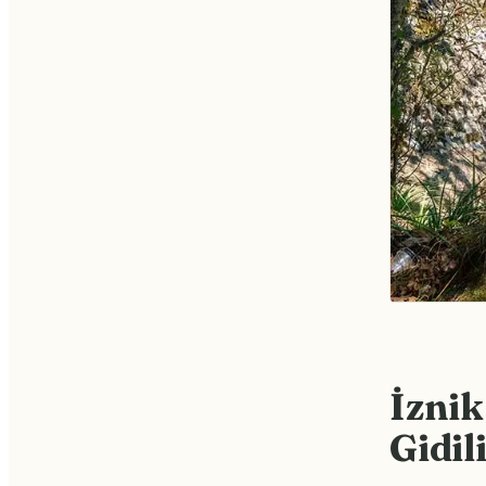
İznik
Gidil