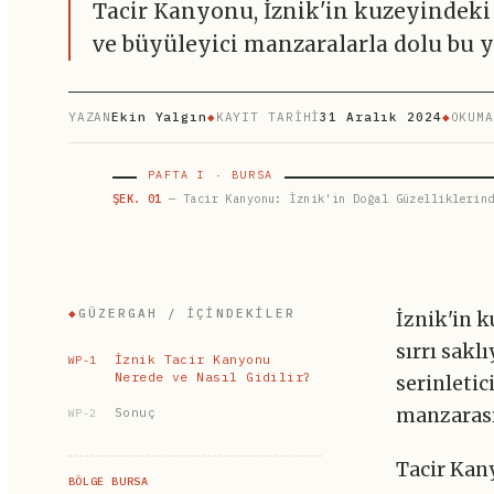
Tacir Kanyonu, İznik'in kuzeyindeki d
ve büyüleyici manzaralarla dolu bu y
YAZAN
Ekin Yalgın
◆
KAYIT TARİHİ
31 Aralık 2024
◆
OKUMA
PAFTA I · BURSA
ŞEK. 01
— Tacir Kanyonu: İznik'in Doğal Güzelliklerind
◆
GÜZERGAH / İÇINDEKILER
İznik'in 
sırrı sakl
İznik Tacir Kanyonu
WP-1
Nerede ve Nasıl Gidilir?
serinleti
Sonuç
manzarası
WP-2
Tacir Kan
BÖLGE BURSA