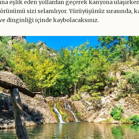
na eşlik eden yollardan geçerek kanyona ulaşırken
örünümü sizi selamlıyor. Yürüyüşünüz sırasında, 
 ve dinginliği içinde kaybolacaksınız.