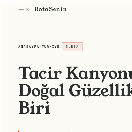
Rota
Senin
ANASAYFA
/
TÜRKIYE
/
BURSA
Tacir Kanyonu
Doğal Güzelli
Biri