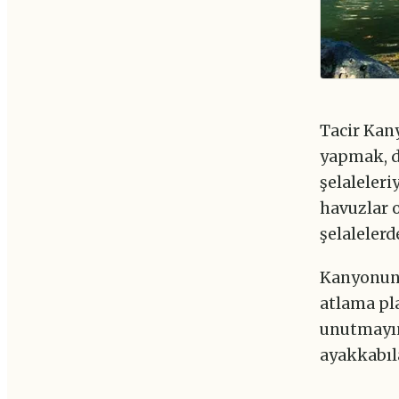
Tacir Kan
yapmak, d
şelaleleri
havuzlar o
şelaleler
Kanyonun 
atlama pl
unutmayın
ayakkabıl