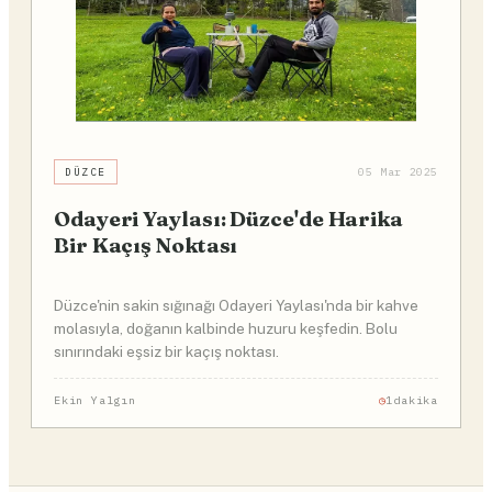
DÜZCE
05 Mar 2025
Odayeri Yaylası: Düzce'de Harika
Bir Kaçış Noktası
Düzce'nin sakin sığınağı Odayeri Yaylası'nda bir kahve
molasıyla, doğanın kalbinde huzuru keşfedin. Bolu
sınırındaki eşsiz bir kaçış noktası.
Ekin Yalgın
1dakika