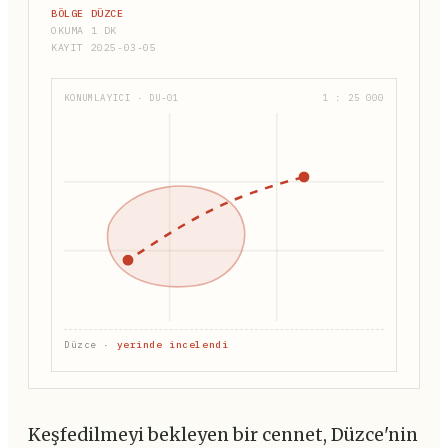
BÖLGE DÜZCE
OKUMA 1 DK
KAYIT 2025-03-05
KONUMLAYICI · DU-01
1 : 25 000
Düzce ·
yerinde incelendi
Keşfedilmeyi bekleyen bir cennet, Düzce'nin