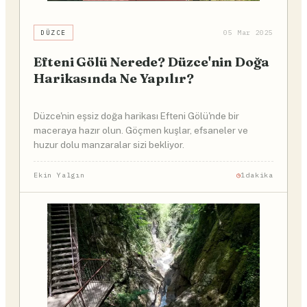
DÜZCE
05 Mar 2025
Efteni Gölü Nerede? Düzce'nin Doğa
Harikasında Ne Yapılır?
Düzce'nin eşsiz doğa harikası Efteni Gölü'nde bir
maceraya hazır olun. Göçmen kuşlar, efsaneler ve
huzur dolu manzaralar sizi bekliyor.
Ekin Yalgın
1dakika