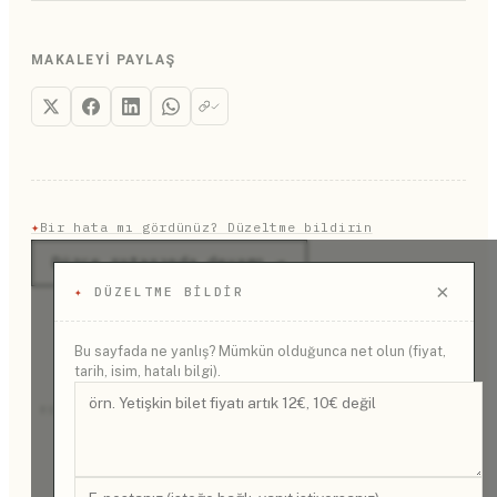
MAKALEYI PAYLAŞ
✦
Bir hata mı gördünüz? Düzeltme bildirin
Düzce rotasında devamı →
×
✦
DÜZELTME BILDIR
Bu sayfada ne yanlış? Mümkün olduğunca net olun (fiyat,
tarih, isim, hatalı bilgi).
REKLAM