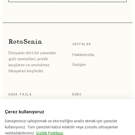
Rota
Senin
SAYFALAR
Dünyanın dört bir yanından
Hakkımızda
gizli cennetleri, pratik
İletişim
ipuçlarını ve unutulmaz
hikayeleri keşfedin.
DAHA FAZLA
BÜRO
RSS Akışı
Gizlilik Politikası
Çerez kullanıyoruz
Site Haritası
Kullanım Koşulları
Deneyiminizi iyileştirmek ve site trafiğini analiz etmek için çerezler
kullanıyoruz. Tüm çerezleri kabul edebilir veya zorunlu olmayanları
reddedebilirsiniz.
Gizlilik Politikası