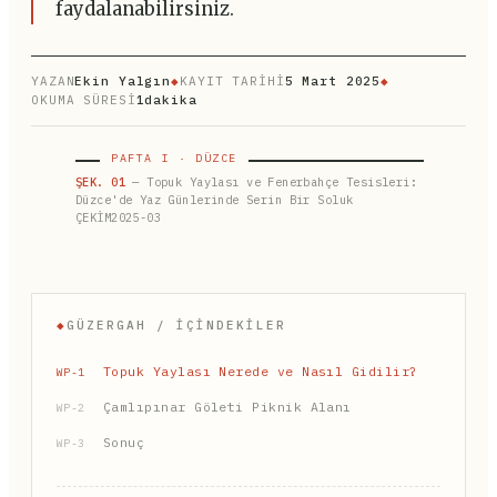
faydalanabilirsiniz.
YAZAN
Ekin Yalgın
◆
KAYIT TARİHİ
5 Mart 2025
◆
OKUMA SÜRESİ
1dakika
PAFTA I · DÜZCE
ŞEK. 01
— Topuk Yaylası ve Fenerbahçe Tesisleri:
Düzce'de Yaz Günlerinde Serin Bir Soluk
ÇEKİM2025-03
◆
GÜZERGAH / İÇINDEKILER
Topuk Yaylası Nerede ve Nasıl Gidilir?
WP-1
Çamlıpınar Göleti Piknik Alanı
WP-2
Sonuç
WP-3