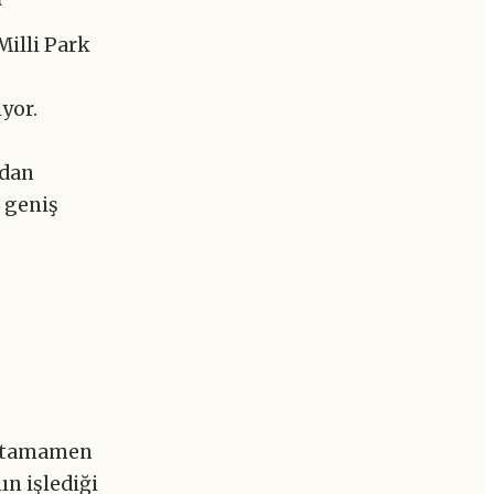
Milli Park
iyor.
ndan
 geniş
an tamamen
ın işlediği