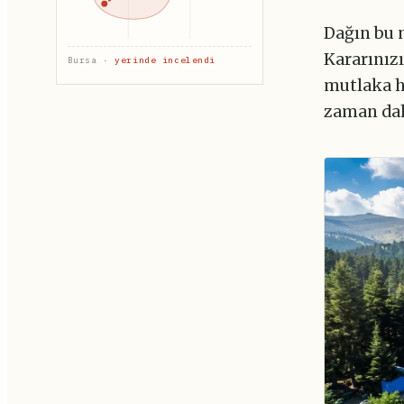
Dağın bu 
Kararınız
Bursa ·
yerinde incelendi
mutlaka h
zaman dah