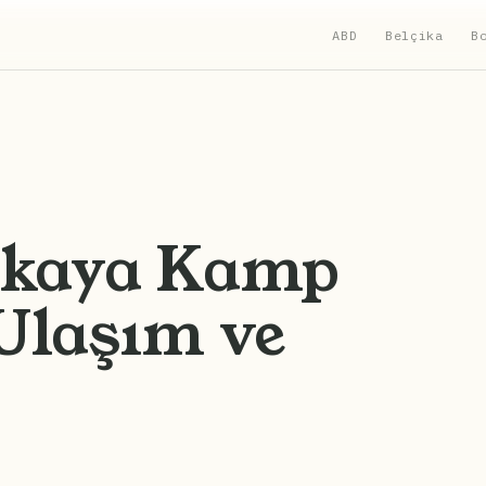
ABD
Belçika
B
nkaya Kamp
 Ulaşım ve