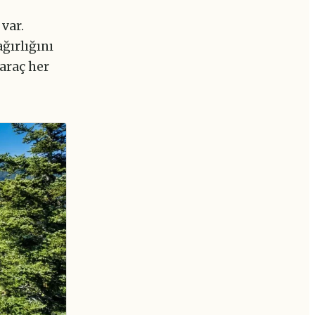
var.
ğırlığını
araç her