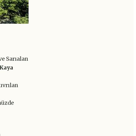
ve Sarıalan
 Kaya
kıvrılan
nüzde
ı