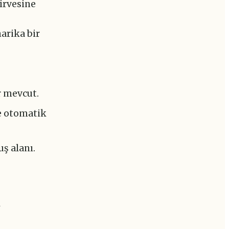
irvesine
arika bir
r mevcut.
e otomatik
ş alanı.
l