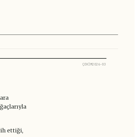
ÇEKİM2026-03
nara
ğaçlarıyla
h ettiği,