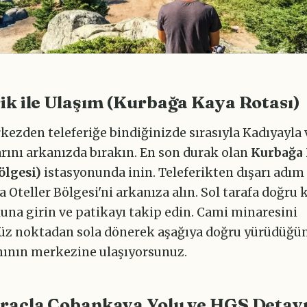
ik ile Ulaşım (Kurbağa Kaya Rotası)
ezden teleferiğe bindiğinizde sırasıyla Kadıyayla 
arını arkanızda bırakın. En son durak olan
Kurbağa
ölgesi)
istasyonunda inin. Teleferikten dışarı adım
a Oteller Bölgesi'ni arkanıza alın. Sol tarafa doğru 
una girin ve patikayı takip edin. Cami minaresini
z noktadan sola dönerek aşağıya doğru yürüdüğü
ının merkezine ulaşıyorsunuz.
Araçla Çobankaya Yolu ve HGS Detay