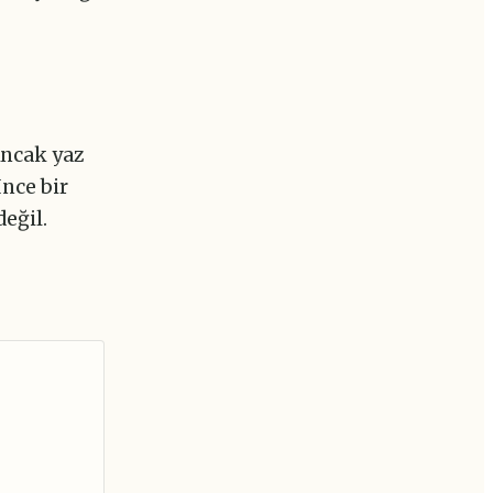
Ancak yaz
nce bir
eğil.