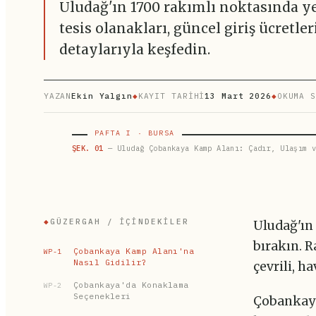
Uludağ'ın 1700 rakımlı noktasında 
tesis olanakları, güncel giriş ücretle
detaylarıyla keşfedin.
YAZAN
Ekin Yalgın
◆
KAYIT TARİHİ
13 Mart 2026
◆
OKUMA S
PAFTA I · BURSA
ŞEK. 01
— Uludağ Çobankaya Kamp Alanı: Çadır, Ulaşım v
◆
GÜZERGAH / İÇINDEKILER
Uludağ'ın 
bırakın. 
Çobankaya Kamp Alanı'na
WP-1
Nasıl Gidilir?
çevrili, h
Çobankaya'da Konaklama
WP-2
Seçenekleri
Çobankaya,