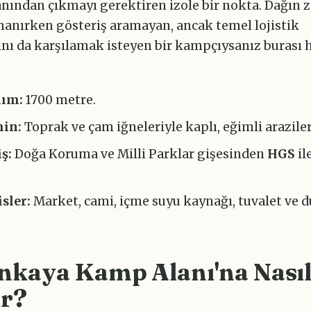
anından çıkmayı gerektiren izole bir nokta. Dağın z
manırken gösteriş aramayan, ancak temel lojistik
ını da karşılamak isteyen bir kampçıysanız burası h
ım:
1700 metre.
in:
Toprak ve çam iğneleriyle kaplı, eğimli arazile
iş:
Doğa Koruma ve Milli Parklar gişesinden
HGS
il
isler:
Market, cami, içme suyu kaynağı, tuvalet ve du
nkaya Kamp Alanı'na Nası
ir?