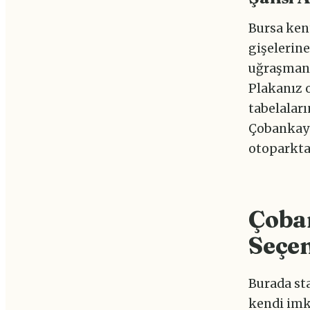
Bursa kent
gişelerine
uğraşman
Plakanız 
tabelaları
Çobankaya
otoparkta 
Çoba
Seçen
Burada st
kendi imka