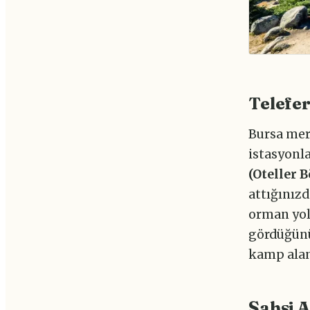
Telefer
Bursa merk
istasyonl
(Oteller B
attığınızd
orman yol
gördüğünü
kamp alan
Şahsi 