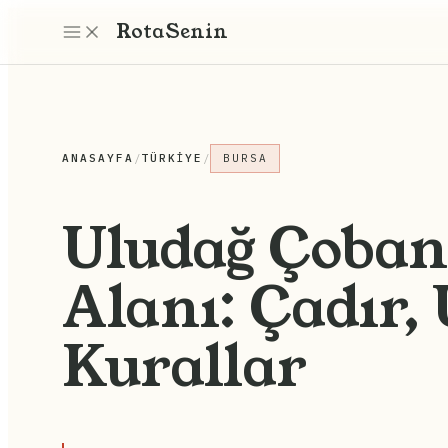
Rota
Senin
ANASAYFA
/
TÜRKIYE
/
BURSA
Uludağ Çoba
Alanı: Çadır,
Kurallar