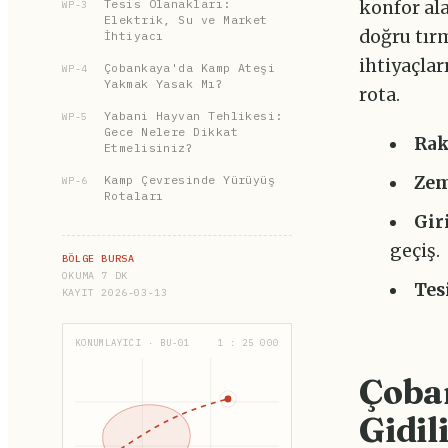
Tesis Olanakları:
konfor al
WP-3
Elektrik, Su ve Market
doğru tır
İhtiyacı
ihtiyaçlar
Çobankaya'da Kamp Ateşi
WP-4
Yakmak Yasak Mı?
rota.
Yabani Hayvan Tehlikesi:
WP-5
Gece Nelere Dikkat
Rak
Etmelisiniz?
Kamp Çevresinde Yürüyüş
Zem
WP-6
Rotaları
Gir
geçiş.
BÖLGE BURSA
OKUMA 7 DK
Tes
KAYIT 2026-03-13
KONUMLAYICI · BU-01
1 : 25 000
Çoba
Gidil