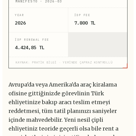
MANİFESTO · 2026-03
YEAR
IDP FEE
2026
7.800 TL
IDP RENEWAL FEE
4.424,85 TL
KAYNAK: PRATİK BİLGİ · YERİNDE ÇAPRAZ KONTROLLÜ
Avrupa'da veya Amerika'da araç kiralama
ofisine gittiğinizde görevlinin Türk
ehliyetinize bakıp aracı teslim etmeyi
reddetmesi, tüm tatil planınızı saniyeler
içinde mahvedebilir. Yeni nesil çipli
ehliyetiniz teoride geçerli olsa bile rent a