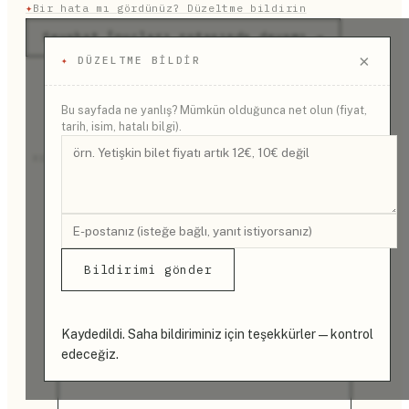
✦
Bir hata mı gördünüz? Düzeltme bildirin
Seyahat İpuçları rotasında devamı →
×
✦
DÜZELTME BILDIR
Bu sayfada ne yanlış? Mümkün olduğunca net olun (fiyat,
tarih, isim, hatalı bilgi).
REKLAM
Bildirimi gönder
Kaydedildi. Saha bildiriminiz için teşekkürler — kontrol
edeceğiz.