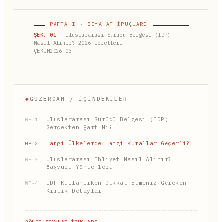
PAFTA I · SEYAHAT İPUÇLARI
ŞEK. 01
— Uluslararası Sürücü Belgesi (IDP)
Nasıl Alınır? 2026 Ücretleri
ÇEKİM2026-03
◆
GÜZERGAH / İÇINDEKILER
Uluslararası Sürücü Belgesi (IDP)
WP-1
Gerçekten Şart Mı?
Hangi Ülkelerde Hangi Kurallar Geçerli?
WP-2
Uluslararası Ehliyet Nasıl Alınır?
WP-3
Başvuru Yöntemleri
IDP Kullanırken Dikkat Etmeniz Gereken
WP-4
Kritik Detaylar
BÖLGE SEYAHAT İPUÇLARI