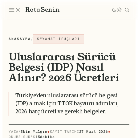
Rota
Senin
ANASAYFA
/
SEYAHAT İPUÇLARI
Uluslararası Sürücü
Belgesi (IDP) Nasıl
Alınır? 2026 Ücretleri
Türkiye'den uluslararası sürücü belgesi
(IDP) almak için TTOK başvuru adımları,
2026 harç ücreti ve gerekli belgeler.
YAZAN
Ekin Yalgın
◆
KAYIT TARİHİ
27 Mart 2026
◆
OKUMA SÜRESİ
5dakika