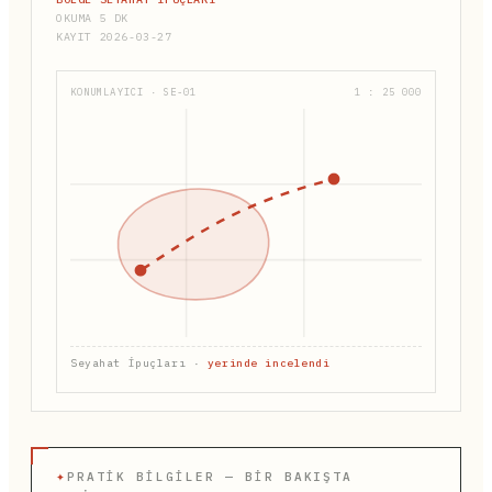
OKUMA 5 DK
KAYIT 2026-03-27
KONUMLAYICI · SE-01
1 : 25 000
Seyahat İpuçları ·
yerinde incelendi
✦
PRATIK BILGILER — BIR BAKIŞTA