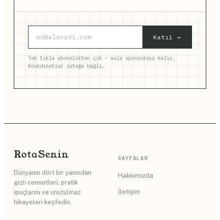
Katıl →
Tek tıkla abonelikten çık · asla sponsorsuz kalır.
Koordinatlar isteğe bağlı.
Rota
Senin
SAYFALAR
Dünyanın dört bir yanından
Hakkımızda
gizli cennetleri, pratik
İletişim
ipuçlarını ve unutulmaz
hikayeleri keşfedin.