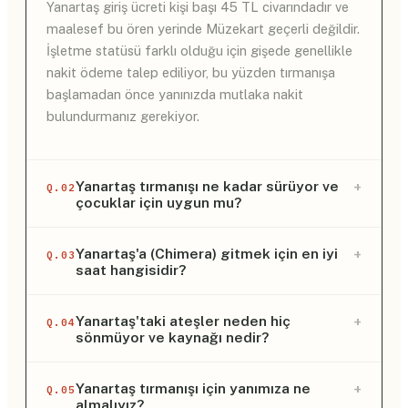
Yanartaş giriş ücreti kişi başı 45 TL civarındadır ve
maalesef bu ören yerinde Müzekart geçerli değildir.
İşletme statüsü farklı olduğu için gişede genellikle
nakit ödeme talep ediliyor, bu yüzden tırmanışa
başlamadan önce yanınızda mutlaka nakit
bulundurmanız gerekiyor.
+
Yanartaş tırmanışı ne kadar sürüyor ve
Q.02
çocuklar için uygun mu?
Tırmanış ortalama kondisyona sahip bir yetişkin için
+
Yanartaş'a (Chimera) gitmek için en iyi
Q.03
saat hangisidir?
yaklaşık 20 ila 30 dakika sürer ancak bu süre
temponuza göre uzayabilir. Parkur dik
merdivenlerden ve doğal taşlardan oluştuğu için
En ideal ziyaret zamanı, gün batımından yaklaşık
+
Yanartaş'taki ateşler neden hiç
Q.04
sönmüyor ve kaynağı nedir?
küçük çocuklar ve bebek arabası için uygun
45 dakika ile 1 saat öncesidir. Bu strateji sayesinde
değildir; ancak 7-8 yaş üzeri, yürümeyi seven
zorlu parkuru gün ışığında güvenle tırmanabilir,
çocuklar ebeveyn gözetiminde rahatlıkla çıkabilir.
tepede gün batımını izleyebilir ve hava tamamen
Alevlerin sönmemesinin nedeni, yeraltındaki jeolojik
+
Yanartaş tırmanışı için yanımıza ne
Q.05
almalıyız?
karardığında alevlerin o büyüleyici dansına şahit
çatlaklardan sızan doğal metan gazının yüzeye