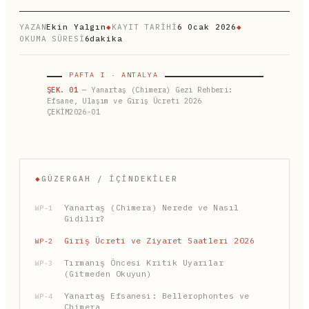
YAZAN
Ekin Yalgın
◆
KAYIT TARİHİ
6 Ocak 2026
◆
OKUMA SÜRESİ
6dakika
PAFTA I · ANTALYA
ŞEK. 01
— Yanartaş (Chimera) Gezi Rehberi:
Efsane, Ulaşım ve Giriş Ücreti 2026
ÇEKİM2026-01
◆
GÜZERGAH / İÇINDEKILER
Yanartaş (Chimera) Nerede ve Nasıl
WP-1
Gidilir?
Giriş Ücreti ve Ziyaret Saatleri 2026
WP-2
Tırmanış Öncesi Kritik Uyarılar
WP-3
(Gitmeden Okuyun)
Yanartaş Efsanesi: Bellerophontes ve
WP-4
Chimera