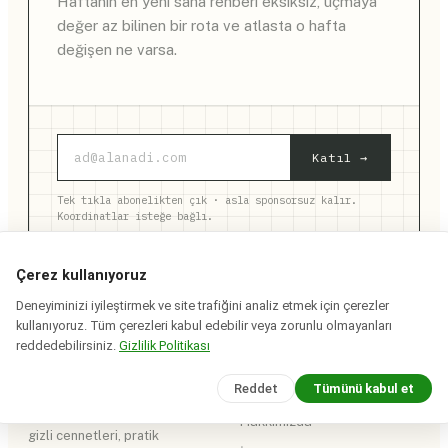
Haftanın en yeni saha rehberi eksiksiz, uçmaya
değer az bilinen bir rota ve atlasta o hafta
değişen ne varsa.
Katıl →
Tek tıkla abonelikten çık · asla sponsorsuz kalır.
Koordinatlar isteğe bağlı.
Çerez kullanıyoruz
Deneyiminizi iyileştirmek ve site trafiğini analiz etmek için çerezler
kullanıyoruz. Tüm çerezleri kabul edebilir veya zorunlu olmayanları
reddedebilirsiniz.
Gizlilik Politikası
Rota
Senin
SAYFALAR
Reddet
Tümünü kabul et
Dünyanın dört bir yanından
Hakkımızda
gizli cennetleri, pratik