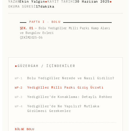
YAZAN
Ekin Yalgın
◆
KAYIT TARİHİ
30 Haziran 2025
◆
OKUMA SÜRESİ
17dakika
PAFTA I · BOLU
ŞEK. 01
— Bolu Yedigöller Milli Parkı Kamp Alanı
ve Bungalov Evleri
ÇEKİM2025-06
◆
GÜZERGAH / İÇINDEKILER
Bolu Yedigöller Nerede ve Nasıl Gidilir?
WP-1
Yedigöller Milli Parkı Giriş Ücreti
WP-2
Yedigöller’de Konaklama: Detaylı Rehber
WP-3
Yedigöller’de Ne Yapılır? Mutlaka
WP-4
Görülmesi Gerekenler
BÖLGE BOLU