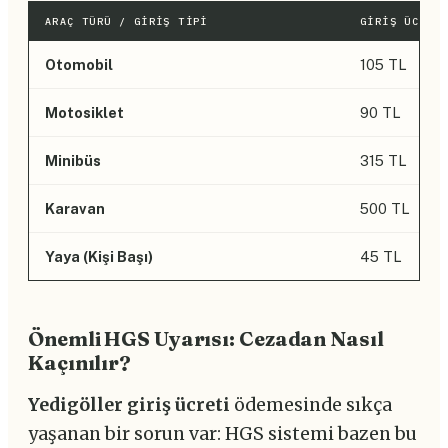
ARAÇ TÜRÜ / GIRIŞ TIPI
GIRIŞ ÜCRET
Otomobil
105 TL
Motosiklet
90 TL
Minibüs
315 TL
Karavan
500 TL
Yaya (Kişi Başı)
45 TL
Önemli HGS Uyarısı: Cezadan Nasıl
Kaçınılır?
Yedigöller giriş ücreti
ödemesinde sıkça
yaşanan bir sorun var: HGS sistemi bazen bu