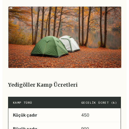
Yedigöller Kamp Ücretleri
KAMP TÜRÜ
GECELIK ÜCRET (₺)
Küçük çadır
450
Büyük çadır
900