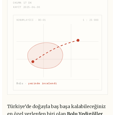
OKUMA 17 DK
KAYIT 2025-06-30
KONUMLAYICI · BO-01
1 : 25 000
Bolu ·
yerinde incelendi
Türkiye’de doğayla baş başa kalabileceğiniz
en özel yerlerden biri olan
Bolu Yedigöller