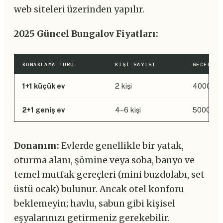
web siteleri üzerinden yapılır.
2025 Güncel Bungalov Fiyatları:
KONAKLAMA TÜRÜ
KIŞI SAYISI
GECELIK 
1+1 küçük ev
2 kişi
4000–4
2+1 geniş ev
4–6 kişi
5000–6
Donanım:
Evlerde genellikle bir yatak,
oturma alanı, şömine veya soba, banyo ve
temel mutfak gereçleri (mini buzdolabı, set
üstü ocak) bulunur. Ancak otel konforu
beklemeyin; havlu, sabun gibi kişisel
eşyalarınızı getirmeniz gerekebilir.