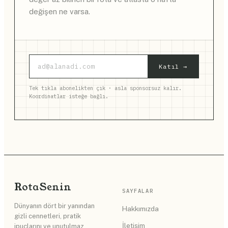
değişen ne varsa.
Katıl →
Tek tıkla abonelikten çık · asla sponsorsuz kalır.
Koordinatlar isteğe bağlı.
Rota
Senin
SAYFALAR
Dünyanın dört bir yanından
Hakkımızda
gizli cennetleri, pratik
İletişim
ipuçlarını ve unutulmaz