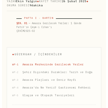
YAZAN
Ekin Yalgın
◆
KAYIT TARİHİ
26 Şubat 2025
◆
OKUMA SÜRESİ
9dakika
PAFTA I · BARTIN
ŞEK. 01
— Amasra Gezilecek Yerler: 1 Günde
Fatih'in Çeşm-i Cihan'ı
ÇEKİM2025-02
◆
GÜZERGAH / İÇINDEKILER
Amasra Merkezinde Gezilecek Yerler
WP-1
Şehir Dışındaki Duraklar: Tarih ve Doğa
WP-2
Amasra Plajları ve Deniz Keyfi
WP-3
Amasra'da Ne Yenir? Gastronomi Rehberi
WP-4
Ulaşım ve Otopark Tavsiyeleri
WP-5