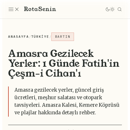
Rota
Senin
ANASAYFA
/
TÜRKIYE
/
BARTIN
Amasra Gezilecek
Yerler: 1 Günde Fatih'in
Çeşm-i Cihan'ı
Amasra gezilecek yerler, güncel giriş
ücretleri, meşhur salatası ve otopark
tavsiyeleri. Amasra Kalesi, Kemere Köprüsü
ve plajlar hakkında detaylı rehber.