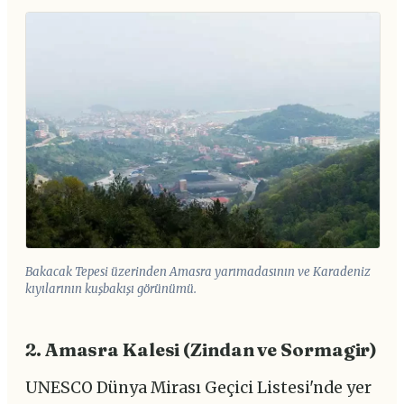
Bakacak Tepesi üzerinden Amasra yarımadasının ve Karadeniz
kıyılarının kuşbakışı görünümü.
2. Amasra Kalesi (Zindan ve Sormagir)
UNESCO Dünya Mirası Geçici Listesi'nde yer