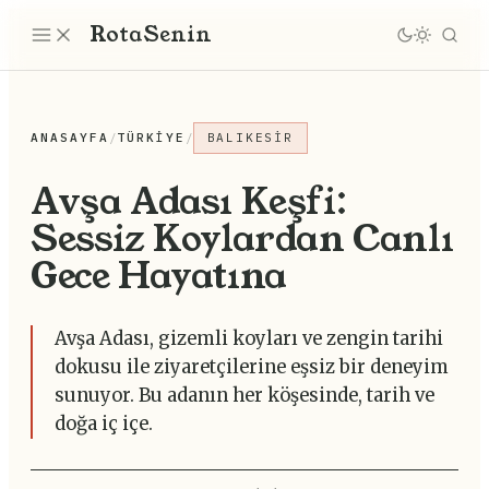
Rota
Senin
ANASAYFA
/
TÜRKIYE
/
BALIKESIR
Avşa Adası Keşfi:
Sessiz Koylardan Canlı
Gece Hayatına
Avşa Adası, gizemli koyları ve zengin tarihi
dokusu ile ziyaretçilerine eşsiz bir deneyim
sunuyor. Bu adanın her köşesinde, tarih ve
doğa iç içe.