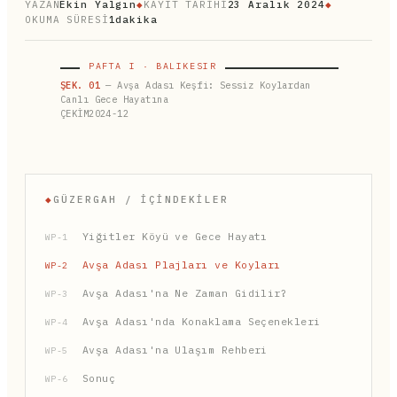
YAZAN
Ekin Yalgın
◆
KAYIT TARİHİ
23 Aralık 2024
◆
OKUMA SÜRESİ
1dakika
PAFTA I · BALIKESIR
ŞEK. 01
— Avşa Adası Keşfi: Sessiz Koylardan
Canlı Gece Hayatına
ÇEKİM2024-12
◆
GÜZERGAH / İÇINDEKILER
Yiğitler Köyü ve Gece Hayatı
WP-1
Avşa Adası Plajları ve Koyları
WP-2
Avşa Adası'na Ne Zaman Gidilir?
WP-3
Avşa Adası'nda Konaklama Seçenekleri
WP-4
Avşa Adası'na Ulaşım Rehberi
WP-5
Sonuç
WP-6