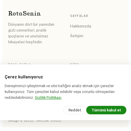
Rota
Senin
SAYFALAR
Dünyanın dört bir yanından
Hakkımızda
gizli cennetleri, pratik
İletişim
ipuçlarını ve unutulmaz
hikayeleri keşfedin.
DAHA FAZLA
BÜRO
RSS Akışı
Gizlilik Politikası
Çerez kullanıyoruz
Site Haritası
Kullanım Koşulları
Deneyiminizi iyileştirmek ve site trafiğini analiz etmek için çerezler
kullanıyoruz. Tüm çerezleri kabul edebilir veya zorunlu olmayanları
reddedebilirsiniz.
Gizlilik Politikası
Reddet
Tümünü kabul et
© 2026 Rota Senin. Tüm hakları saklıdır.
Saha notları iddia bazında tarihlenir · yerinde doğrulanır.
Design & build:
Devcrea Studio