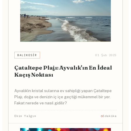
BALIKESIR
01 Şub 2025
Çataltepe Plajı: Ayvalık'ın En İdeal
Kaçış Noktası
Ayvalık'ın kristal sularına ev sahipliği yapan Çataltepe
Plajı, doğa ve denizin iç içe geçtiği mükemmel bir yer.
Fakat nerede ve nasıl gidilir?
Ekin Yalgın
1dakika