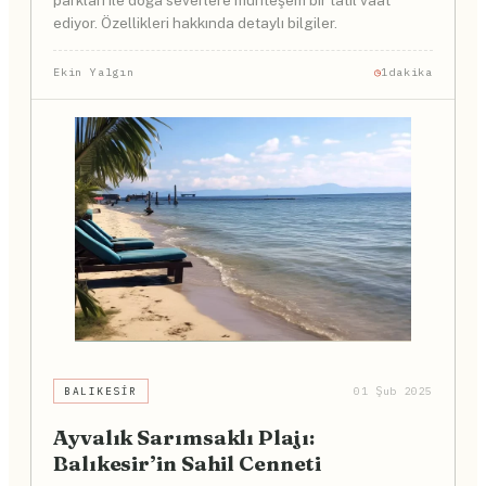
parkları ile doğa severlere muhteşem bir tatil vaat
ediyor. Özellikleri hakkında detaylı bilgiler.
Ekin Yalgın
1dakika
BALIKESIR
01 Şub 2025
Ayvalık Sarımsaklı Plajı:
Balıkesir’in Sahil Cenneti