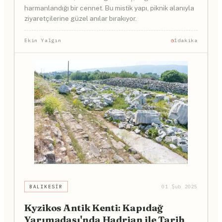
harmanlandığı bir cennet. Bu mistik yapı, piknik alanıyla
ziyaretçilerine güzel anılar bırakıyor.
Ekin Yalgın
1dakika
BALIKESIR
01 Şub 2025
Kyzikos Antik Kenti: Kapıdağ
Yarımadası'nda Hadrian ile Tarih