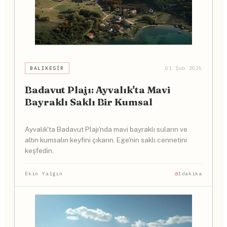
BALIKESIR
01 Şub 2025
Badavut Plajı: Ayvalık'ta Mavi
Bayraklı Saklı Bir Kumsal
Ayvalık'ta Badavut Plajı'nda mavi bayraklı suların ve
altın kumsalın keyfini çıkarın. Ege'nin saklı cennetini
keşfedin.
Ekin Yalgın
1dakika