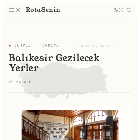
Rota
Senin
◆
CETVEL · TÜRKIYE
39.14°N / 35.17°E
Balıkesir Gezilecek
Yerler
25 MAKALE