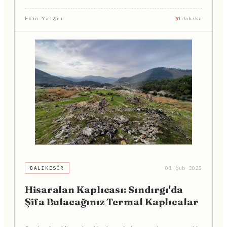
Ekin Yalgın
1dakika
BALIKESIR
01 Şub 2025
Hisaralan Kaplıcası: Sındırgı'da
Şifa Bulacağınız Termal Kaplıcalar