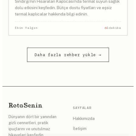
Sındırgı'nın Hisaralan Kaplıcası'nda termal suyun sağlık
dolu etkisini keşfedin. Bütçe dostu fiyatları ve eşsiz
termal kaplıcalar hakkında bilgi edinin.
Ekin Yalgın
1dakika
Daha fazla rehber yükle →
Rota
Senin
SAYFALAR
Dünyanın dört bir yanından
Hakkımızda
gizli cennetleri, pratik
İletişim
ipuçlarını ve unutulmaz
hikayeleri keşfedin.