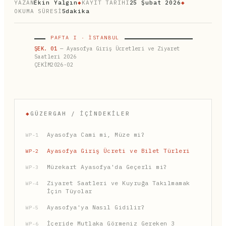
YAZAN
Ekin Yalgın
◆
KAYIT TARİHİ
25 Şubat 2026
◆
OKUMA SÜRESİ
5dakika
PAFTA I · İSTANBUL
ŞEK. 01
— Ayasofya Giriş Ücretleri ve Ziyaret
Saatleri 2026
ÇEKİM2026-02
◆
GÜZERGAH / İÇINDEKILER
Ayasofya Cami mi, Müze mi?
WP-1
Ayasofya Giriş Ücreti ve Bilet Türleri
WP-2
Müzekart Ayasofya'da Geçerli mi?
WP-3
Ziyaret Saatleri ve Kuyruğa Takılmamak
WP-4
İçin Tüyolar
Ayasofya'ya Nasıl Gidilir?
WP-5
İçeride Mutlaka Görmeniz Gereken 3
WP-6