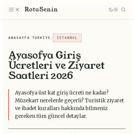
Rota
Senin
ANASAYFA
/
TÜRKIYE
/
İSTANBUL
Ayasofya Giriş
Ücretleri ve Ziyaret
Saatleri 2026
Ayasofya üst kat giriş ücreti ne kadar?
Müzekart nerelerde geçerli? Turistik ziyaret
ve ibadet kuralları hakkında bilmeniz
gereken tüm güncel detaylar.