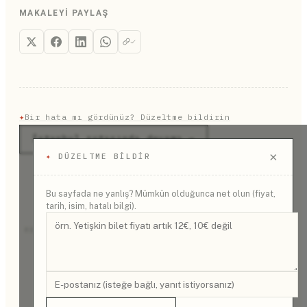
ediyorum.
binasında yer alıyor. Burada tarihi eserleri canlı
MAKALEYI PAYLAŞ
görmek yerine yapının 1700 yıllık geçmişini dijital
şovlarla anlatan görsel bir deneyim yaşıyorsunuz.
✦
Bir hata mı gördünüz? Düzeltme bildirin
İstanbul rotasında devamı →
×
✦
DÜZELTME BILDIR
Bu sayfada ne yanlış? Mümkün olduğunca net olun (fiyat,
tarih, isim, hatalı bilgi).
REKLAM