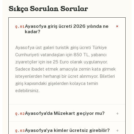
Sıkça Sorulan Sorular
+
Ayasofya giriş ücreti 2026 yılında ne
Q.01
kadar?
Ayasofya üst galeri turistik giriş ücreti Türkiye
Cumhuriyeti vatandaşları için 850 TL, yabancı
ziyaretçiler için ise 25 Euro olarak uygulanıyor.
Sadece ibadet etmek amacıyla zemin kata girmek
isteyenlerden herhangi bir ücret alınmıyor. Biletleri
giriş kapısındaki gişelerden kolayca temin
edebilirsiniz.
+
Ayasofya'da Müzekart geçiyor mu?
Q.02
Hayır, Ayasofya'nın turistik ziyarete açık olan üst
+
Ayasofya'ya kimler ücretsiz girebilir?
Q.03