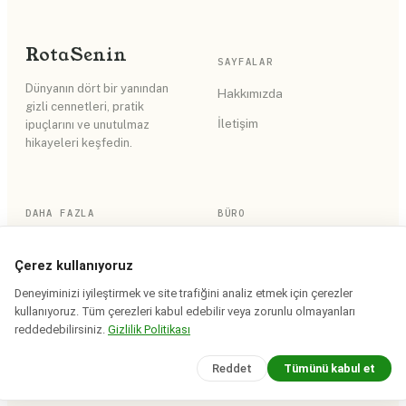
Rota
Senin
SAYFALAR
Dünyanın dört bir yanından
Hakkımızda
gizli cennetleri, pratik
İletişim
ipuçlarını ve unutulmaz
hikayeleri keşfedin.
DAHA FAZLA
BÜRO
RSS Akışı
Gizlilik Politikası
Çerez kullanıyoruz
Site Haritası
Kullanım Koşulları
Deneyiminizi iyileştirmek ve site trafiğini analiz etmek için çerezler
kullanıyoruz. Tüm çerezleri kabul edebilir veya zorunlu olmayanları
reddedebilirsiniz.
Gizlilik Politikası
© 2026 Rota Senin. Tüm hakları saklıdır.
Reddet
Tümünü kabul et
Saha notları iddia bazında tarihlenir · yerinde doğrulanır.
Design & build:
Devcrea Studio