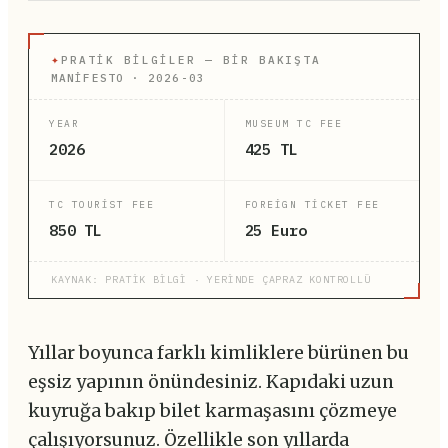
✦
PRATIK BILGILER — BIR BAKIŞTA
MANİFESTO · 2026-03
YEAR
MUSEUM TC FEE
2026
425 TL
TC TOURIST FEE
FOREIGN TICKET FEE
850 TL
25 Euro
KAYNAK: PRATİK BİLGİ · YERİNDE ÇAPRAZ KONTROLLÜ
Yıllar boyunca farklı kimliklere bürünen bu
eşsiz yapının önündesiniz. Kapıdaki uzun
kuyruğa bakıp bilet karmaşasını çözmeye
çalışıyorsunuz. Özellikle son yıllarda