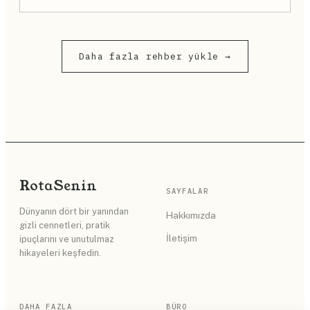
Daha fazla rehber yükle →
Rota
Senin
SAYFALAR
Dünyanın dört bir yanından
Hakkımızda
gizli cennetleri, pratik
İletişim
ipuçlarını ve unutulmaz
hikayeleri keşfedin.
DAHA FAZLA
BÜRO