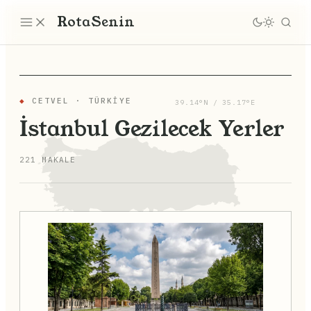
Rota
Senin
◆
CETVEL · TÜRKIYE
39.14°N / 35.17°E
İstanbul Gezilecek Yerler
221 MAKALE