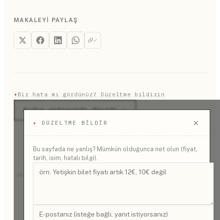
MAKALEYI PAYLAŞ
✦
Bir hata mı gördünüz? Düzeltme bildirin
Aydın rotasında devamı →
×
✦
DÜZELTME BILDIR
Bu sayfada ne yanlış? Mümkün olduğunca net olun (fiyat,
tarih, isim, hatalı bilgi).
REKLAM