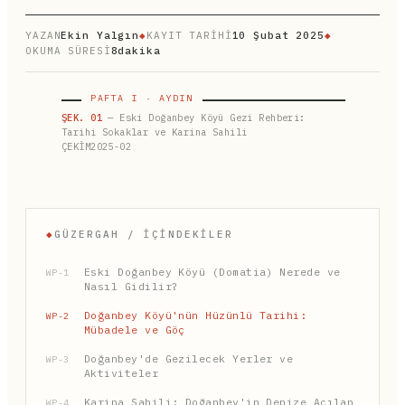
YAZAN
Ekin Yalgın
◆
KAYIT TARİHİ
10 Şubat 2025
◆
OKUMA SÜRESİ
8dakika
PAFTA I · AYDIN
ŞEK. 01
— Eski Doğanbey Köyü Gezi Rehberi:
Tarihi Sokaklar ve Karina Sahili
ÇEKİM2025-02
◆
GÜZERGAH / İÇINDEKILER
Eski Doğanbey Köyü (Domatia) Nerede ve
WP-1
Nasıl Gidilir?
Doğanbey Köyü'nün Hüzünlü Tarihi:
WP-2
Mübadele ve Göç
Doğanbey'de Gezilecek Yerler ve
WP-3
Aktiviteler
Karina Sahili: Doğanbey'in Denize Açılan
WP-4