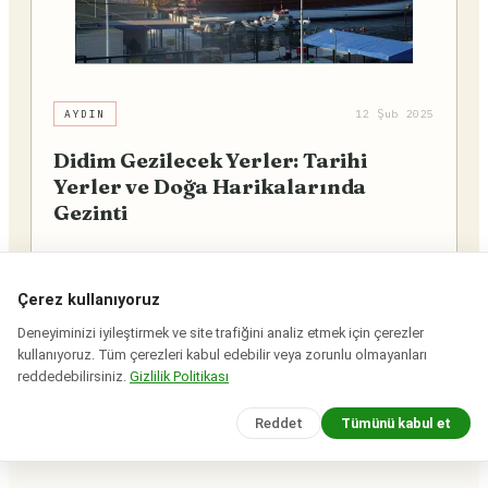
AYDIN
12 Şub 2025
Didim Gezilecek Yerler: Tarihi
Yerler ve Doğa Harikalarında
Gezinti
Didim'in gezilecek yerler listesinde antik kentlerden
tarihi yapılara, doğal alanlardan plajlara ve koylara
Çerez kullanıyoruz
kadar birçok yer dikkat çekiyor.
Deneyiminizi iyileştirmek ve site trafiğini analiz etmek için çerezler
kullanıyoruz. Tüm çerezleri kabul edebilir veya zorunlu olmayanları
Ekin Yalgın
6dakika
reddedebilirsiniz.
Gizlilik Politikası
Reddet
Tümünü kabul et