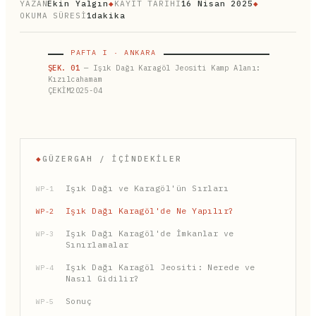
YAZAN
Ekin Yalgın
◆
KAYIT TARİHİ
16 Nisan 2025
◆
OKUMA SÜRESİ
1dakika
PAFTA I · ANKARA
ŞEK. 01
— Işık Dağı Karagöl Jeositi Kamp Alanı:
Kızılcahamam
ÇEKİM2025-04
◆
GÜZERGAH / İÇINDEKILER
Işık Dağı ve Karagöl'ün Sırları
WP-1
Işık Dağı Karagöl'de Ne Yapılır?
WP-2
Işık Dağı Karagöl'de İmkanlar ve
WP-3
Sınırlamalar
Işık Dağı Karagöl Jeositi: Nerede ve
WP-4
Nasıl Gidilir?
Sonuç
WP-5