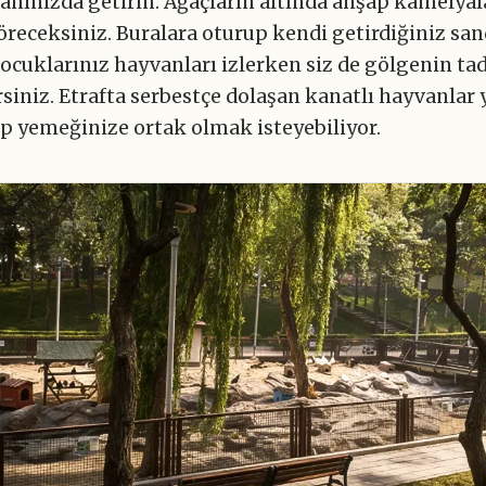
anınızda getirin. Ağaçların altında ahşap kamelyal
receksiniz. Buralara oturup kendi getirdiğiniz san
 çocuklarınız hayvanları izlerken siz de gölgenin ta
rsiniz. Etrafta serbestçe dolaşan kanatlı hayvanlar
ip yemeğinize ortak olmak isteyebiliyor.