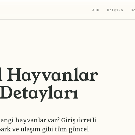
ABD
Belçika
B
l Hayvanlar
 Detayları
angi hayvanlar var? Giriş ücretli
park ve ulaşım gibi tüm güncel