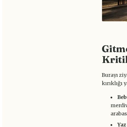
Gitm
Kriti
Burayı zi
kırıklığı 
Beb
merdiv
arabas
Yaz