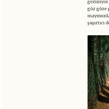
geziniyor.
göz göze g
maymunlar
şaşırtıcı 