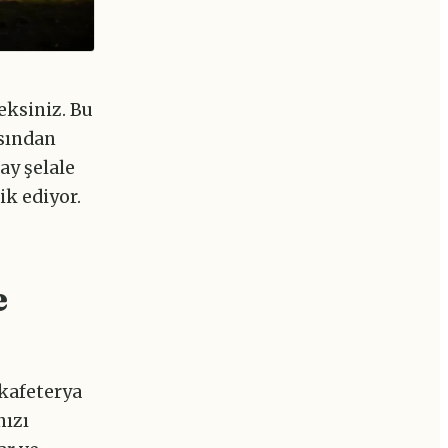
eksiniz. Bu
ısından
ay şelale
ik ediyor.
e
 kafeterya
nızı