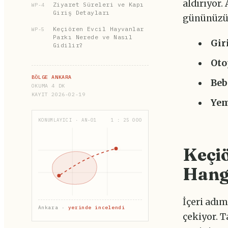
aldırıyor.
Ziyaret Süreleri ve Kapı
WP-4
Giriş Detayları
gününüzün
Keçiören Evcil Hayvanlar
WP-5
Parkı Nerede ve Nasıl
Gir
Gidilir?
Oto
BÖLGE ANKARA
Beb
OKUMA 4 DK
KAYIT 2026-02-19
Yem
KONUMLAYICI · AN-01
1 : 25 000
Keçiö
Hang
İçeri adım
Ankara ·
yerinde incelendi
çekiyor. T