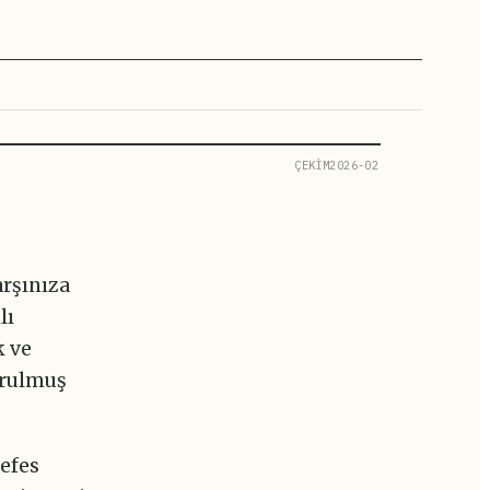
ÇEKİM2026-02
arşınıza
lı
k ve
urulmuş
nefes