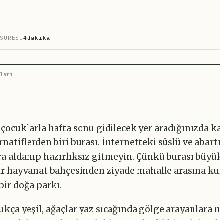
SÜRESİ
4dakika
ları
çocuklarla hafta sonu gidilecek yer aradığınızda k
rnatiflerden biri burası. İnternetteki süslü ve abartı
ra aldanıp hazırlıksız gitmeyin. Çünkü burası büyü
r hayvanat bahçesinden ziyade mahalle arasına k
bir doğa parkı.
dukça yeşil, ağaçlar yaz sıcağında gölge arayanlara 