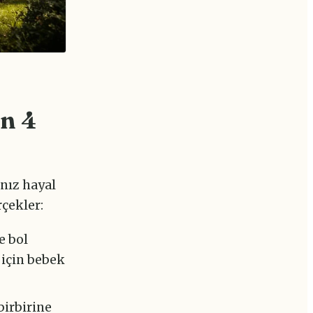
n 4
nız hayal
rçekler:
e bol
 için bebek
birbirine