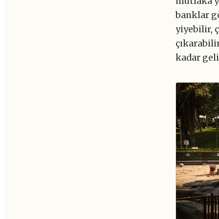
mutlaka y
banklar gö
yiyebilir,
çıkarabili
kadar gel