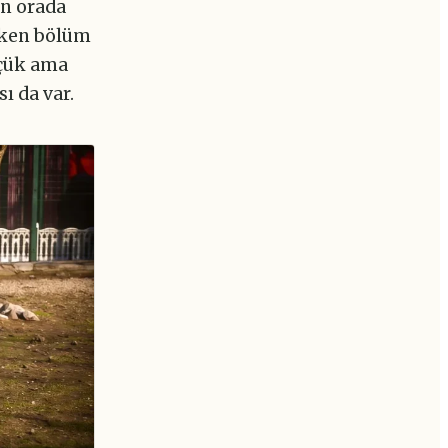
en orada
çeken bölüm
üçük ama
ı da var.