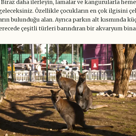
 Biraz daha ilerleyin, lamalar ve kangurularla hem
eleceksiniz. Özellikle çocukların en çok ilgisini 
ın bulunduğu alan. Ayrıca parkın alt kısmında k
derecede çeşitli türleri barındıran bir akvaryum binas