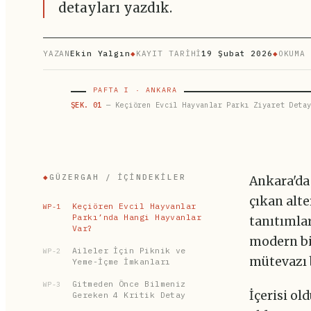
detayları yazdık.
YAZAN
Ekin Yalgın
◆
KAYIT TARİHİ
19 Şubat 2026
◆
OKUMA 
PAFTA I · ANKARA
ŞEK. 01
— Keçiören Evcil Hayvanlar Parkı Ziyaret Detay
◆
GÜZERGAH / İÇINDEKILER
Ankara'da 
çıkan alte
Keçiören Evcil Hayvanlar
WP-1
Parkı’nda Hangi Hayvanlar
tanıtımla
Var?
modern bi
Aileler İçin Piknik ve
WP-2
mütevazı 
Yeme-İçme İmkanları
Gitmeden Önce Bilmeniz
WP-3
İçerisi ol
Gereken 4 Kritik Detay