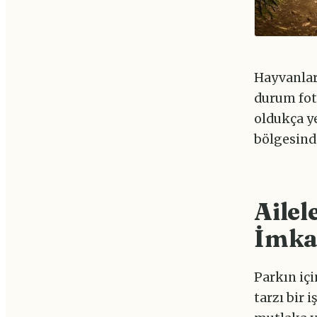
Hayvanları
durum fot
oldukça ye
bölgesinde
Ailel
İmka
Parkın içi
tarzı bir 