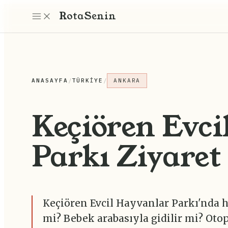
Rota
Senin
ANASAYFA
/
TÜRKIYE
/
ANKARA
Keçiören Evci
Parkı Ziyaret
Keçiören Evcil Hayvanlar Parkı'nda h
mi? Bebek arabasıyla gidilir mi? Oto