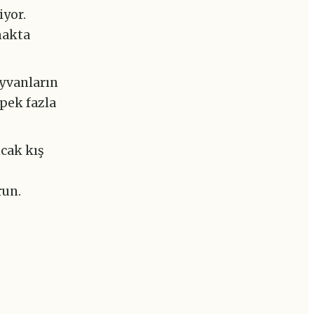
iyor.
makta
yvanların
 pek fazla
cak kış
.
run.