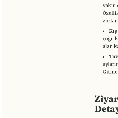
yakın 
Özelli
zorlan
Kış
çoğu k
alan k
Tuv
ayların
Gitmed
Ziyar
Detay