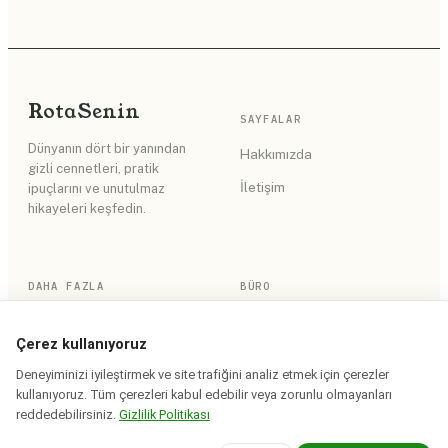
Rota
Senin
SAYFALAR
Dünyanın dört bir yanından
Hakkımızda
gizli cennetleri, pratik
İletişim
ipuçlarını ve unutulmaz
hikayeleri keşfedin.
DAHA FAZLA
BÜRO
RSS Akışı
Gizlilik Politikası
Çerez kullanıyoruz
Site Haritası
Kullanım Koşulları
Deneyiminizi iyileştirmek ve site trafiğini analiz etmek için çerezler
kullanıyoruz. Tüm çerezleri kabul edebilir veya zorunlu olmayanları
reddedebilirsiniz.
Gizlilik Politikası
© 2026 Rota Senin. Tüm hakları saklıdır.