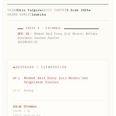
YAZAN
Ekin Yalgın
◆
KAYIT TARİHİ
5 Ocak 2025
◆
OKUMA SÜRESİ
1dakika
PAFTA I · İSTANBUL
ŞEK. 01
— Mehmet Akif Ersoy Şiir Müzesi: Mutlaka
Görülmesi Gereken Eserler
ÇEKİM2025-01
◆
GÜZERGAH / İÇINDEKILER
Mehmet Akif Ersoy Şiir Müzesi'nde
WP-1
Sergilenen Eserler
Sonuç
WP-2
BÖLGE İSTANBUL
OKUMA 1 DK
KAYIT 2025-01-05