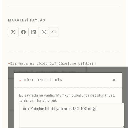
MAKALEYI PAYLAŞ
✦
Bir hata mı gördünüz? Düzeltme bildirin
İstanbul rotasında devamı →
×
✦
DÜZELTME BILDIR
Bu sayfada ne yanlış? Mümkün olduğunca net olun (fiyat,
tarih, isim, hatalı bilgi).
REKLAM