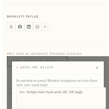
MAKALEYI PAYLAŞ
✦
Bir hata mı gördünüz? Düzeltme bildirin
Aydın rotasında devamı →
×
✦
DÜZELTME BILDIR
Bu sayfada ne yanlış? Mümkün olduğunca net olun (fiyat,
tarih, isim, hatalı bilgi).
REKLAM