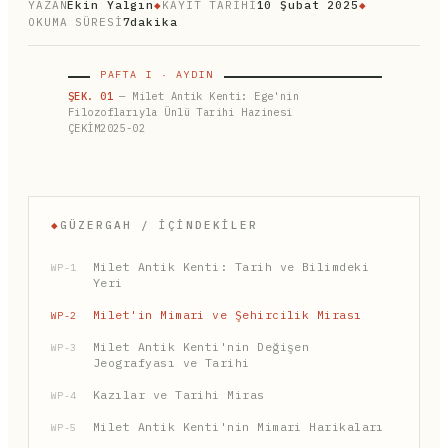
YAZAN
Ekin Yalgın
◆
KAYIT TARİHİ
10 Şubat 2025
◆
OKUMA SÜRESİ
7dakika
PAFTA I · AYDIN
ŞEK. 01
— Milet Antik Kenti: Ege'nin
Filozoflarıyla Ünlü Tarihi Hazinesi
ÇEKİM2025-02
◆
GÜZERGAH / İÇINDEKILER
Milet Antik Kenti: Tarih ve Bilimdeki
WP-1
Yeri
Milet'in Mimari ve Şehircilik Mirası
WP-2
Milet Antik Kenti'nin Değişen
WP-3
Jeografyası ve Tarihi
Kazılar ve Tarihi Miras
WP-4
Milet Antik Kenti'nin Mimari Harikaları
WP-5