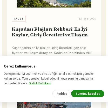
AYDIN
12 Şub 2025
Kuşadası Plajları Rehberi: En İyi
Koylar, Giriş Ücretleri ve Ulaşım
Kuşadası'nın en iyi plajları, giriş ücretleri, şezlong
fiyatları ve ulaşım detayları. Kadınlar Denizi'nden Milli
Park koylarına en kapsamlı rehber.
Çerez kullanıyoruz
Ekin Yalgın
7dakika
Deneyiminizi iyileştirmek ve site trafiğini analiz etmek için çerezler
kullanıyoruz. Tüm çerezleri kabul edebilir veya zorunlu olmayanları
reddedebilirsiniz.
Gizlilik Politikası
Reddet
Tümünü kabul et