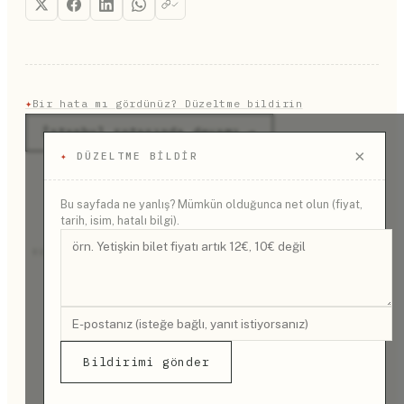
güncel alternatifler arasında sayılıyor.
✦
Bir hata mı gördünüz? Düzeltme bildirin
İstanbul rotasında devamı →
×
✦
DÜZELTME BILDIR
Bu sayfada ne yanlış? Mümkün olduğunca net olun (fiyat,
tarih, isim, hatalı bilgi).
REKLAM
Bildirimi gönder