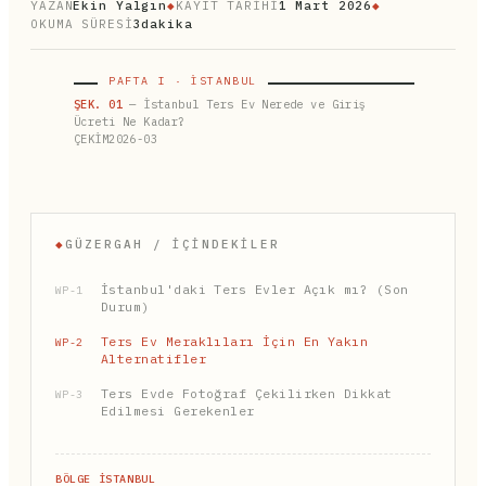
YAZAN
Ekin Yalgın
◆
KAYIT TARİHİ
1 Mart 2026
◆
OKUMA SÜRESİ
3dakika
PAFTA I · İSTANBUL
ŞEK. 01
— İstanbul Ters Ev Nerede ve Giriş
Ücreti Ne Kadar?
ÇEKİM2026-03
◆
GÜZERGAH / İÇINDEKILER
İstanbul'daki Ters Evler Açık mı? (Son
WP-1
Durum)
Ters Ev Meraklıları İçin En Yakın
WP-2
Alternatifler
Ters Evde Fotoğraf Çekilirken Dikkat
WP-3
Edilmesi Gerekenler
BÖLGE İSTANBUL