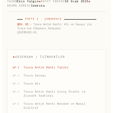
YAZAN
Ekin Yalgın
◆
KAYIT TARİHİ
10 Ocak 2025
◆
OKUMA SÜRESİ
1dakika
PAFTA I · ÇANAKKALE
ŞEK. 01
— Truva Antik Kenti: Atı ve Savaşı ile
Troya'nın Efsanevi Hikayesi
ÇEKİM2025-01
◆
GÜZERGAH / İÇINDEKILER
Truva Antik Kenti Tarihi
WP-1
Truva Savaşı
WP-2
Truva Atı
WP-3
Truva Antik Kenti Giriş Ücreti ve
WP-4
Ziyaret Saatleri
Truva Antik Kenti Nerede ve Nasıl
WP-5
Gidilir?