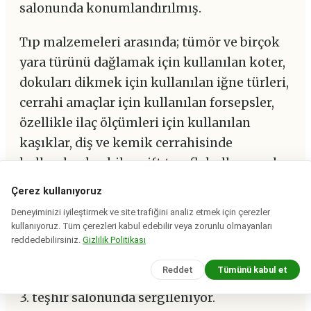
salonunda konumlandırılmış.
Tıp malzemeleri arasında; tümör ve birçok
yara türünü dağlamak için kullanılan koter,
dokuları dikmek için kullanılan iğne türleri,
cerrahi amaçlar için kullanılan forsepsler,
özellikle ilaç ölçümleri için kullanılan
kaşıklar, diş ve kemik cerrahisinde
kullanılan keskiler, çift taraflı kullanımıyla
sondalar ve günümüzde de kullanılan, deri
Çerez kullanıyoruz
kesmek için neşterler sergileniyor.
Deneyiminizi iyileştirmek ve site trafiğini analiz etmek için çerezler
kullanıyoruz. Tüm çerezleri kabul edebilir veya zorunlu olmayanları
Yenice ve Çan adlı tümülüslere ait
reddedebilirsiniz.
Gizlilik Politikası
buluntular ile Bozcaada'da bulunan
Reddet
Tümünü kabul et
nekropol kazılarından çıkarılan eserler ise
3. teşhir salonunda sergileniyor.