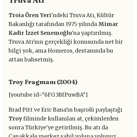
Troia Ören Yeri
'ndeki Truva Atı, Kültür
Bakanlığı tarafından 1975 yılında
Mimar
Kadir İzzet Senemoğlu
'na yaptırılmış.
Truva Atı'nın gerçekliği konusunda net bir
bilgi yok, ama Homeros, destanında bu
attan bahsetmiş.
Troy Fragmanı (2004)
[youtube id="6FG3BfPuwBA"]
Brad Pitt ve Eric Bana'ın başrolü paylaştığı
Troy
filminde kullanılan at, çekimlerden
sonra Türkiye'ye getirilmiş. Bu atı da
Çanakkale merkez sahil yoluna yolunuz