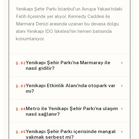
Yenikapı Şehir Parkı İstanbul'un Avrupa Yakası'ndaki
Fatih ilçesinde yer alıyor. Kennedy Caddesi ile
Marmara Denizi arasında uzanan bu devasa dolgu
alanı Yenikapı İDO İskelesi'nin hemen batısında
konumlanıyor.
+
Yenikapı Şehir Parkı'na Marmaray ile
Q.02
nasıl gidilir?
Marmaray ile parka gitmek için Yenikapı durağında
+
Yenikapı Etkinlik Alanı'nda otopark var
Q.03
mı?
inmeniz yeterli oluyor. İstasyondan çıktıktan sonra
sahil yönündeki tabelaları takip ederek yaklaşık on
dakikalık bir yürüyüşle etkinlik alanına giriş
Evet Yenikapı Etkinlik Alanı içerisinde araçlarını park
+
Metro ile Yenikapı Şehir Parkı'na ulaşım
Q.04
nasıl sağlanır?
yapabiliyorsunuz.
etmek isteyenler için oldukça geniş bir otopark
alanı bulunuyor. Yaklaşık kırk beş bin metrekarelik
bu alan normal günlerde yer bulma sorunu
Hacıosman, Havalimanı veya Kirazlı yönünden gelen
+
Yenikapı Şehir Parkı içerisinde mangal
Q.05
yakmak serbest mi?
yaşatmıyor ancak büyük etkinlik günlerinde sahil
metro hatlarını kullanarak Yenikapı aktarma