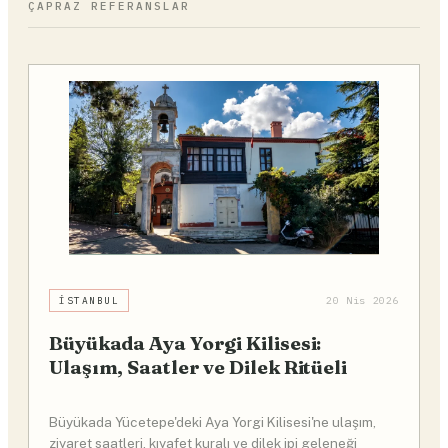
ÇAPRAZ REFERANSLAR
İSTANBUL
20 Nis 2026
Büyükada Aya Yorgi Kilisesi:
Ulaşım, Saatler ve Dilek Ritüeli
Büyükada Yücetepe'deki Aya Yorgi Kilisesi'ne ulaşım,
ziyaret saatleri, kıyafet kuralı ve dilek ipi geleneği