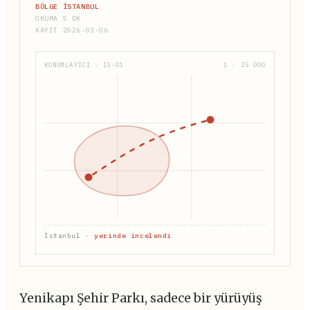
BÖLGE İSTANBUL
OKUMA 5 DK
KAYIT 2026-03-06
KONUMLAYICI · IS-01
1 : 25 000
İstanbul ·
yerinde incelendi
Yenikapı Şehir Parkı, sadece bir yürüyüş