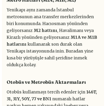
Yenikapı aynı zamanda İstanbul
metrosunun ana transfer merkezlerinden
biri konumunda. Hacıosman yönünden
geliyorsanız
M2 hattını
, Havalimanı veya
Kirazlı yönünden geliyorsanız
M1A ve M1B
hatlarını
kullanarak son durak olan
Yenikapı istasyonunda inin. Buradan yine
kısa bir yürüyüşle sahil şeridine inmek
oldukça kolay.
Otobüs ve Metrobüs Aktarmaları
Otobüs kullanmayı tercih edenler için
146T,
31, 31Y, 50Y, 77 ve BN1
numaralı hatlar
parkın hemen yakınındaki İnebey veya