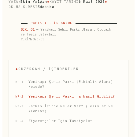
YAZAN
Ekin Yalgın
◆
KAYIT TARİHİ
6 Mart 2026
◆
OKUMA SÜRESİ
5dakika
PAFTA I · İSTANBUL
ŞEK. 01
— Yenikapı Şehir Parkı Ulaşım, Otopark
ve Tesis Detayları
ÇEKİM2026-03
◆
GÜZERGAH / İÇINDEKILER
Yenikapı Şehir Parkı (Etkinlik Alanı)
WP-1
Nerede?
Yenikapı Şehir Parkı'na Nasıl Gidilir?
WP-2
Parkın İçinde Neler Var? (Tesisler ve
WP-3
Alanlar)
Ziyaretçiler İçin Tavsiyeler
WP-4