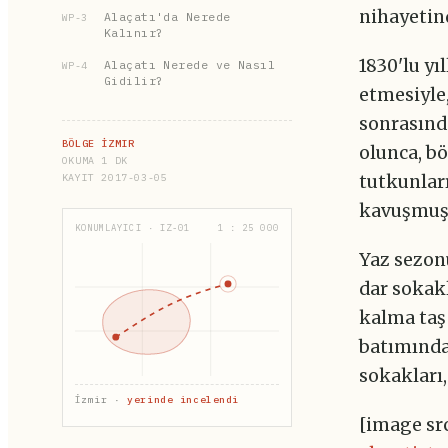
nihayetind
Alaçatı'da Nerede
WP-3
Kalınır?
1830'lu yı
Alaçatı Nerede ve Nasıl
WP-4
Gidilir?
etmesiyle
sonrasında
BÖLGE İZMIR
olunca, b
OKUMA 1 DK
KAYIT 2017-03-05
tutkunları
kavuşmuş
KONUMLAYICI · IZ-01
1 : 25 000
Yaz sezonu
dar sokakl
kalma taş
batımında 
sokakları,
İzmir ·
yerinde incelendi
[image sr