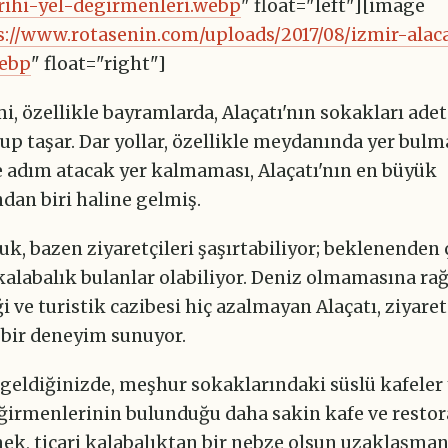
arihi-yel-degirmenleri.webp
" float="left"][image
s://www.rotasenin.com/uploads/2017/08/izmir-alac
webp
" float="right"]
, özellikle bayramlarda, Alaçatı'nın sokakları ade
lup taşar. Dar yollar, özellikle meydanında yer bul
e adım atacak yer kalmaması, Alaçatı'nın en büyük
dan biri haline gelmiş.
k, bazen ziyaretçileri şaşırtabiliyor; beklenenden
kalabalık bulanlar olabiliyor. Deniz olmamasına ra
i ve turistik cazibesi hiç azalmayan Alaçatı, ziyaret
 bir deneyim sunuyor.
 geldiğinizde, meşhur sokaklarındaki süslü kafeler 
eğirmenlerinin bulunduğu daha sakin kafe ve restor
ek, ticari kalabalıktan bir nebze olsun uzaklaşmanı