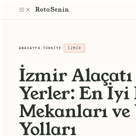
Rota
Senin
ANASAYFA
/
TÜRKIYE
/
İZMIR
İzmir Alaçatı
Yerler: En İyi
Mekanları ve
Yolları