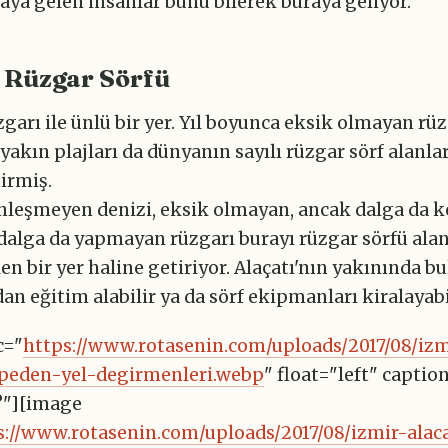
aya gelen insanlar bunu bilerek buraya geliyor.
ı Rüzgar Sörfü
zgarı ile ünlü bir yer. Yıl boyunca eksik olmayan rü
 yakın plajları da dünyanın sayılı rüzgar sörf alanla
irmiş.
inleşmeyen denizi, eksik olmayan, ancak dalga da
 dalga da yapmayan rüzgarı burayı rüzgar sörfü ala
len bir yer haline getiriyor. Alaçatı'nın yakınında b
an eğitim alabilir ya da sörf ekipmanları kiralayabi
c="
https://www.rotasenin.com/uploads/2017/08/izm
epeden-yel-degirmenleri.webp
" float="left" captio
?"][image
s://www.rotasenin.com/uploads/2017/08/izmir-alac