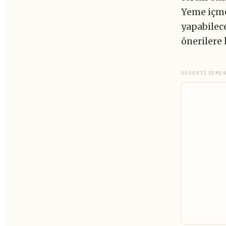
Yeme içme
yapabilec
önerilere 
ADVERTISEME