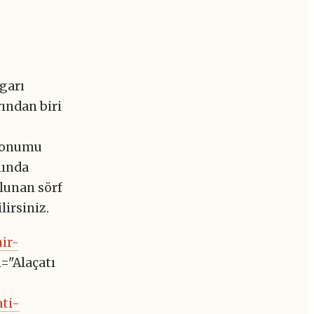
zgarı
rından biri
 konumu
nında
ulunan sörf
lirsiniz.
ir-
n="Alaçatı
ati-