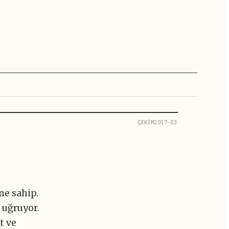
ÇEKİM2017-03
ne sahip.
a uğruyor.
t ve