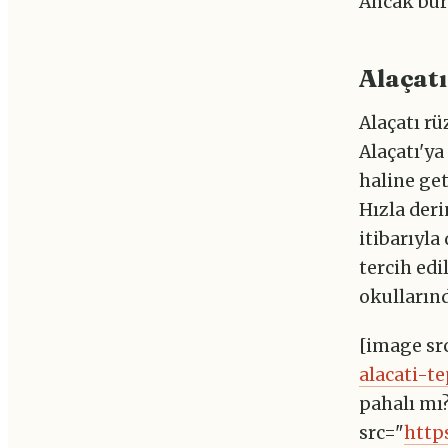
Ancak bur
Alaçat
Alaçatı rü
Alaçatı'ya
haline get
Hızla der
itibarıyla
tercih edi
okullarınd
[image sr
alacati-t
pahalı mı
src="
http