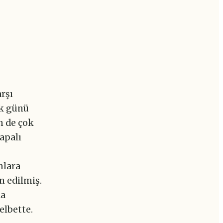
arşı
ok günü
n de çok
kapalı
nlara
yn edilmiş.
da
elbette.