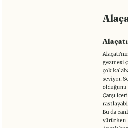
Alaça
Alaçatı
Alaçatı'nı
gezmesi ço
çok kalaba
seviyor. S
olduğunu g
Çarşı içer
rastlayabi
Bu da canl
yürürken k