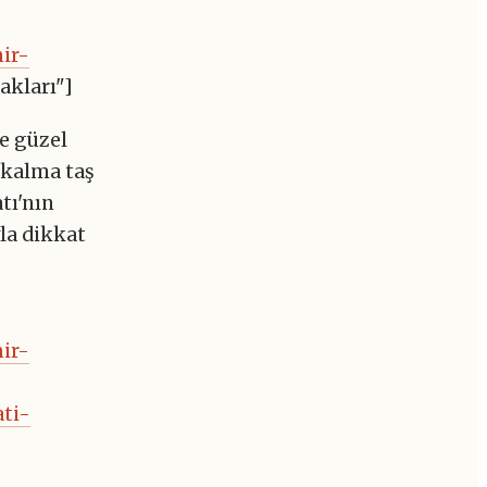
ir-
akları"]
ce güzel
 kalma taş
tı'nın
la dikkat
ir-
ati-