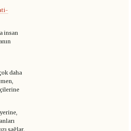
ati-
ta insan
manın
 çok daha
ğmen,
çilerine
yerine,
anları
zı sağlar.