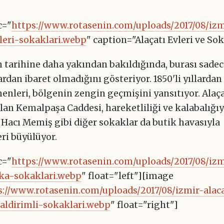
c="
https://www.rotasenin.com/uploads/2017/08/izm
vleri-sokaklari.webp
" caption="Alaçatı Evleri ve Sok
n tarihine daha yakından bakıldığında, burası sade
dan ibaret olmadığını gösteriyor. 1850'li yıllardan
enleri, bölgenin zengin geçmişini yansıtıyor. Alaça
lan Kemalpaşa Caddesi, hareketliliği ve kalabalığıy
 Hacı Memiş gibi diğer sokaklar da butik havasıyla
eri büyülüyor.
c="
https://www.rotasenin.com/uploads/2017/08/izm
rka-sokaklari.webp
" float="left"][image
s://www.rotasenin.com/uploads/2017/08/izmir-alac
aldirimli-sokaklari.webp
" float="right"]