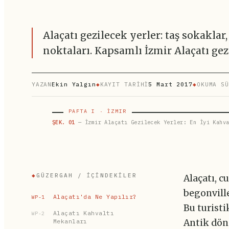
Alaçatı gezilecek yerler: taş sokaklar
noktaları. Kapsamlı İzmir Alaçatı gez
YAZAN
Ekin Yalgın
◆
KAYIT TARİHİ
5 Mart 2017
◆
OKUMA SÜ
PAFTA I · İZMIR
ŞEK. 01
— İzmir Alaçatı Gezilecek Yerler: En İyi Kahva
◆
GÜZERGAH / İÇINDEKILER
Alaçatı, c
begonville
Alaçatı'da Ne Yapılır?
WP-1
Bu turisti
Alaçatı Kahvaltı
WP-2
Mekanları
Antik döne