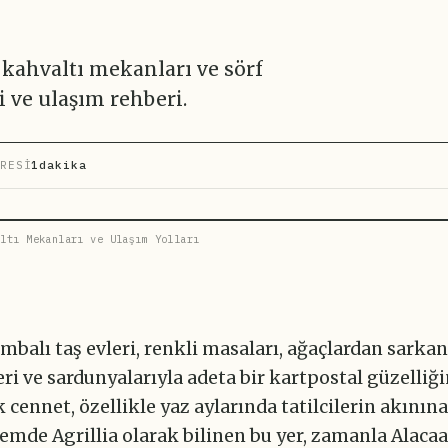
, kahvaltı mekanları ve sörf
i ve ulaşım rehberi.
RESİ
1dakika
ltı Mekanları ve Ulaşım Yolları
umbalı taş evleri, renkli masaları, ağaçlardan sarkan
ri ve sardunyalarıyla adeta bir kartpostal güzelliği
k cennet, özellikle yaz aylarında tatilcilerin akının
mde Agrillia olarak bilinen bu yer, zamanla Alacaa