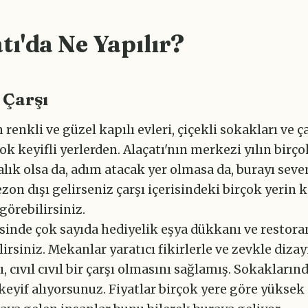
tı'da Ne Yapılır?
 Çarşı
n renkli ve güzel kapılı evleri, çiçekli sokakları ve ç
k keyifli yerlerden. Alaçatı'nın merkezi yılın birç
lık olsa da, adım atacak yer olmasa da, burayı seve
ezon dışı gelirseniz çarşı içerisindeki birçok yerin 
örebilirsiniz.
isinde çok sayıda hediyelik eşya dükkanı ve restora
lirsiniz. Mekanlar yaratıcı fikirlerle ve zevkle diza
ı, cıvıl cıvıl bir çarşı olmasını sağlamış. Sokakların
eyif alıyorsunuz. Fiyatlar birçok yere göre yüksek 