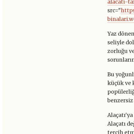
alacati-t
src="
http
binalari.
Yaz dönemi
seliyle do
zorluğu v
sorunların
Bu yoğunlu
küçük ve 
popülerliğ
benzersiz
Alaçatı'ya
Alaçatı d
tercih etm