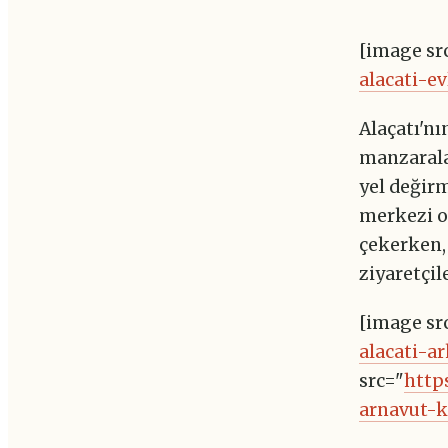
[image sr
alacati-e
Alaçatı'nı
manzaralar
yel değirm
merkezi o
çekerken,
ziyaretçil
[image sr
alacati-a
src="
http
arnavut-k