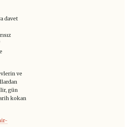
ya davet
rısız
f
e
vlerin ve
ıllardan
lir, gün
tarih kokan
ir-