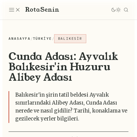
Rota
Senin
ANASAYFA
/
TÜRKIYE
/
BALIKESIR
Cunda Adası: Ayvalık
Balıkesir'in Huzuru
Alibey Adası
Balıkesir'in şirin tatil beldesi Ayvalık
sınırlarındaki Alibey Adası, Cunda Adası
nerede ve nasıl gidilir? Tarihi, konaklama ve
gezilecek yerler bilgileri.