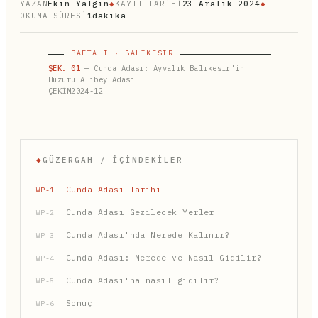
YAZAN
Ekin Yalgın
◆
KAYIT TARİHİ
23 Aralık 2024
◆
OKUMA SÜRESİ
1dakika
PAFTA I · BALIKESIR
ŞEK. 01
— Cunda Adası: Ayvalık Balıkesir'in
Huzuru Alibey Adası
ÇEKİM2024-12
◆
GÜZERGAH / İÇINDEKILER
Cunda Adası Tarihi
WP-1
Cunda Adası Gezilecek Yerler
WP-2
Cunda Adası'nda Nerede Kalınır?
WP-3
Cunda Adası: Nerede ve Nasıl Gidilir?
WP-4
Cunda Adası'na nasıl gidilir?
WP-5
Sonuç
WP-6