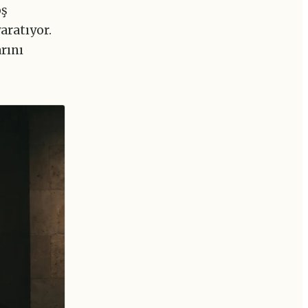
oş
aratıyor.
rını