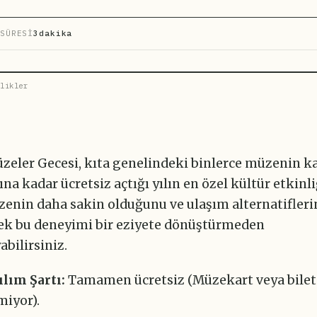
SÜRESİ
3dakika
likler
zeler Gecesi, kıta genelindeki binlerce müzenin ka
ına kadar ücretsiz açtığı yılın en özel kültür etkinli
enin daha sakin olduğunu ve ulaşım alternatifleri
rek bu deneyimi bir eziyete dönüştürmeden
bilirsiniz.
ılım Şartı:
Tamamen ücretsiz (Müzekart veya bilet
iyor).