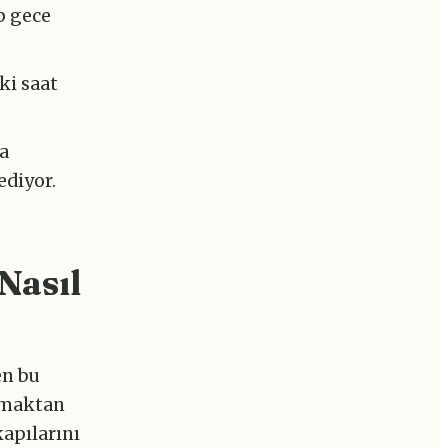
p gece
ki saat
ma
ediyor.
Nasıl
en bu
lmaktan
kapılarını