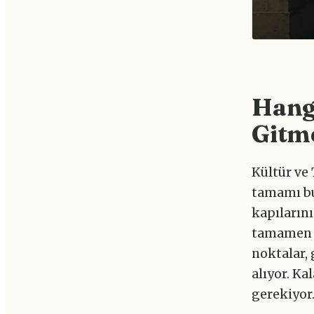
Hangi
Gitm
Kültür ve
tamamı bu
kapıların
tamamen k
noktalar, 
alıyor. K
gerekiyor