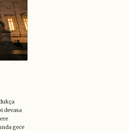
ldukça
i devasa
lere
rında gece