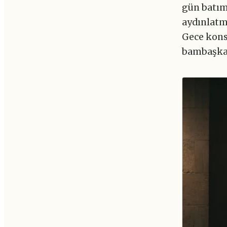
gün batımı
aydınlatma
Gece konse
bambaşka 