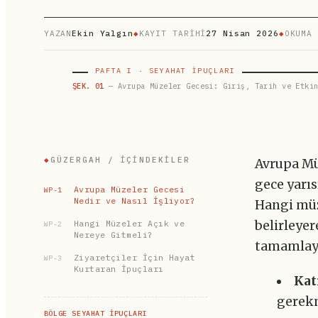
YAZAN
Ekin Yalgın
◆
KAYIT TARİHİ
27 Nisan 2026
◆
OKUMA 
PAFTA I · SEYAHAT İPUÇLARI
ŞEK. 01
— Avrupa Müzeler Gecesi: Giriş, Tarih ve Etkin
◆
GÜZERGAH / İÇINDEKILER
Avrupa Mü
gece yarıs
Avrupa Müzeler Gecesi
WP-1
Nedir ve Nasıl İşliyor?
Hangi müz
Hangi Müzeler Açık ve
belirleye
WP-2
Nereye Gitmeli?
tamamlaya
Ziyaretçiler İçin Hayat
WP-3
Kurtaran İpuçları
Kat
gerekm
BÖLGE SEYAHAT İPUÇLARI