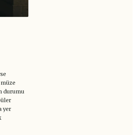
yse
0 müze
rin durumu
püler
a yer
k