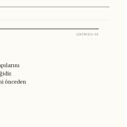
ÇEKİM2026-04
pılarını
ğidir.
ni önceden