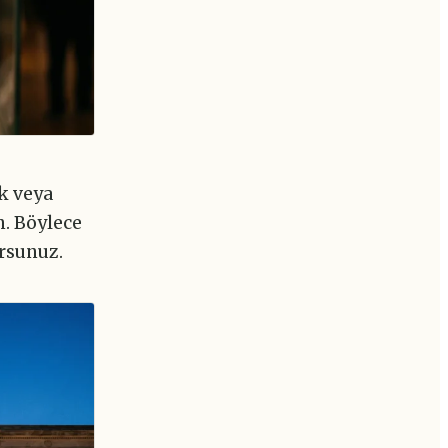
k veya
n. Böylece
ursunuz.