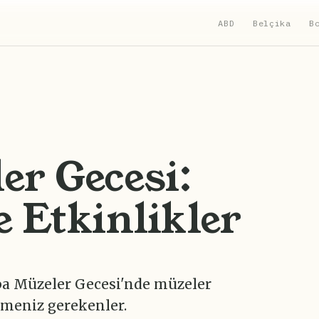
ABD
Belçika
B
er Gecesi:
e Etkinlikler
pa Müzeler Gecesi'nde müzeler
ilmeniz gerekenler.