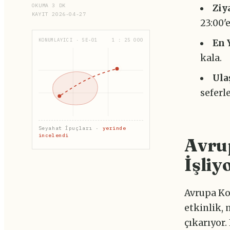
OKUMA 3 DK
Ziy
KAYIT 2026-04-27
23:00'
KONUMLAYICI · SE-01
1 : 25 000
En 
kala.
Ula
seferl
Seyahat İpuçları ·
yerinde
incelendi
Avrup
İşliy
Avrupa Ko
etkinlik,
çıkarıyor.