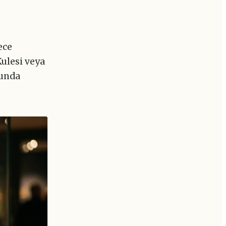
ece
ulesi veya
ğunda