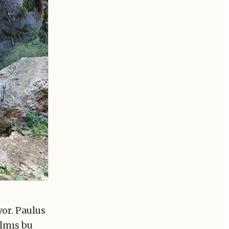
yor. Paulus
ılmış bu