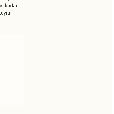
ye kadar
neyin.