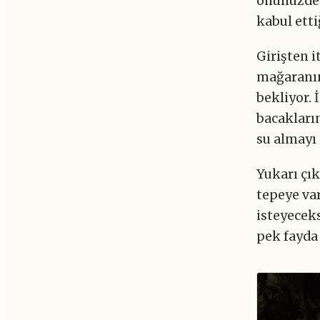
önünüzde 
kabul etti
Girişten 
mağaranın
bekliyor.
bacakların
su almayı
Yukarı çık
tepeye var
isteyeceks
pek fayda