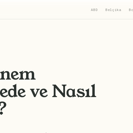
ABD
Belçika
B
nnem
de ve Nasıl
?