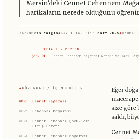
Mersin'deki Cennet Cehennem Mağaras
harikaların nerede olduğunu öğrenin 
YAZAN
Ekin Yalgın
◆
KAYIT TARİHİ
15 Mart 2025
◆
OKUMA S
PAFTA I · MERSIN
ŞEK. 01
— Cennet Cehennem Mağarası Nerede ve Nasıl Ziy
◆
GÜZERGAH / İÇINDEKILER
Eğer doğa
maceraper
Cennet Mağarası
WP-1
size göre 
Cehennem Mağarası
WP-2
saklı, büy
Cennet Cehennem Çökükleri
WP-3
Giriş Ücreti
Cennet Mağ
Cennet Cehennem Mağarası
WP-4