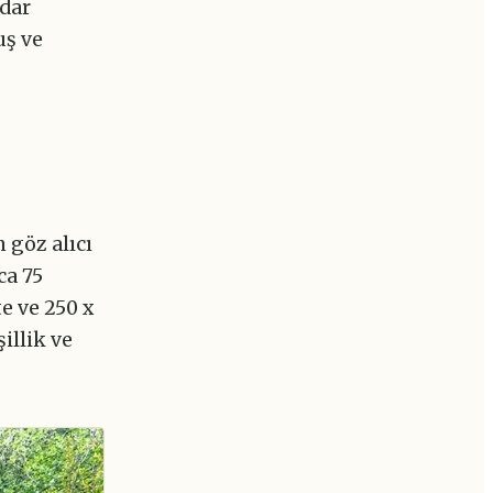
adar
uş ve
 göz alıcı
ca 75
e ve 250 x
illik ve