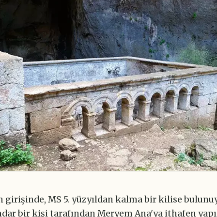
girişinde, MS 5. yüzyıldan kalma bir kilise bulunu
ndar bir kişi tarafından Meryem Ana'ya ithafen yap