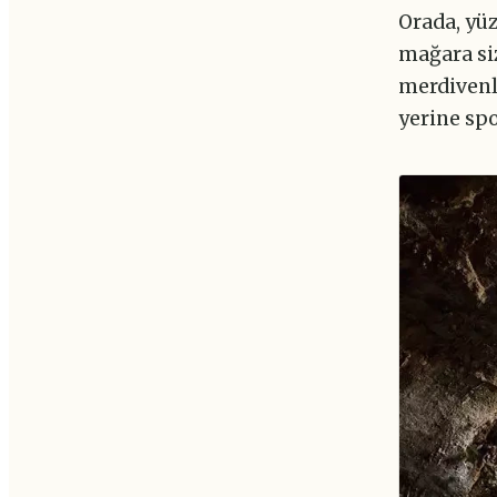
Orada, yüz
mağara siz
merdivenl
yerine spo