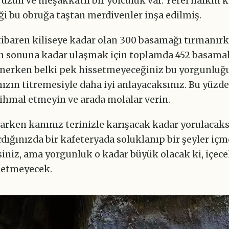
uzun ve meşakkatli bir yolculuk var. Yerel halkın k
ği bu obruğa taştan merdivenler inşa edilmiş.
itibaren kiliseye kadar olan 300 basamağı tırmanırk
 sonuna kadar ulaşmak için toplamda 452 basamak
 İnerken belki pek hissetmeyeceğiniz bu yorgunluğ
ızın titremesiyle daha iyi anlayacaksınız. Bu yüzd
 ihmal etmeyin ve arada molalar verin.
arken kanınız terinizle karışacak kadar yorulacaks
dığınızda bir kafeteryada soluklanıp bir şeyler iç
iniz, ama yorgunluk o kadar büyük olacak ki, içece
 etmeyecek.