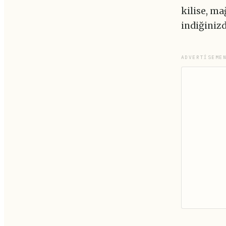
kilise, m
indiğiniz
ADVERTISEME