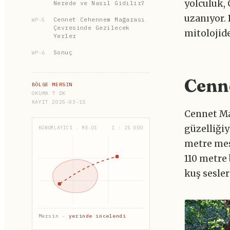
yolculuk,
Nerede ve Nasıl Gidilir?
uzanıyor. 
Cennet Cehennem Mağarası
WP-5
Çevresinde Gezilecek
mitolojide
Yerler
Sonuç
WP-6
Cenn
BÖLGE MERSIN
OKUMA 7 DK
KAYIT 2025-03-15
Cennet Mağ
güzelliği
KONUMLAYICI · ME-01
1 : 25 000
metre mes
110 metre 
kuş sesler
Mersin ·
yerinde incelendi