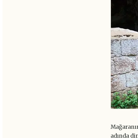
Mağaranın 
adında di