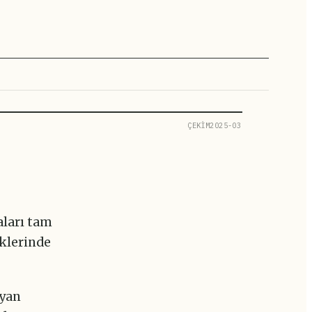
ÇEKİM2025-03
ları tam
iklerinde
ayan