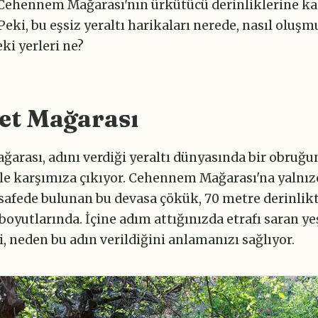
 Cehennem Mağarası'nın ürkütücü derinliklerine k
Peki, bu eşsiz yeraltı harikaları nerede, nasıl oluşm
ki yerleri ne?
et Mağarası
arası, adını verdiği yeraltı dünyasında bir obruğun
yle karşımıza çıkıyor. Cehennem Mağarası'na yalnız
afede bulunan bu devasa çökük, 70 metre derinlikt
boyutlarında. İçine adım attığınızda etrafı saran yeş
i, neden bu adın verildiğini anlamanızı sağlıyor.