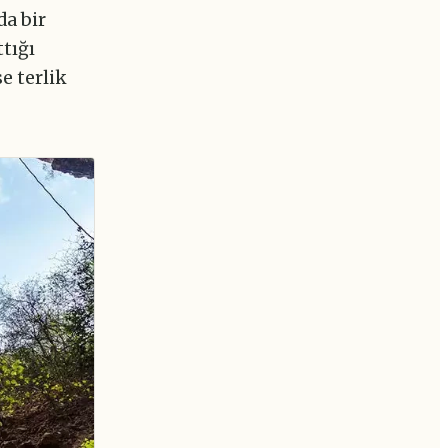
da bir
tığı
e terlik