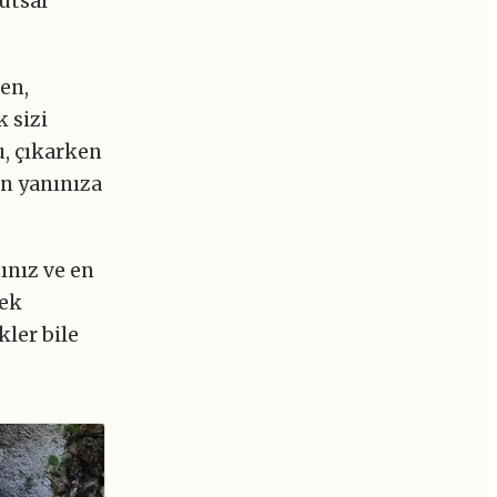
utsal
en,
 sizi
u, çıkarken
en yanınıza
ınız ve en
mek
kler bile