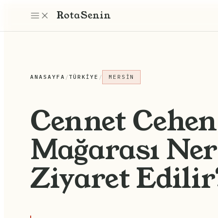
Rota
Senin
ANASAYFA
/
TÜRKIYE
/
MERSIN
Cennet Cehe
Mağarası Nere
Ziyaret Edilir