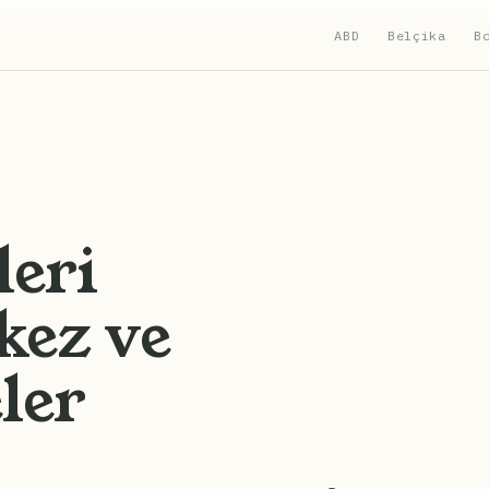
ABD
Belçika
B
leri
kez ve
ler