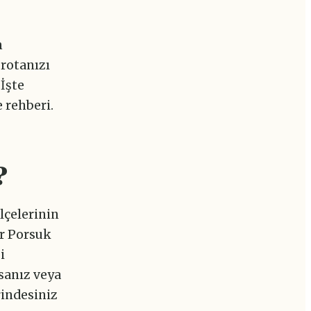
n
rotanızı
İşte
e rehberi.
?
lçelerinin
r Porsuk
i
nsanız veya
rindesiniz