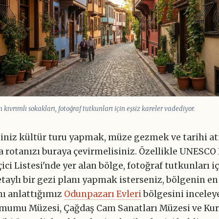
kıvrımlı sokakları, fotoğraf tutkunları için eşsiz kareler vadediyor.
tiniz kültür turu yapmak, müze gezmek ve tarihi a
 rotanızı buraya çevirmelisiniz. Özellikle UNESCO
ici Listesi'nde yer alan bölge, fotoğraf tutkunları i
taylı bir gezi planı yapmak isterseniz, bölgenin en
nı anlattığımız
Odunpazarı Evleri
bölgesini inceleye
lmumu Müzesi, Çağdaş Cam Sanatları Müzesi ve Ku