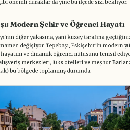
gibi önemli duraklar da yine bu ilçede sizi bekliyor.
şı: Modern Şehir ve Öğrenci Hayatı
ı'nın diğer yakasına, yani kuzey tarafına geçtiğini
amamen değişiyor. Tepebaşı, Eskişehir'in modern y
 hayatını ve dinamik öğrenci nüfusunu temsil ediyo
lışveriş merkezleri, lüks otelleri ve meşhur Barlar
kak) bu bölgede toplanmış durumda.