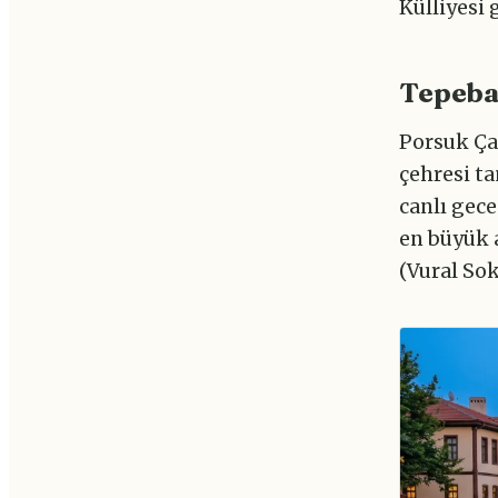
Külliyesi 
Tepeba
Porsuk Çay
çehresi t
canlı gece
en büyük a
(Vural So