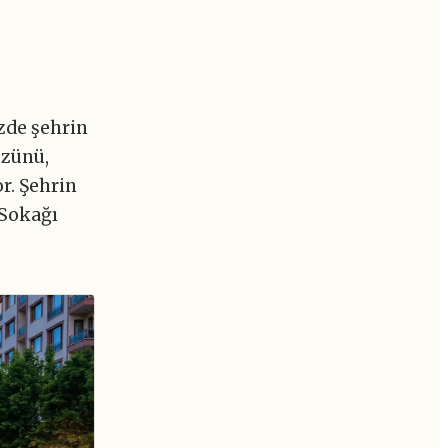
zde şehrin
üzünü,
r. Şehrin
 Sokağı