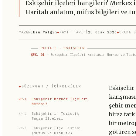
Eskişehir ilçeleri hangileri? Merkez
Haritalı anlatım, nüfus bilgileri ve tu
YAZAN
Ekin Yalgın
◆
KAYIT TARİHİ
28 Ocak 2026
◆
OKUMA S
PAFTA I · ESKIŞEHIR
ŞEK. 01
— Eskişehir İlçeleri Haritası: Merkez ve Turis
◆
GÜZERGAH / İÇINDEKILER
Eskişehir
karışması
Eskişehir Merkez İlçeleri
WP-1
Neresi?
şehir me
Eskişehir'in Turistik
biraz fark
WP-2
Taşra İlçeleri
bir metrop
Eskişehir İlçe Listesi
WP-3
götüren s
(Nüfus ve Uzaklık)