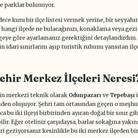
e parklar bulunuyor.
dece kuru bir ilçe listesi vermek yerine, bir seyyahı
hangi ilçede ne bulacağınızı, konaklama veya gezi 
geye göre ayarlamanız gerektiğini detaylandırdım. 
in idari sınırlarını aşıp turistik ruhunu yansıtan ilç
ehir Merkez İlçeleri Neresi
'in merkezi teknik olarak
Odunpazarı
ve
Tepebaşı
i
nden oluşuyor. Şehri tam ortasından geçen o meşhu
ca bu iki ilçeyi birbirinden ayıran doğal bir sınır gib
lir. Eğer oteliniz çarşıdaysa, barlar sokağına yakı
eri geziyorsanız kesinlikle bu iki merkez ilçeden bi