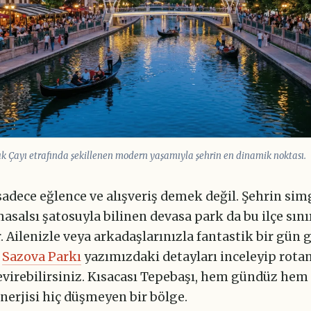
uk Çayı etrafında şekillenen modern yaşamıyla şehrin en dinamik noktası.
adece eğlence ve alışveriş demek değil. Şehrin sim
asalsı şatosuyla bilinen devasa park da bu ilçe sını
 Ailenizle veya arkadaşlarınızla fantastik bir gün
z
Sazova Parkı
yazımızdaki detayları inceleyip rotan
evirebilirsiniz. Kısacası Tepebaşı, hem gündüz hem
nerjisi hiç düşmeyen bir bölge.