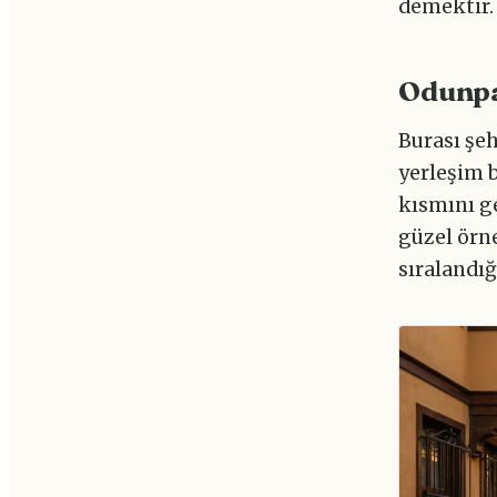
demektir.
Odunpa
Burası şeh
yerleşim b
kısmını ge
güzel örn
sıralandığ