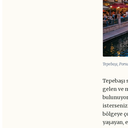
Tepebaşı, Pors
Tepebaşı s
gelen ve m
bulunuyor.
isterseni
bölgeye ç
yaşayan, e