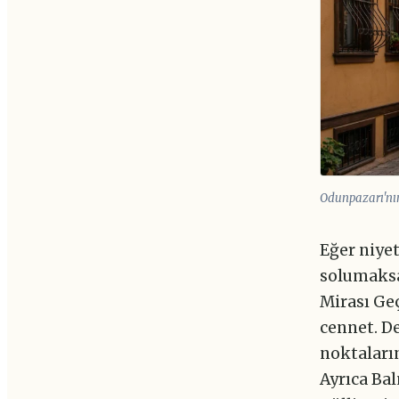
Odunpazarı'nın 
Eğer niye
solumaksa
Mirası Geç
cennet. De
noktaları
Ayrıca Ba