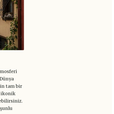
tmosferi
 Dünya
çin tam bir
 ikonik
bilirsiniz.
rşunlu