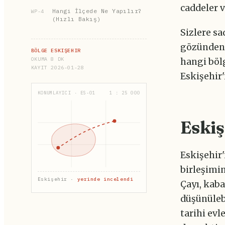
caddeler v
Hangi İlçede Ne Yapılır?
WP-4
(Hızlı Bakış)
Sizlere sa
gözünden 
BÖLGE ESKIŞEHIR
OKUMA 8 DK
hangi böl
KAYIT 2026-01-28
Eskişehir'
KONUMLAYICI · ES-01
1 : 25 000
Eskiş
Eskişehir
birleşimi
Eskişehir ·
yerinde incelendi
Çayı, kaba
düşünülebi
tarihi evl