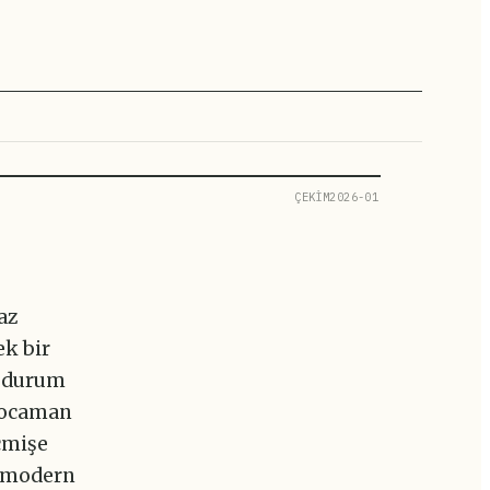
ÇEKİM2026-01
az
ek bir
e durum
 kocaman
eçmişe
n modern