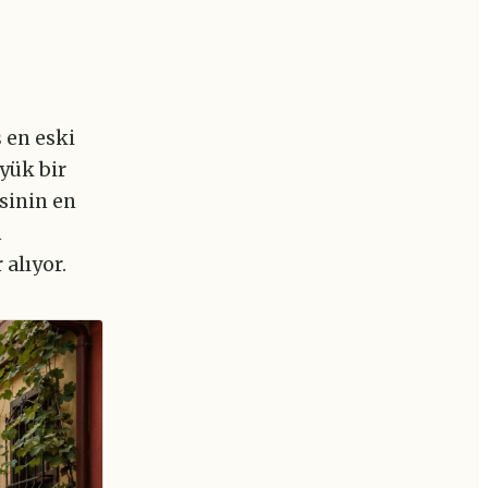
 en eski
üyük bir
sinin en
n
 alıyor.