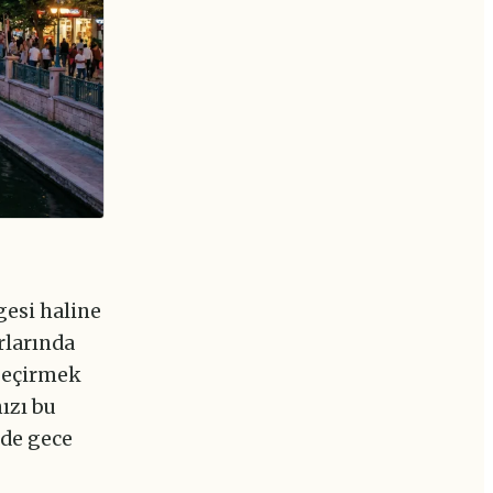
gesi haline
rlarında
 geçirmek
ızı bu
 de gece