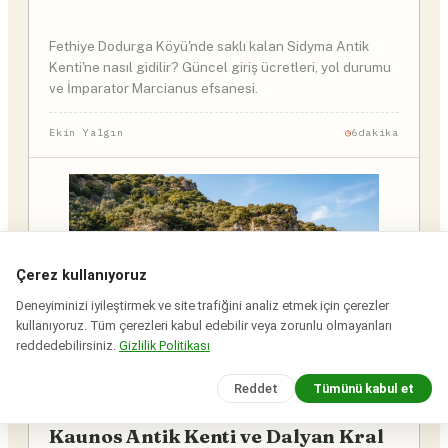
Fethiye Dodurga Köyü'nde saklı kalan Sidyma Antik
Kenti'ne nasıl gidilir? Güncel giriş ücretleri, yol durumu
ve İmparator Marcianus efsanesi.
Ekin Yalgın
6dakika
Çerez kullanıyoruz
Deneyiminizi iyileştirmek ve site trafiğini analiz etmek için çerezler
kullanıyoruz. Tüm çerezleri kabul edebilir veya zorunlu olmayanları
reddedebilirsiniz.
Gizlilik Politikası
Reddet
Tümünü kabul et
MUĞLA
20 Şub 2026
Kaunos Antik Kenti ve Dalyan Kral