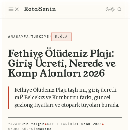
Rota
Senin
ANASAYFA
/
TÜRKIYE
/
MUĞLA
Fethiye Ölüdeniz Plajı:
Giriş Ücreti, Nerede ve
Kamp Alanları 2026
Fethiye Ölüdeniz Plajı taşlı mı, giriş ücretli
mi? Belcekız ve Kumburnu farkı, güncel
şezlong fiyatları ve otopark tüyoları burada.
YAZAN
Ekin Yalgın
◆
KAYIT TARİHİ
31 Ocak 2026
◆
OKUMA SÜRESİ
8dakika