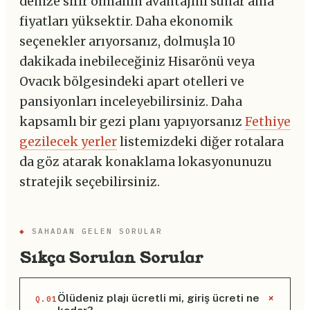
denize sıfır olmanın avantajını sunar ama
fiyatları yüksektir. Daha ekonomik
seçenekler arıyorsanız, dolmuşla 10
dakikada inebileceğiniz Hisarönü veya
Ovacık bölgesindeki apart otelleri ve
pansiyonları inceleyebilirsiniz. Daha
kapsamlı bir gezi planı yapıyorsanız
Fethiye
gezilecek yerler
listemizdeki diğer rotalara
da göz atarak konaklama lokasyonunuzu
stratejik seçebilirsiniz.
◆
SAHADAN GELEN SORULAR
Sıkça Sorulan Sorular
+
Ölüdeniz plajı ücretli mi, giriş ücreti ne
Q.01
kadar?