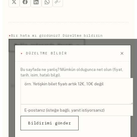
ödemeniz gerekebilir, bu yüzden yanınızda bozuk
para bulundurmanızda fayda var.
✦
Bir hata mı gördünüz? Düzeltme bildirin
Muğla rotasında devamı →
×
✦
DÜZELTME BILDIR
Bu sayfada ne yanlış? Mümkün olduğunca net olun (fiyat,
tarih, isim, hatalı bilgi).
REKLAM
Bildirimi gönder