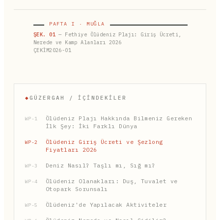
PAFTA I · MUĞLA
ŞEK. 01
— Fethiye Ölüdeniz Plajı: Giriş Ücreti,
Nerede ve Kamp Alanları 2026
ÇEKİM2026-01
◆
GÜZERGAH / İÇINDEKILER
Ölüdeniz Plajı Hakkında Bilmeniz Gereken
WP-1
İlk Şey: İki Farklı Dünya
Ölüdeniz Giriş Ücreti ve Şezlong
WP-2
Fiyatları 2026
Deniz Nasıl? Taşlı mı, Sığ mı?
WP-3
Ölüdeniz Olanakları: Duş, Tuvalet ve
WP-4
Otopark Sorunsalı
Ölüdeniz'de Yapılacak Aktiviteler
WP-5