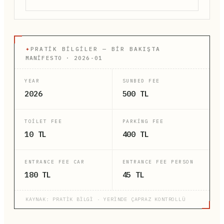
✦
PRATIK BILGILER — BIR BAKIŞTA
MANİFESTO · 2026-01
YEAR
SUNBED FEE
2026
500 TL
TOILET FEE
PARKING FEE
10 TL
400 TL
ENTRANCE FEE CAR
ENTRANCE FEE PERSON
180 TL
45 TL
KAYNAK: PRATİK BİLGİ · YERİNDE ÇAPRAZ KONTROLLÜ