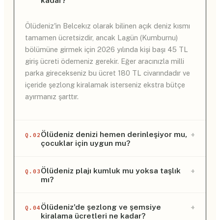
Ölüdeniz'in Belcekız olarak bilinen açık deniz kısmı
tamamen ücretsizdir, ancak Lagün (Kumburnu)
bölümüne girmek için 2026 yılında kişi başı 45 TL
giriş ücreti ödemeniz gerekir. Eğer aracınızla milli
parka girecekseniz bu ücret 180 TL civarındadır ve
içeride şezlong kiralamak isterseniz ekstra bütçe
ayırmanız şarttır.
+
Ölüdeniz denizi hemen derinleşiyor mu,
Q.02
çocuklar için uygun mu?
Bu durum plajın hangi tarafında olduğunuza göre
+
Ölüdeniz plajı kumluk mu yoksa taşlık
Q.03
mı?
tamamen değişiyor; Belcekız tarafı (ücretsiz kısım)
adım atar atmaz derinleşen ve dalgalı bir yapıya
sahipken, Kumburnu (ücretli kısım) yüzlerce metre
Ölüdeniz'in hem halk plajı hem de lagün kısmı ne
+
Ölüdeniz'de şezlong ve şemsiye
Q.04
kiralama ücretleri ne kadar?
gitseniz bile belinizi geçmeyen sığ ve durgun bir
yazık ki ince kumdan değil, ağırlıklı olarak çakıl ve