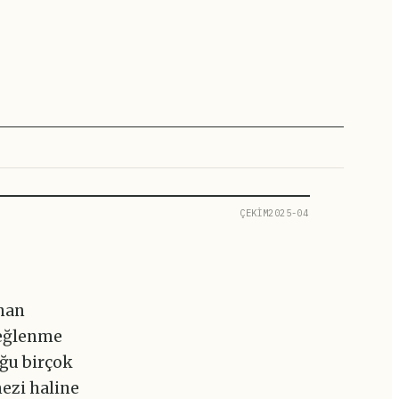
ÇEKİM2025-04
unan
 eğlenme
uğu birçok
mezi haline