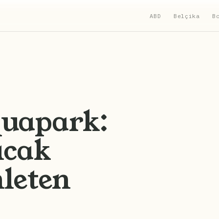
ABD
Belçika
B
quapark:
ıcak
leten