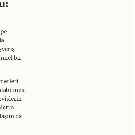
u:
epe
da
ışveriş
mmel bir
metleri
ulabilmesi
rvislerin
 Metro
ulaşım da