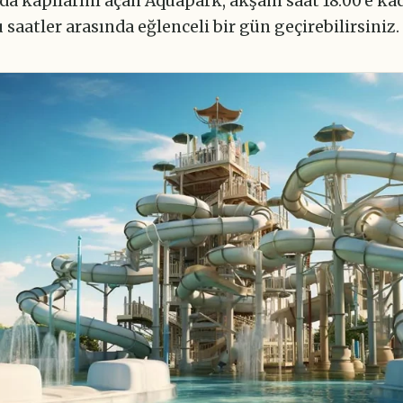
'da kapılarını açan Aquapark, akşam saat 18:00'e k
u saatler arasında eğlenceli bir gün geçirebilirsiniz.