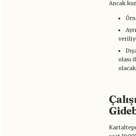
Ancak kur
Örn
Ayr
veriliy
Dış
olası 
olacak
Çalış
Gideb
Kartaltepe