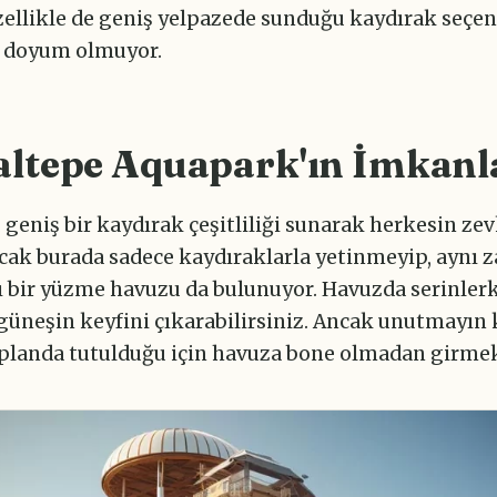
zellikle de geniş yelpazede sunduğu kaydırak seçene
 doyum olmuyor.
altepe Aquapark'ın İmkanl
geniş bir kaydırak çeşitliliği sunarak herkesin ze
ncak burada sadece kaydıraklarla yetinmeyip, aynı
cı bir yüzme havuzu da bulunuyor. Havuzda serinler
üneşin keyfini çıkarabilirsiniz. Ancak unutmayın 
 planda tutulduğu için havuza bone olmadan girme