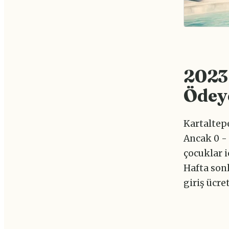
2023 
Ödey
Kartaltepe 
Ancak 0 - 
çocuklar iç
Hafta sonl
giriş ücre