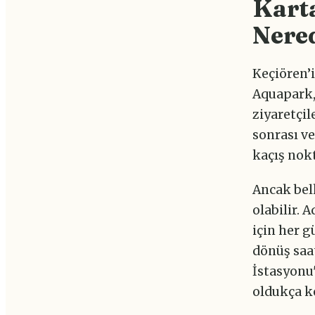
Kart
Nered
Keçiören’
Aquapark,
ziyaretçile
sonrası v
kaçış nokt
Ancak belk
olabilir. 
için her g
dönüş saat
İstasyonu'
oldukça ko