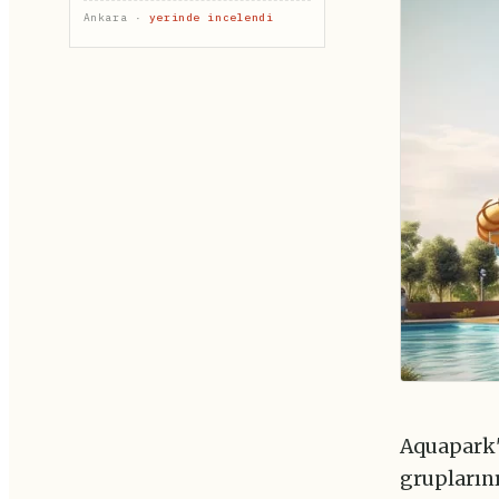
Ankara ·
yerinde incelendi
Aquapark'a
grupların