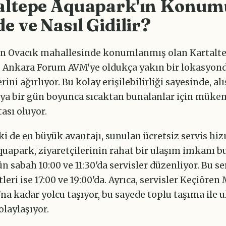
altepe Aquapark'ın Konum
e ve Nasıl Gidilir?
in Ovacık mahallesinde konumlanmış olan Kartalt
 Ankara Forum AVM'ye oldukça yakın bir lokasyon
rini ağırlıyor. Bu kolay erişilebilirliği sayesinde, al
eya bir gün boyunca sıcaktan bunalanlar için müke
ası oluyor.
i de en büyük avantajı, sunulan ücretsiz servis hiz
Aquapark, ziyaretçilerinin rahat bir ulaşım imkanı b
ün sabah 10:00 ve 11:30'da servisler düzenliyor. Bu se
leri ise 17:00 ve 19:00'da. Ayrıca, servisler Keçiören
na kadar yolcu taşıyor, bu sayede toplu taşıma ile 
laylaşıyor.