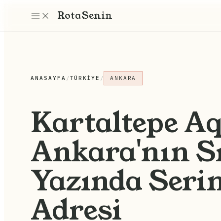
Rota
Senin
ANASAYFA
/
TÜRKIYE
/
ANKARA
Kartaltepe A
Ankara'nın S
Yazında Serin
Adresi