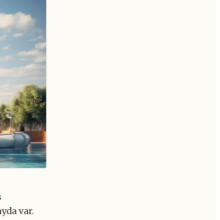
ş
yda var.