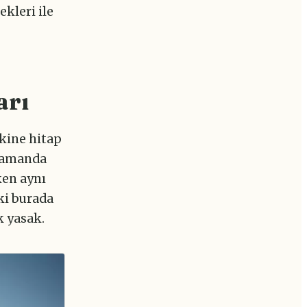
kleri ile
arı
vkine hitap
 zamanda
ken aynı
ki burada
k yasak.