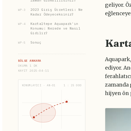
Zaman Gidebilirsiniz?
geliyor. Ö
2023 Giriş Ücretleri: Ne
WP-3
eğlenceye
Kadar Ödeyeceksiniz?
Kartaltepe Aquapark'ın
WP-4
Konumu: Nerede ve Nasıl
Gidilir?
Kart
Sonuç
WP-5
Aquapark, 
BÖLGE ANKARA
OKUMA 1 DK
ediyor. A
KAYIT 2025-04-11
ferahlatı
zamanda g
KONUMLAYICI · AN-01
1 : 25 000
hijyen ön