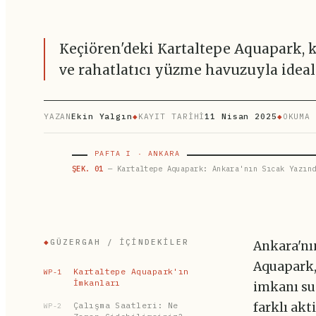
Keçiören'deki Kartaltepe Aquapark, k
ve rahatlatıcı yüzme havuzuyla ideal
YAZAN
Ekin Yalgın
◆
KAYIT TARİHİ
11 Nisan 2025
◆
OKUMA 
PAFTA I · ANKARA
ŞEK. 01
— Kartaltepe Aquapark: Ankara'nın Sıcak Yazınd
◆
GÜZERGAH / İÇINDEKILER
Ankara'nı
Aquapark,
Kartaltepe Aquapark'ın
WP-1
İmkanları
imkanı sun
Çalışma Saatleri: Ne
farklı akt
WP-2