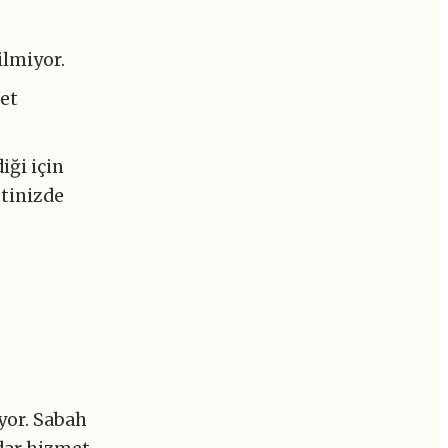
ilmiyor.
met
iği için
etinizde
yor. Sabah