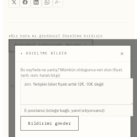
boyunca kullanmak üzere ücretsiz olarak tekerlekli
sandalye bile temin edebiliyorsunuz.
✦
Bir hata mı gördünüz? Düzeltme bildirin
İstanbul rotasında devamı →
×
✦
DÜZELTME BILDIR
Bu sayfada ne yanlış? Mümkün olduğunca net olun (fiyat,
tarih, isim, hatalı bilgi).
REKLAM
Bildirimi gönder