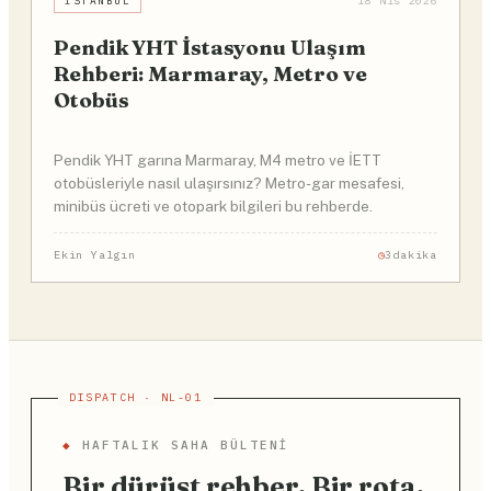
İSTANBUL
18 Nis 2026
Pendik YHT İstasyonu Ulaşım
Rehberi: Marmaray, Metro ve
Otobüs
Pendik YHT garına Marmaray, M4 metro ve İETT
otobüsleriyle nasıl ulaşırsınız? Metro-gar mesafesi,
minibüs ücreti ve otopark bilgileri bu rehberde.
Ekin Yalgın
3dakika
◆
HAFTALIK SAHA BÜLTENI
Bir dürüst rehber. Bir rota.