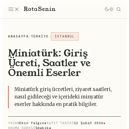
Rota
Senin
ANASAYFA
/
TÜRKIYE
/
İSTANBUL
Miniatürk: Giriş
Ücreti, Saatler ve
Önemli Eserler
Miniatürk giriş ücretleri, ziyaret saatleri,
nasıl gidileceği ve içerideki minyatür
eserler hakkında en pratik bilgiler.
YAZAN
Ekin Yalgın
◆
KAYIT TARİHİ
12 Şubat 2026
◆
OKUMA SÜRESİ
5dakika