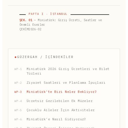
PAFTA I · İSTANBUL
ŞEK. 01
— Miniatürk: Giriş Ücreti, Saatler ve
Önemli Eserler
ÇEKİM2026-02
◆
GÜZERGAH / İÇINDEKILER
Miniatürk 2026 Giriş Ücretleri ve Bilet
WP-1
Türleri
Ziyaret Saatleri ve Planlama İpuçları
WP-2
Miniatürk'te Bizi Neler Bekliyor?
WP-3
Ücretsiz Gezilebilen Ek Müzeler
WP-4
Çocuklu Aileler İçin Aktiviteler
WP-5
Miniatürk'e Nasıl Gidiyoruz?
WP-6