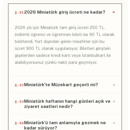
+
2026 Miniatürk giriş ücreti ne kadar?
Q.01
2026 yılı için Miniatürk tam giriş ücreti 250 TL,
indirimli öğrenci ve öğretmen bileti ise 90 TL olarak
belirlendi. Yurt dışından gelen misafirler için bu
ücret 900 TL olarak uygulanıyor. Biletleri girişteki
gişelerden sadece kredi kartı veya İstanbulkart ile
alabiliyorsunuz çünkü nakit para geçmiyor.
+
Miniatürk'te Müzekart geçerli mi?
Q.02
Hayır, Miniatürk girişlerinde Müzekart kesinlikle
+
Miniatürk haftanın hangi günleri açık ve
Q.03
ziyaret saatleri nedir?
geçmiyor. Burası Kültür ve Turizm Bakanlığı'na değil
İstanbul Büyükşehir Belediyesi'ne bağlı olduğu için
kendi özel biletleme sistemini kullanıyor. Bu yüzden
Miniatürk pazartesi günleri hariç haftanın her günü
+
Miniatürk'ü tam anlamıyla gezmek ne
Q.04
kadar sürüyor?
içeri girmek için gişeden tam veya indirimli bilet
sabah 10:00 ile akşam 18:00 saatleri arasında