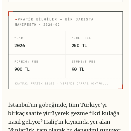
✦
PRATIK BILGILER — BIR BAKIŞTA
MANİFESTO · 2026-02
YEAR
ADULT FEE
2026
250 TL
FOREIGN FEE
STUDENT FEE
900 TL
90 TL
KAYNAK: PRATİK BİLGİ · YERİNDE ÇAPRAZ KONTROLLÜ
İstanbul'un göbeğinde, tüm Türkiye'yi
birkaç saatte yürüyerek gezme fikri kulağa
nasıl geliyor? Haliç'in kıyısında yer alan
Miniatürk, tam olarak bu deneyimi sunuyor.