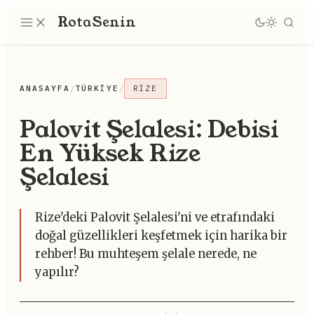
Rota
Senin
ANASAYFA
/
TÜRKIYE
/
RIZE
Palovit Şelalesi: Debisi
En Yüksek Rize
Şelalesi
Rize'deki Palovit Şelalesi'ni ve etrafındaki
doğal güzellikleri keşfetmek için harika bir
rehber! Bu muhteşem şelale nerede, ne
yapılır?