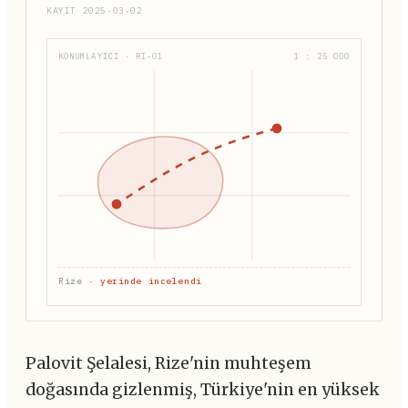
KAYIT 2025-03-02
KONUMLAYICI · RI-01
1 : 25 000
Rize ·
yerinde incelendi
Palovit Şelalesi, Rize'nin muhteşem
doğasında gizlenmiş, Türkiye'nin en yüksek