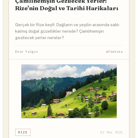
Çamlıhemşin Gezilecek Yerler:
Rize'nin Doğal ve Tarihi Harikaları
Gerçek bir Rize keşfi: Dağların ve yeşilin arasında saklı
kalmış doğal güzellikler nerede? Çamlıhemşin
gezilecek yerler nereler?
Ekin Yalgın
7dakika
RIZE
02 Mar 2025