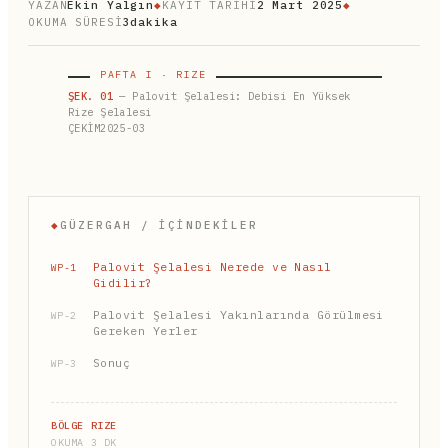
YAZAN
Ekin Yalgın
◆
KAYIT TARİHİ
2 Mart 2025
◆
OKUMA SÜRESİ
3dakika
PAFTA I · RIZE
ŞEK. 01
— Palovit Şelalesi: Debisi En Yüksek
Rize Şelalesi
ÇEKİM2025-03
◆
GÜZERGAH / İÇINDEKILER
Palovit Şelalesi Nerede ve Nasıl
WP-1
Gidilir?
Palovit Şelalesi Yakınlarında Görülmesi
WP-2
Gereken Yerler
Sonuç
WP-3
BÖLGE RIZE
OKUMA 3 DK