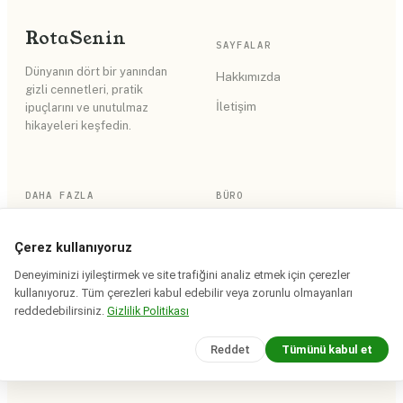
Rota
Senin
SAYFALAR
Dünyanın dört bir yanından
Hakkımızda
gizli cennetleri, pratik
İletişim
ipuçlarını ve unutulmaz
hikayeleri keşfedin.
DAHA FAZLA
BÜRO
RSS Akışı
Gizlilik Politikası
Çerez kullanıyoruz
Site Haritası
Kullanım Koşulları
Deneyiminizi iyileştirmek ve site trafiğini analiz etmek için çerezler
kullanıyoruz. Tüm çerezleri kabul edebilir veya zorunlu olmayanları
reddedebilirsiniz.
Gizlilik Politikası
© 2026 Rota Senin. Tüm hakları saklıdır.
Reddet
Tümünü kabul et
Saha notları iddia bazında tarihlenir · yerinde doğrulanır.
Design & build:
Devcrea Studio