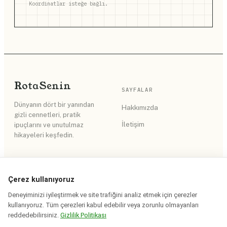
Koordinatlar isteğe bağlı.
Rota
Senin
SAYFALAR
Dünyanın dört bir yanından
Hakkımızda
gizli cennetleri, pratik
İletişim
ipuçlarını ve unutulmaz
hikayeleri keşfedin.
DAHA FAZLA
BÜRO
Çerez kullanıyoruz
RSS Akışı
Gizlilik Politikası
Deneyiminizi iyileştirmek ve site trafiğini analiz etmek için çerezler
kullanıyoruz. Tüm çerezleri kabul edebilir veya zorunlu olmayanları
Site Haritası
Kullanım Koşulları
reddedebilirsiniz.
Gizlilik Politikası