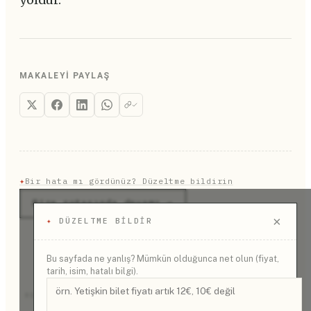
yoldur.
MAKALEYI PAYLAŞ
✦
Bir hata mı gördünüz? Düzeltme bildirin
Rize rotasında devamı →
×
✦
DÜZELTME BILDIR
Bu sayfada ne yanlış? Mümkün olduğunca net olun (fiyat,
tarih, isim, hatalı bilgi).
REKLAM