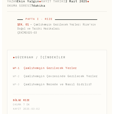
YAZAN
Ekin Yalgın
◆
KAYIT TARİHİ
2 Mart 2025
◆
OKUMA SÜRESİ
7dakika
PAFTA I · RIZE
ŞEK. 01
— Çamlıhemşin Gezilecek Yerler: Rize'nin
Doğal ve Tarihi Harikaları
ÇEKİM2025-03
◆
GÜZERGAH / İÇINDEKILER
Çamlıhemşin Gezilecek Yerler
WP-1
Çamlıhemşin Çevresinde Gezilecek Yerler
WP-2
Çamlıhemşin Nerede ve Nasıl Gidilir?
WP-3
BÖLGE RIZE
OKUMA 7 DK
KAYIT 2025-03-02