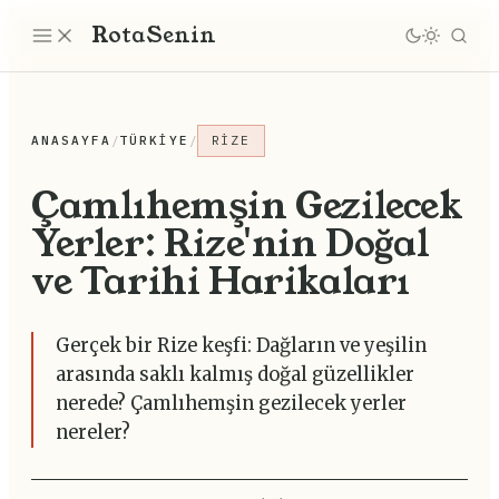
Rota
Senin
ANASAYFA
/
TÜRKIYE
/
RIZE
Çamlıhemşin Gezilecek
Yerler: Rize'nin Doğal
ve Tarihi Harikaları
Gerçek bir Rize keşfi: Dağların ve yeşilin
arasında saklı kalmış doğal güzellikler
nerede? Çamlıhemşin gezilecek yerler
nereler?