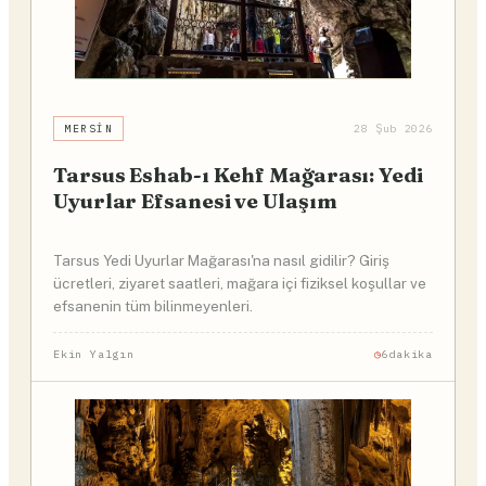
MERSIN
28 Şub 2026
Tarsus Eshab-ı Kehf Mağarası: Yedi
Uyurlar Efsanesi ve Ulaşım
Tarsus Yedi Uyurlar Mağarası'na nasıl gidilir? Giriş
ücretleri, ziyaret saatleri, mağara içi fiziksel koşullar ve
efsanenin tüm bilinmeyenleri.
Ekin Yalgın
6dakika