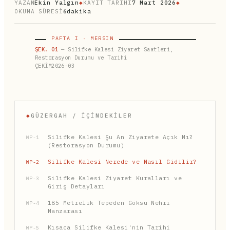
YAZAN
Ekin Yalgın
◆
KAYIT TARİHİ
7 Mart 2026
◆
OKUMA SÜRESİ
6dakika
PAFTA I · MERSIN
ŞEK. 01
— Silifke Kalesi Ziyaret Saatleri,
Restorasyon Durumu ve Tarihi
ÇEKİM2026-03
◆
GÜZERGAH / İÇINDEKILER
Silifke Kalesi Şu An Ziyarete Açık Mı?
WP-1
(Restorasyon Durumu)
Silifke Kalesi Nerede ve Nasıl Gidilir?
WP-2
Silifke Kalesi Ziyaret Kuralları ve
WP-3
Giriş Detayları
185 Metrelik Tepeden Göksu Nehri
WP-4
Manzarası
Kısaca Silifke Kalesi'nin Tarihi
WP-5