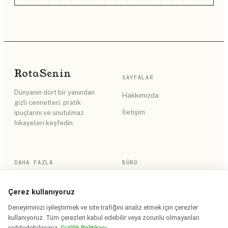
Rota
Senin
SAYFALAR
Dünyanın dört bir yanından
Hakkımızda
gizli cennetleri, pratik
İletişim
ipuçlarını ve unutulmaz
hikayeleri keşfedin.
DAHA FAZLA
BÜRO
RSS Akışı
Gizlilik Politikası
Çerez kullanıyoruz
Site Haritası
Kullanım Koşulları
Deneyiminizi iyileştirmek ve site trafiğini analiz etmek için çerezler
kullanıyoruz. Tüm çerezleri kabul edebilir veya zorunlu olmayanları
reddedebilirsiniz.
Gizlilik Politikası