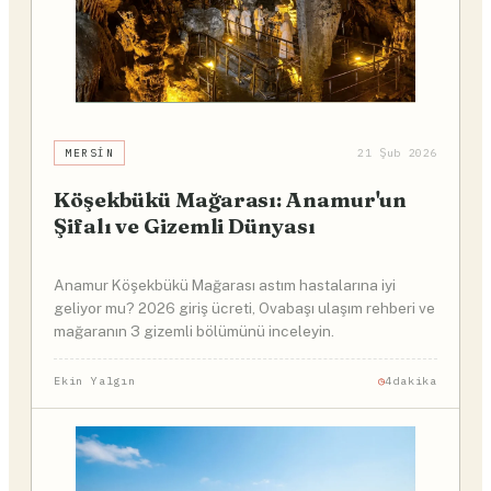
MERSIN
21 Şub 2026
Köşekbükü Mağarası: Anamur'un
Şifalı ve Gizemli Dünyası
Anamur Köşekbükü Mağarası astım hastalarına iyi
geliyor mu? 2026 giriş ücreti, Ovabaşı ulaşım rehberi ve
mağaranın 3 gizemli bölümünü inceleyin.
Ekin Yalgın
4dakika