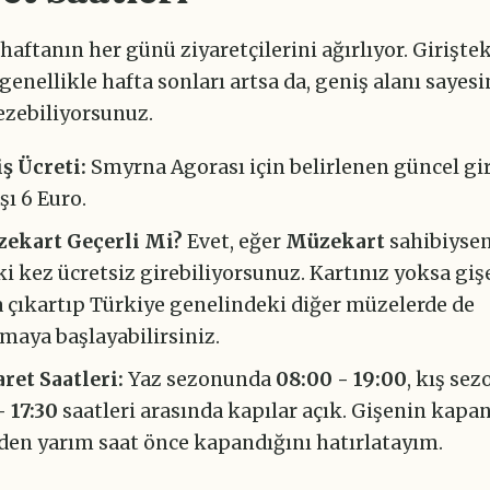
 haftanın her günü ziyaretçilerini ağırlıyor. Giriştek
enellikle hafta sonları artsa da, geniş alanı sayesi
ezebiliyorsunuz.
iş Ücreti:
Smyrna Agorası için belirlenen güncel gir
şı 6 Euro.
ekart Geçerli Mi?
Evet, eğer
Müzekart
sahibiysen
iki kez ücretsiz girebiliyorsunuz. Kartınız yoksa gi
 çıkartıp Türkiye genelindeki diğer müzelerde de
maya başlayabilirsiniz.
aret Saatleri:
Yaz sezonunda
08:00 - 19:00
, kış se
- 17:30
saatleri arasında kapılar açık. Gişenin kapan
den yarım saat önce kapandığını hatırlatayım.