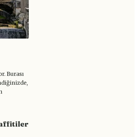
r. Burası
ndiğinizde,
n
ffitiler