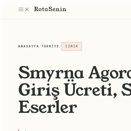
Rota
Senin
ANASAYFA
/
TÜRKIYE
/
İZMIR
Smyrna Agora
Giriş Ücreti, 
Eserler