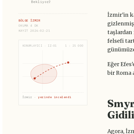
Bekliyor?
İzmir'in k
BÖLGE İZMIR
gizlenmiş
OKUMA 4 DK
KAYIT 2026-02-21
taşlardan 
felsefi ta
KONUMLAYICI · IZ-01
1 : 25 000
günümüze 
Eğer Efes
bir Roma a
İzmir ·
yerinde incelendi
Smyrn
Gidil
Agora, İz