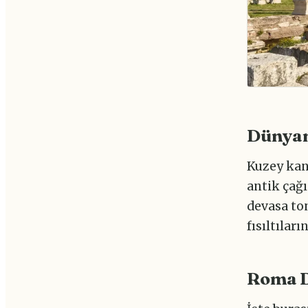
Dünyan
Kuzey kana
antik çağı
devasa to
fısıltılar
Roma D