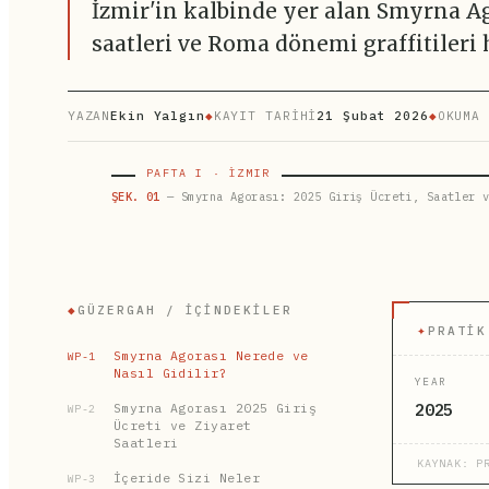
İzmir'in kalbinde yer alan Smyrna Ago
saatleri ve Roma dönemi graffitileri
YAZAN
Ekin Yalgın
◆
KAYIT TARİHİ
21 Şubat 2026
◆
OKUMA 
PAFTA I · İZMIR
ŞEK. 01
— Smyrna Agorası: 2025 Giriş Ücreti, Saatler v
◆
GÜZERGAH / İÇINDEKILER
✦
PRATIK
Smyrna Agorası Nerede ve
WP-1
Nasıl Gidilir?
YEAR
Smyrna Agorası 2025 Giriş
2025
WP-2
Ücreti ve Ziyaret
Saatleri
KAYNAK: P
İçeride Sizi Neler
WP-3