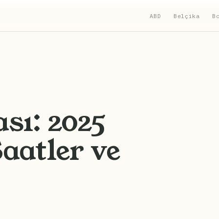
ABD
Belçika
B
sı: 2025
Saatler ve