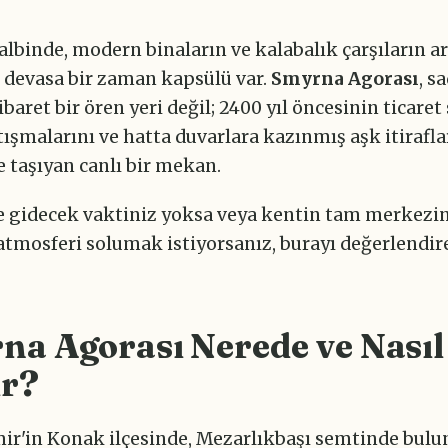
albinde, modern binaların ve kalabalık çarşıların a
 devasa bir zaman kapsülü var.
Smyrna Agorası
, s
ibaret bir ören yeri değil; 2400 yıl öncesinin ticaret 
rtışmalarını ve hatta duvarlara kazınmış aşk itirafla
taşıyan canlı bir mekan.
'e gidecek vaktiniz yoksa veya kentin tam merkezi
tmosferi solumak istiyorsanız, burayı değerlendire
a Agorası Nerede ve Nasıl
ir?
mir'in Konak ilçesinde, Mezarlıkbaşı semtinde bulu