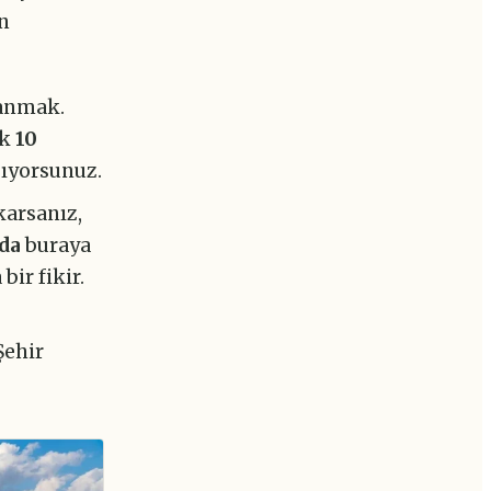
n
lanmak.
ık
10
şıyorsunuz.
karsanız,
da
buraya
bir fikir.
Şehir