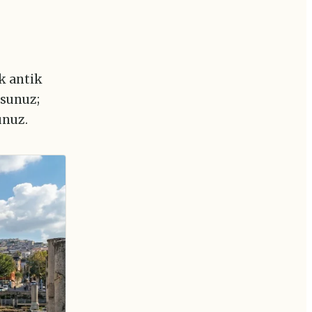
k antik
rsunuz;
unuz.