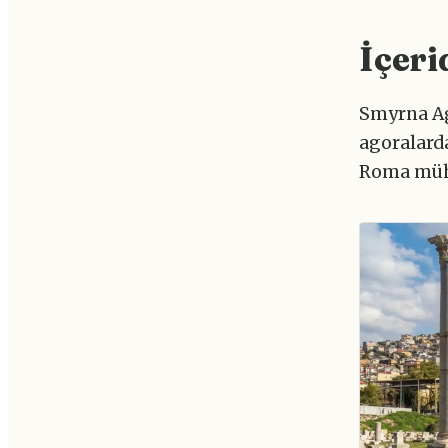
İçeri
Smyrna Ag
agoralarda
Roma mühe