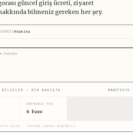
rası güncel giriş ücreti, ziyaret
 hakkında bilmeniz gereken her şey.
SÜRESİ
4dakika
e Eserler
 BILGILER — BIR BAKIŞTA
MANİFESTO 
ENTRANCE FEE
6 Euro
RATİK BİLGİ · YERİNDE ÇAPRAZ KONTROLLÜ