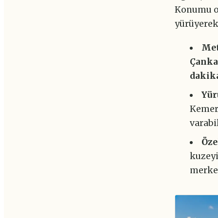
Konumu o 
yürüyerek
Met
Çanka
dakik
Yür
Kemera
varabil
Öze
kuzey
merkez