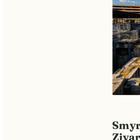
Smyrn
Ziyar