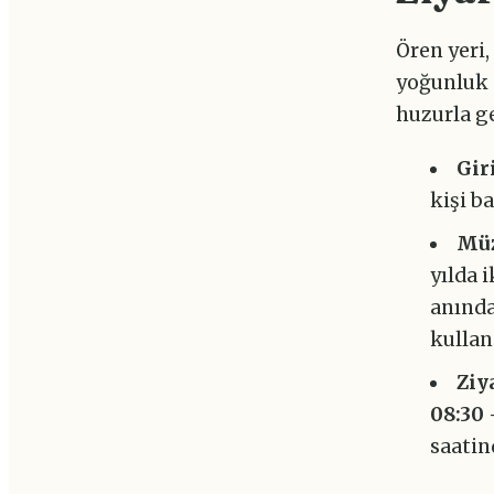
Ören yeri,
yoğunluk g
huzurla g
Gir
kişi ba
Müz
yılda 
anında
kullan
Ziy
08:30 
saatin