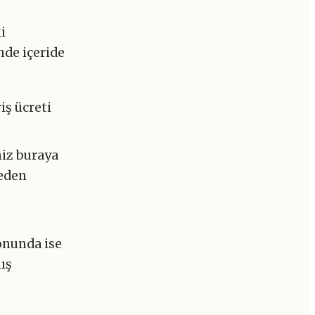
i
nde içeride
iş ücreti
iz buraya
şeden
zonunda ise
ış