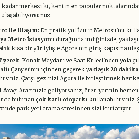
kadar merkezi ki, kentin en popüler noktalarında
 ulaşabiliyorsunuz.
ro ile Ulaşım:
En pratik yol İzmir Metrosu'nu kul
ya Metro İstasyonu
durağında indiğinizde, yaklaş
alık
kısa bir yürüyüşle Agora'nın giriş kapısına ula
üyerek:
Konak Meydanı ve Saat Kulesi'nden yola çı
ltı Çarşısı'nın içinden geçerek yaklaşık
20 dakika
irsiniz. Çarşı gezinizi Agora ile birleştirmek harika 
l Araç:
Aracınızla geliyorsanız, ören yerinin hemen
inde bulunan
çok katlı otoparkı
kullanabilirsiniz. 
inde park yeri arama stresinden sizi kurtarıyor.