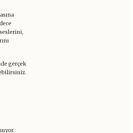
rasına
adece
seslerini,
rını
nde gerçek
bilirsiniz.
nuyor.