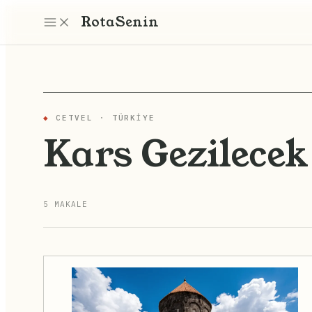
Rota
Senin
◆
CETVEL · TÜRKIYE
Kars Gezilecek
5 MAKALE