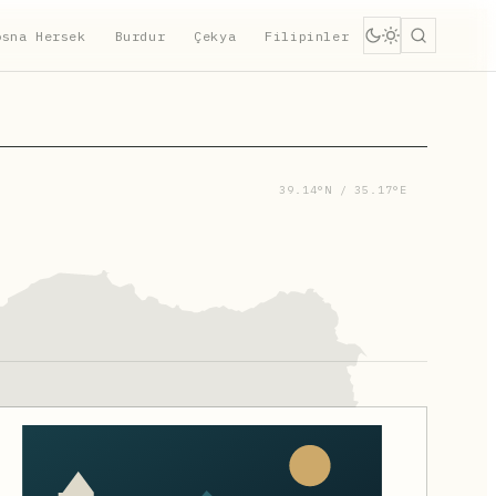
osna Hersek
Burdur
Çekya
Filipinler
39.14°N / 35.17°E