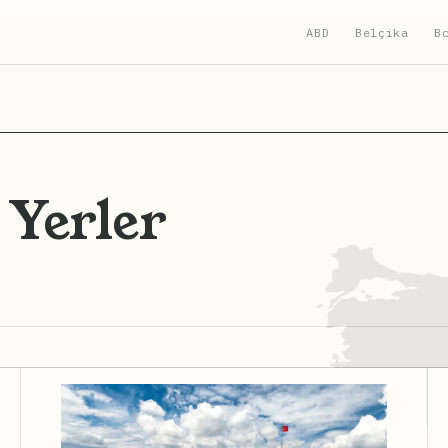
ABD
Belçika
B
 Yerler