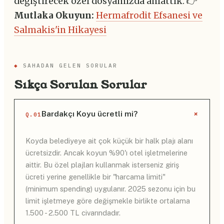
değiştirecek özel dosyamızda anlattık. 👉
Mutlaka Okuyun:
Hermafrodit Efsanesi ve
Salmakis'in Hikayesi
◆
SAHADAN GELEN SORULAR
Sıkça Sorulan Sorular
+
Bardakçı Koyu ücretli mi?
Q.01
Koyda belediyeye ait çok küçük bir halk plajı alanı
ücretsizdir. Ancak koyun %90'ı otel işletmelerine
aittir. Bu özel plajları kullanmak isterseniz giriş
ücreti yerine genellikle bir "harcama limiti"
(minimum spending) uygulanır. 2025 sezonu için bu
limit işletmeye göre değişmekle birlikte ortalama
1.500 - 2.500 TL civarındadır.