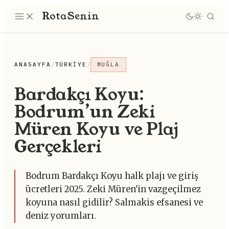
Rota
Senin
ANASAYFA
/
TÜRKIYE
/
MUĞLA
Bardakçı Koyu:
Bodrum’un Zeki
Müren Koyu ve Plaj
Gerçekleri
Bodrum Bardakçı Koyu halk plajı ve giriş
ücretleri 2025. Zeki Müren'in vazgeçilmez
koyuna nasıl gidilir? Salmakis efsanesi ve
deniz yorumları.