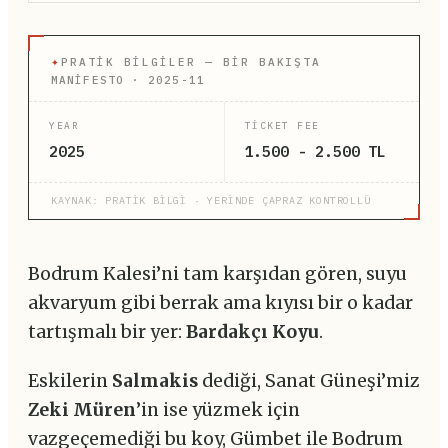
✦
PRATIK BILGILER — BIR BAKIŞTA
MANİFESTO · 2025-11
YEAR
TICKET FEE
2025
1.500 - 2.500 TL
KAYNAK: PRATİK BİLGİ · YERİNDE ÇAPRAZ KONTROLLÜ
Bodrum Kalesi’ni tam karşıdan gören, suyu
akvaryum gibi berrak ama kıyısı bir o kadar
tartışmalı bir yer:
Bardakçı Koyu
.
Eskilerin
Salmakis
dediği, Sanat Güneşi’miz
Zeki Müren
’in ise yüzmek için
vazgeçemediği bu koy, Gümbet ile Bodrum