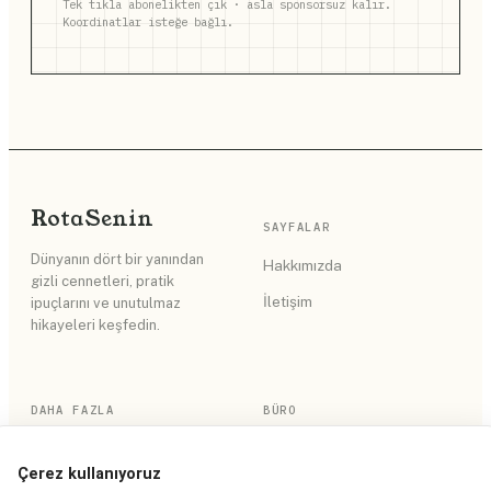
Tek tıkla abonelikten çık · asla sponsorsuz kalır.
Koordinatlar isteğe bağlı.
Rota
Senin
SAYFALAR
Dünyanın dört bir yanından
Hakkımızda
gizli cennetleri, pratik
İletişim
ipuçlarını ve unutulmaz
hikayeleri keşfedin.
DAHA FAZLA
BÜRO
RSS Akışı
Gizlilik Politikası
Çerez kullanıyoruz
Site Haritası
Kullanım Koşulları