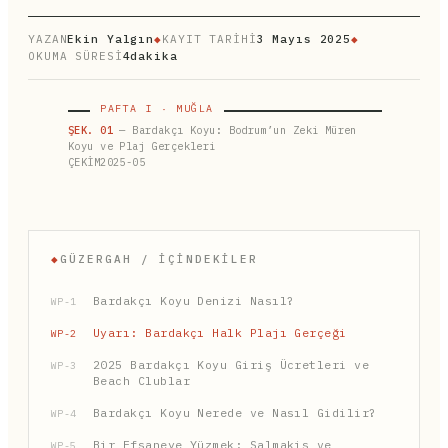
YAZAN
Ekin Yalgın
◆
KAYIT TARİHİ
3 Mayıs 2025
◆
OKUMA SÜRESİ
4dakika
PAFTA I · MUĞLA
ŞEK. 01
— Bardakçı Koyu: Bodrum’un Zeki Müren
Koyu ve Plaj Gerçekleri
ÇEKİM2025-05
◆
GÜZERGAH / İÇINDEKILER
Bardakçı Koyu Denizi Nasıl?
WP-1
Uyarı: Bardakçı Halk Plajı Gerçeği
WP-2
2025 Bardakçı Koyu Giriş Ücretleri ve
WP-3
Beach Clublar
Bardakçı Koyu Nerede ve Nasıl Gidilir?
WP-4
Bir Efsaneye Yüzmek: Salmakis ve
WP-5