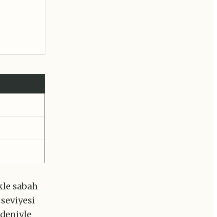
kle sabah
 seviyesi
edeniyle