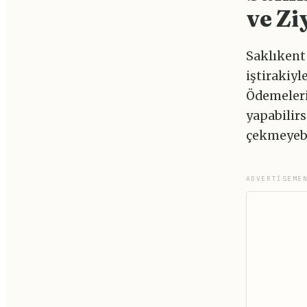
ve Zi
Saklıkent 
iştirakiy
Ödemelerin
yapabilirs
çekmeyebi
ADVERTISEME