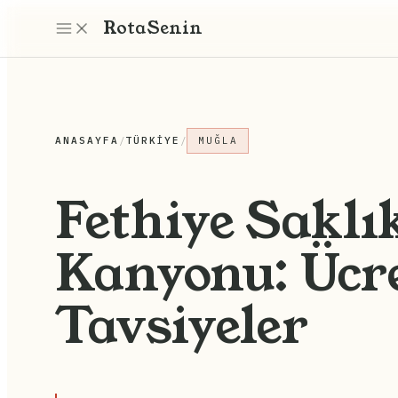
Rota
Senin
ANASAYFA
/
TÜRKIYE
/
MUĞLA
Fethiye Saklı
Kanyonu: Ücre
Tavsiyeler