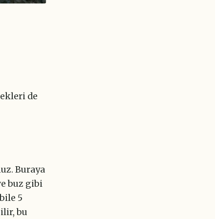
nekleri de
nuz. Buraya
ve buz gibi
bile 5
lir, bu