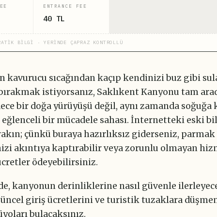
EE
ENTRANCE FEE
40 TL
RATİK BİLGİ · YERİNDE ÇAPRAZ KONTROLLÜ
n kavurucu sıcağından kaçıp kendinizi buz gibi sul
 bırakmak istiyorsanız, Saklıkent Kanyonu tam arad
dece bir doğa yürüyüşü değil, aynı zamanda soğuğa 
 eğlenceli bir mücadele sahası. İnternetteki eski bil
rakın; çünkü buraya hazırlıksız giderseniz, parmak 
nizi akıntıya kaptırabilir veya zorunlu olmayan hi
cretler ödeyebilirsiniz.
e, kanyonun derinliklerine nasıl güvenle ilerleyece
güncel giriş ücretlerini ve turistik tuzaklara düşme
üyoları bulacaksınız.