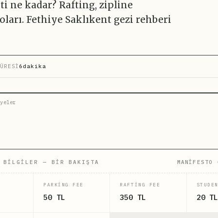
i ne kadar? Rafting, zipline
oları. Fethiye Saklıkent gezi rehberi
ÜRESİ
6dakika
yeler
 BILGILER — BIR BAKIŞTA
MANİFESTO 
PARKING FEE
RAFTING FEE
STUDE
50 TL
350 TL
20 TL