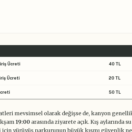
ÜCRET
iriş Ücreti
40 TL
riş Ücreti
20 TL
creti
50 TL
aatleri mevsimsel olarak değişse de, kanyon genelli
 akşam
19:00
arasında ziyarete açık. Kış aylarında su
i için yürüyüş parkurunun büyük kısmı güvenlik n