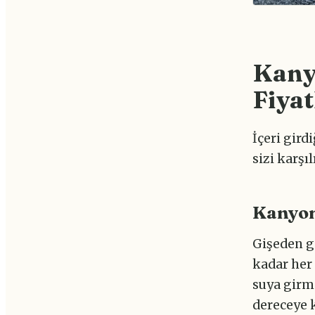
Kanyo
Fiyat
İçeri gird
sizi karşıl
Kanyon
Gişeden ge
kadar her 
suya girme
dereceye k