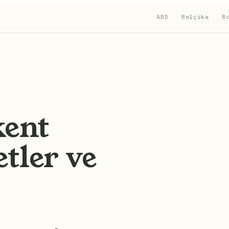
ABD
Belçika
B
kent
tler ve