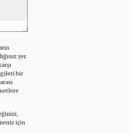
arın
ığınız yer.
karşı
gileri bir
arası
zmetlere
ğinizi,
meniz için