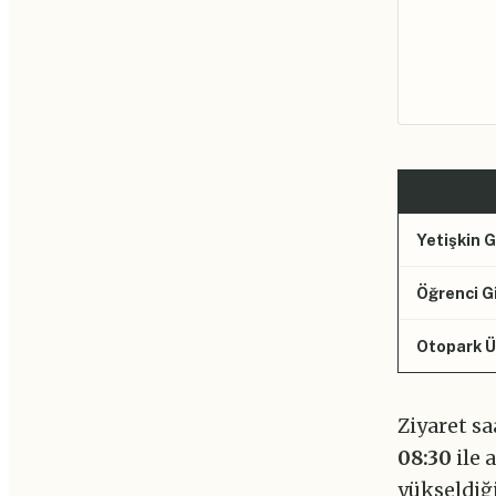
KATEGORI
Yetişkin G
Öğrenci Gi
Otopark Ü
Ziyaret s
08:30
ile
yükseldiğ