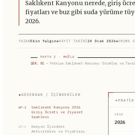
Saklıkent Kanyonu nerede, giriş ücret
fiyatları ve buz gibi suda yürüme tüy
2026.
YAZAN
Ekin Yalgın
◆
KAYIT TARİHİ
24 Ocak 2026
◆
OKUMA S
PAFTA I · MUĞLA
ŞEK. 01
— Fethiye Saklıkent Kanyonu: Ücretler ve Tavsi
◆
GÜZERGAH / İÇINDEKILER
✦
PRATIK
Saklıkent Kanyonu 2026
WP-1
Giriş Ücreti ve Ziyaret
YEAR
Saatleri
2026
Kanyon İçindeki
WP-2
Aktiviteler ve Fiyatları