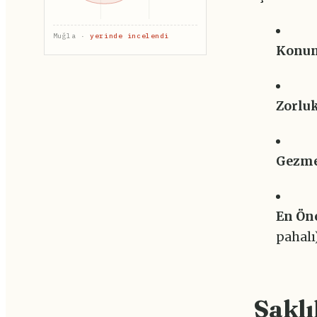
Muğla ·
yerinde incelendi
Konu
Zorluk
Gezmek
En Ön
pahalı
Saklı