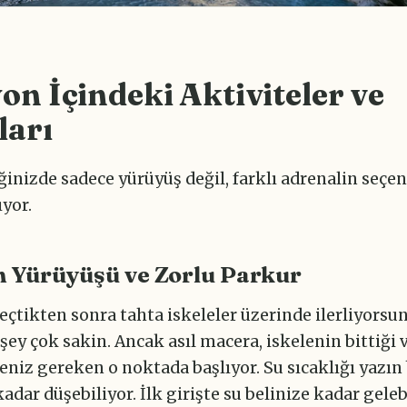
n İçindeki Aktiviteler ve
ları
iğinizde sadece yürüyüş değil, farklı adrenalin seçe
ıyor.
 Yürüyüşü ve Zorlu Parkur
çtikten sonra tahta iskeleler üzerinde ilerliyorsu
şey çok sakin. Ancak asıl macera, iskelenin bittiği 
niz gereken o noktada başlıyor. Su sıcaklığı yazın 
adar düşebiliyor. İlk girişte su belinize kadar gelebi