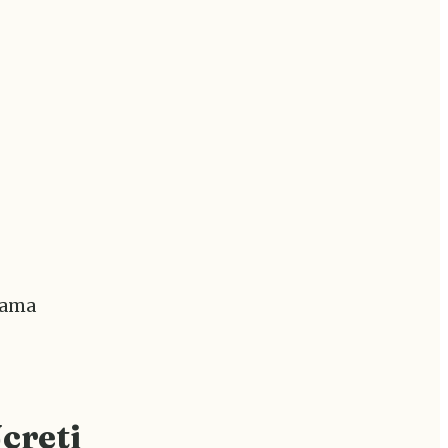
r ama
creti