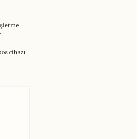
 işletme
.
pos cihazı