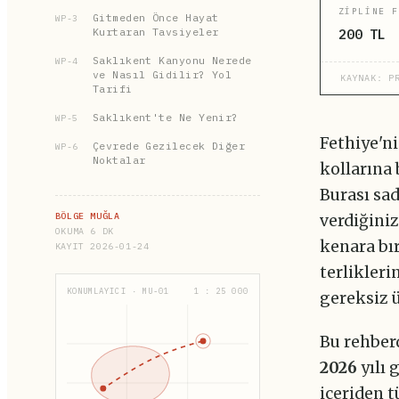
ZIPLINE F
Gitmeden Önce Hayat
WP-3
Kurtaran Tavsiyeler
200 TL
Saklıkent Kanyonu Nerede
WP-4
ve Nasıl Gidilir? Yol
KAYNAK: P
Tarifi
Saklıkent'te Ne Yenir?
WP-5
Fethiye'ni
Çevrede Gezilecek Diğer
WP-6
Noktalar
kollarına
Burası sa
BÖLGE MUĞLA
verdiğiniz
OKUMA 6 DK
kenara bı
KAYIT 2026-01-24
terlikleri
KONUMLAYICI · MU-01
1 : 25 000
gereksiz ü
Bu rehberd
2026
yılı 
içeriden t