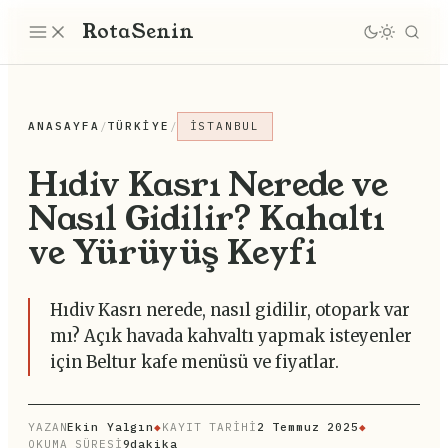
Rota
Senin
ANASAYFA
/
TÜRKIYE
/
İSTANBUL
Hıdiv Kasrı Nerede ve
Nasıl Gidilir? Kahaltı
ve Yürüyüş Keyfi
Hıdiv Kasrı nerede, nasıl gidilir, otopark var
mı? Açık havada kahvaltı yapmak isteyenler
için Beltur kafe menüsü ve fiyatlar.
YAZAN
Ekin Yalgın
◆
KAYIT TARİHİ
2 Temmuz 2025
◆
OKUMA SÜRESİ
9dakika