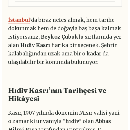
İstanbul
'da biraz nefes almak, hem tarihe
dokunmak hem de doğayla baş başa kalmak
istiyorsanız,
Beykoz
Çubuklu
sırtlarında yer
alan
Hıdiv Kasrı
harika bir seçenek. Şehrin
kalabalığından uzak ama bir o kadar da
ulaşılabilir bir konumda bulunuyor.
Hıdiv Kasrı’nın Tarihçesi ve
Hikâyesi
Kasır, 1907 yılında dönemin Mısır valisi yani
o zamanki unvanıyla “
hıdiv
” olan
Abbas
Hilmi Paşa
tarafından yaptırılmış. O