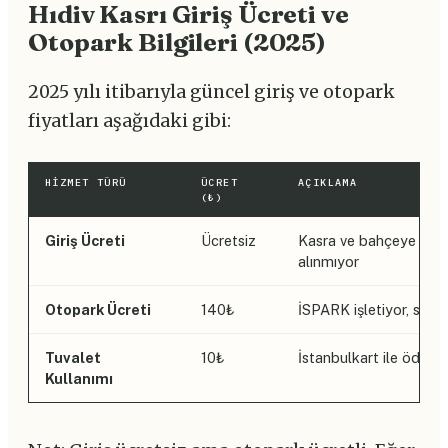
Hıdiv Kasrı Giriş Ücreti ve
Otopark Bilgileri (2025)
2025 yılı itibarıyla güncel giriş ve otopark
fiyatları aşağıdaki gibi:
HIZMET TÜRÜ
ÜCRET
AÇIKLAMA
(₺)
Giriş Ücreti
Ücretsiz
Kasra ve bahçeye giriş 
alınmıyor
Otopark Ücreti
140₺
İSPARK işletiyor, saatl
Tuvalet
10₺
İstanbulkart ile ödeme
Kullanımı