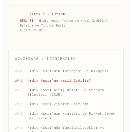
PAFTA I · İSTANBUL
ŞEK. 01
— Hıdiv Kasrı Nerede ve Nasıl Gidilir?
Kahaltı ve Yürüyüş Keyfi
ÇEKİM2025-07
◆
GÜZERGAH / İÇINDEKILER
Hıdiv Kasrı’nın Tarihçesi ve Hikâyesi
WP-1
Hıdiv Kasrı’na Nasıl Gidilir?
WP-2
Hıdiv Kasrı Giriş Ücreti ve Otopark
WP-3
Bilgileri (2025)
Hıdiv Kasrı Ziyaret Saatleri
WP-4
Hıdiv Kasrı’nın Mimarisi ve Dikkat Çeken
WP-5
Özellikleri
Hıdiv Kasrı’nda Yapılabilecekler ve
WP-6